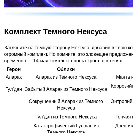
Комплект Темного Нексуса
Загляните на темную сторону Нексуса, добавив в свою к
огромный комплект. Но помните: это зловещее предложе
временно — 14 мая комплект вновь скроется в тенях.
Герои
Облики
Аларак
Аларак из Темного Нексуса
Манта 
Коррозий
Гул’дан
Забытый Аларак из Темного Нексуса
Сокрушенный Аларак из Темного
Энтропий
Нексуса
Гул’дан из Темного Нексуса
Гончая 
Катастрофический Гул’дан из
Древняя
Темного Нексуса