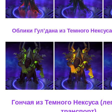
Облики Гул’дана из Темного Нексуса
Гончая из Темного Нексуса (л
транспорт)