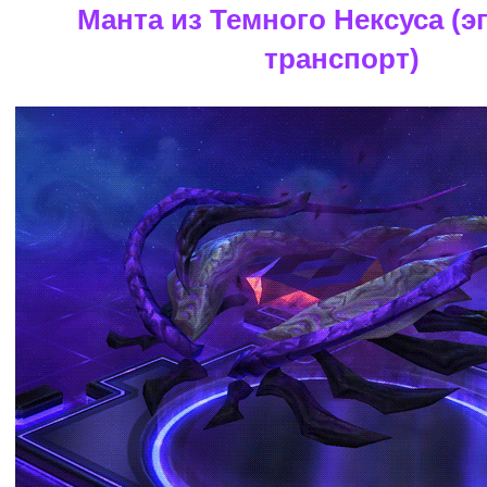
Манта из Темного Нексуса (э
транспорт)