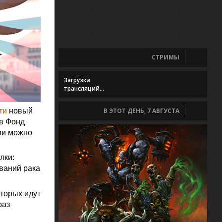
СТРИМЫ
Загрузка
трансляций...
ти
новый
В ЭТОТ ДЕНЬ, 7 АВГУСТА
 в Фонд
ции можно
лки:
ований рака
оторых идут
раз