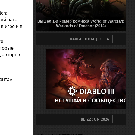
ch:
ий рака
Вышел 1-й номер комикса World of Warcraft:
Warlords of Draenor (2014)
в игре и в
НАШИ СООБЩЕСТВА
же
оторые
д авторов
лента»
BLIZZCON 2026