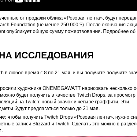
ученные от продажи облика «Розовая лента», будут перед
arch Foundation (не менее 250 000 $). После окончания акци
nment опубликует общую сумму пожертвования. Подробнее об
НА ИССЛЕДОВАНИЯ
h в любое время с 8 по 21 мая, и вы получите получите зн
просили художника
ONEMEGAWATT
нарисовать несколько 
можно будет получить в качестве Twitch Drops, за просмотр
сляций на Twitch: новый значок и четыре граффити. Эти
меты будут предлагаться только до 21 мая.
ие:
чтобы получить
Twitch Drops «Розовая лента»
, нужно с
етные записи Blizzard и Twitch. Сделать это можно
в раздел
h
.