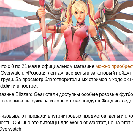
 что с 8 по 21 мая в официальном магазине
можно приобрес
 Overwatch, «Розовая лента», все деньги за который пойдут
 груди. За просмотр благотворительных стримов в ходе ак
аффити и портрет.
газине Blizzard Gear стали доступны особые розовые футбо
, половина выручки за которые тоже пойдут в Фонд исслед
ганизовывают продажи внутриигровых предметов, деньги с к
ость. Обычно это питомцы для World of Warcraft, но на этот 
Overwatch.