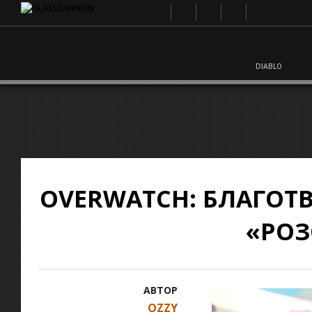
DIABLO
OVERWATCH: БЛАГОТ
«РОЗ
АВТОР
OZZY