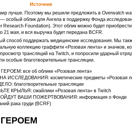
а Blizzard (
Источник
)
мир лучше. Поэтому мы решили предложить в Overwatch wat
— особый облик для Ангела в поддержку Фонда исследован
er Research Foundation). Этот облик можно будет приобрести 
до 21 мая, и вся выручка будет передана BCFR.
ый способ поддержать медицинские исследования. Мы так
альную коллекцию граффити «Розовая лента» и значков, к
 просмотр трансляций на Twitch, и попросили ударный отря
ти особые благотворительные трансляции.
 ГЕРОЕМ
: все об облике «Розовая лента»
 НА ИССЛЕДОВАНИЯ
: косметические предметы «Розовая 
ДЕЛО
: благотворительные трансляции
ЬТЕ КРЫЛЬЯ
: смайлики «Розовая лента» в Twitch
ПОЙДУТ ВАШИ ПОЖЕРТВОВАНИЯ
: информация о Фонде
аний рака груди (BCRF)
 ГЕРОЕМ