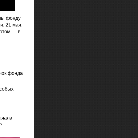
аны фонду
и, 21 мая,
 этом — в
ачок фонда
особых
начала
е