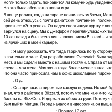
могли только гадать, понравится ли кому-нибудь увиденн
Но это была абсолютно новая игра.
В конце ролика, когда на экране появилась эмблема, Метц
сей день отношусь с почти фанатским почтением, положил
произнес: «Это успех». Он надел спортивную куртку с лог
вернулся на сцену. Мы с Джеффом переглянулись: «Ух ты,
10 лет назад я был всего лишь поклонником Blizzard – и 
из ярчайших в моей карьере.
Тим
: Я могу рассказать, что тогда творилось по ту сторон
в зрительном зале. Для разработчиков Overwatch была з
мест, и мы сидели вместе с нашими гостями. Справа от ме
слева – моя жена. Моя жена тогда более-менее знала, что
что она часто приносила нам в офис шоколадные пиро
Мэтт
: О да.
Тим
: Она приносила пирожные каждую неделю. Но мой бр
знал, что я работаю в Blizzard, потому что мне каким-то 
билеты на BlizzCon. Я держал их обоих за руки. Потому ч
был выйти Метцен. Перед началом видеоролика он вышел
Тим и Мэтт одновременно
: Прошло 17 лет…