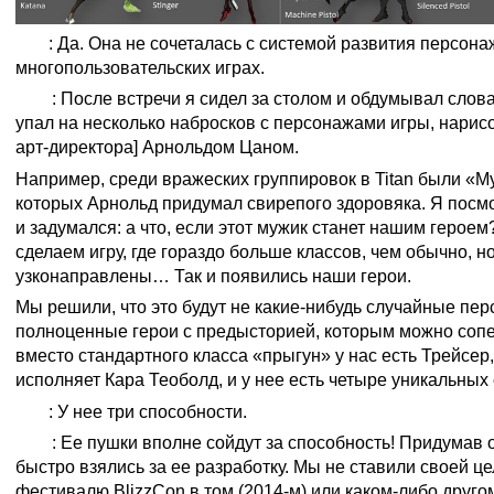
Д. Г.
: Да. Она не сочеталась с системой развития персон
многопользовательских играх.
Д. К.
: После встречи я сидел за столом и обдумывал сло
упал на несколько набросков с персонажами игры, нари
арт-директора] Арнольдом Цаном.
Например, среди вражеских группировок в Titan были «М
которых Арнольд придумал свирепого здоровяка. Я посмо
и задумался: а что, если этот мужик станет нашим героем
сделаем игру, где гораздо больше классов, чем обычно, н
узконаправлены… Так и появились наши герои.
Мы решили, что это будут не какие-нибудь случайные пер
полноценные герои с предысторией, которым можно соп
вместо стандартного класса «прыгун» у нас есть Трейсер,
исполняет Кара Теоболд, и у нее есть четыре уникальных
Д. Г.
: У нее три способности.
Д. К.
: Ее пушки вполне сойдут за способность! Придумав 
быстро взялись за ее разработку. Мы не ставили своей це
фестивалю BlizzCon в том (2014-м) или каком-либо другом