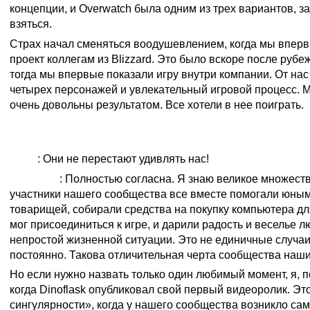
концепции, и Overwatch была одним из трех вариантов, 
взяться.
Страх начал сменяться воодушевлением, когда мы впер
проект коллегам из Blizzard. Это было вскоре после руб
тогда мы впервые показали игру внутри компании. От нас 
четырех персонажей и увлекательный игровой процесс. М
очень довольны результатом. Все хотели в нее поиграть.
Бывали ли случаи, когда поклонники Overwatch чем-
впечатляли вас?
Рено
: Они не перестают удивлять нас!
Стефани
: Полностью согласна. Я знаю великое множеств
участники нашего сообщества все вместе помогали юным
товарищей, собирали средства на покупку компьютера дл
мог присоединиться к игре, и дарили радость и веселье 
непростой жизненной ситуации. Это не единичные случаи
постоянно. Такова отличительная черта сообщества наши
Но если нужно назвать только один любимый момент, я, п
когда Dinoflask опубликовал свой первый видеоролик. Это
сингулярности», когда у нашего сообщества возникло сам