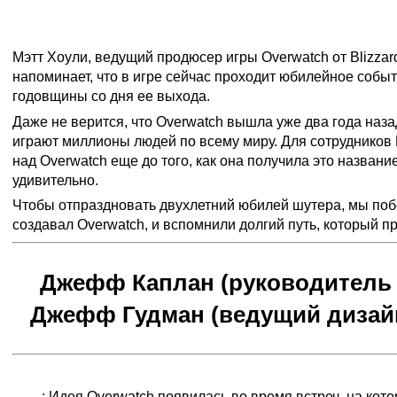
Ведущие разработчики Blizzard вспоминают о том, ка
суперпопулярный боевик
Мэтт Хоули, ведущий продюсер игры Overwatch от Blizzard
напоминает, что в игре сейчас проходит юбилейное событ
годовщины со дня ее выхода.
Даже не верится, что Overwatch вышла уже два года назад
играют миллионы людей по всему миру. Для сотрудников 
над Overwatch еще до того, как она получила это название
удивительно.
Чтобы отпраздновать двухлетний юбилей шутера, мы побе
создавал Overwatch, и вспомнили долгий путь, который пр
Джефф Каплан (руководитель 
Джефф Гудман (ведущий дизайн
Каким образом возникла идея Overwatch?
Д. К.
: Идея Overwatch появилась во время встреч, на ко