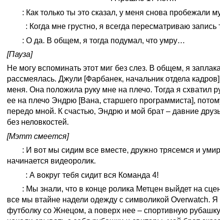
Тим
: Как только ты это сказал, у меня снова пробежали м
Мэтт
: Когда мне грустно, я всегда пересматриваю запись
Тим
: О да. В общем, я тогда подумал, что умру…
[Пауза]
Не могу вспоминать этот миг без слез. В общем, я заплак
рассмеялась. Джули [Фарбанек, начальник отдела кадров
меня. Она положила руку мне на плечо. Тогда я схватил р
ее на плечо Эндрю [Вана, старшего программиста], потом
передо мной. К счастью, Эндрю и мой брат – давние друзь
без неловкостей.
[Мэтт смеется]
Тим
: И вот мы сидим все вместе, дружно трясемся и умир
начинается видеоролик.
Мэтт
: А вокруг тебя сидит вся Команда 4!
Тим
: Мы знали, что в конце ролика Метцен выйдет на сцен
все мы втайне надели одежду с символикой Overwatch. Я 
футболку со Жнецом, а поверх нее – спортивную рубашку.