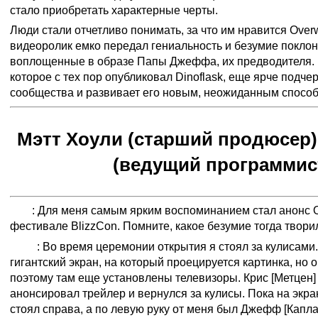
стало приобретать характерные черты.
Люди стали отчетливо понимать, за что им нравится Over
видеоролик емко передал гениальность и безумие поклон
воплощенные в образе Папы Джеффа, их предводителя. 
которое с тех пор опубликовал Dinoflask, еще ярче подче
сообщества и развивает его новым, неожиданным способ
Мэтт Хоули (старший продюсер)
(ведущий программис
Тим
: Для меня самым ярким воспоминанием стал анонс 
фестивале BlizzCon. Помните, какое безумие тогда твори
Мэтт
: Во время церемонии открытия я стоял за кулисами
гигантский экран, на который проецируется картинка, но 
поэтому там еще установлены телевизоры. Крис [Метцен]
анонсировал трейлер и вернулся за кулисы. Пока на экра
стоял справа, а по левую руку от меня был Джефф [Капла