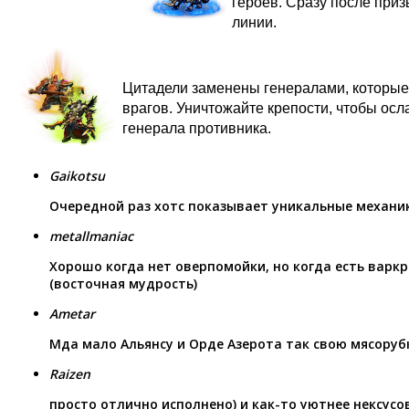
героев. Сразу после приз
линии.
Генералы
Цитадели заменены генералами, которые
врагов. Уничтожайте крепости, чтобы осл
генерала противника.
Gaikotsu
Очередной раз хотс показывает уникальные механик
metallmaniac
Хорошо когда нет оверпомойки, но когда есть вар
(восточная мудрость)
Ametar
Мда мало Альянсу и Орде Азерота так свою мясоруб
Raizen
просто отлично исполнено) и как-то уютнее нексусо