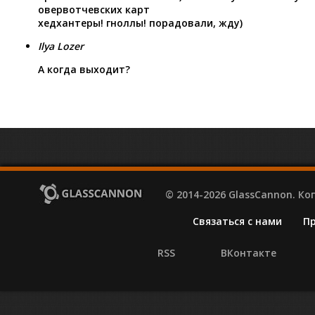
овервотчевских карт
хедхантеры! гноллы! порадовали, жду)
Ilya Lozer
А когда выходит?
© 2014-2026 GlassCannon. К
Связаться с нами
П
RSS
ВКонтакте