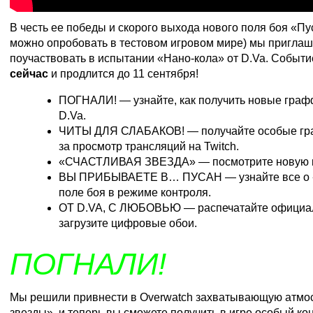
В честь ее победы и скорого выхода
нового поля боя «Пу
можно опробовать в тестовом игровом мире) мы пригла
поучаствовать в испытании «Нано-кола» от D.Va. Событ
сейчас
и продлится до 11 сентября!
ПОГНАЛИ!
— узнайте, как получить новые граф
D.Va.
ЧИТЫ ДЛЯ СЛАБАКОВ!
— получайте особые гр
за просмотр трансляций на Twitch.
«СЧАСТЛИВАЯ ЗВЕЗДА»
— посмотрите новую 
ВЫ ПРИБЫВАЕТЕ В… ПУСАН
— узнайте все о
поле боя в режиме контроля.
ОТ D.VA, С ЛЮБОВЬЮ
— распечатайте официал
загрузите цифровые обои.
ПОГНАЛИ!
Мы решили привнести в Overwatch захватывающую атмо
звезды», и теперь вы сможете получить в игре особый кон