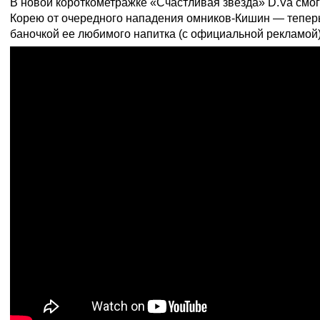
В новой короткометражке «Счастливая звезда» D.Va см
Корею от очередного нападения омников-Кишин — теперь
баночкой ее любимого напитка (с официальной рекламой)