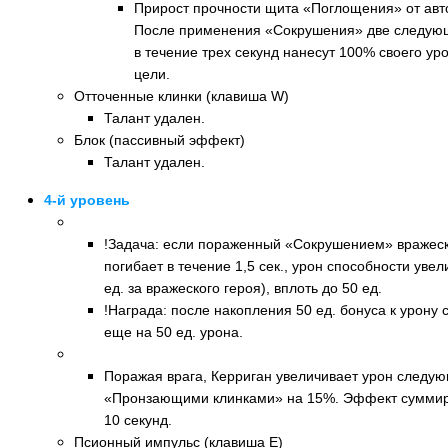
Прирост прочности щита «Поглощения» от авт
После применения «Сокрушения» две следующ
в течение трех секунд нанесут 100% своего уро
цели.
Отточенные клинки (клавиша W)
Талант удален.
Блок (пассивный эффект)
Талант удален.
4-й уровень
Новый талант: Отточенные клинки (клавиша Q)
!Задача: если пораженный «Сокрушением» вражеск
погибает в течение 1,5 сек., урон способности увели
ед. за вражеского героя), вплоть до 50 ед.
!Награда: после накопления 50 ед. бонуса к урону
еще на 50 ед. урона.
Новый талант: Кинетическая детонация (клавиша W
Поражая врага, Керриган увеличивает урон следу
«Пронзающими клинками» на 15%. Эффект суммиру
10 секунд.
Псионный импульс (клавиша E)