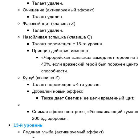
Талант удален.
Очищение (активируемый эффект)
Талант удален.
Фазовый щит (клавиша Z)
Талант удален.
Назойливая вспышка (клавиша Q)
Талант перемещен с 13-го уровня.
Принцип действия изменен.
«Чародейская вспышка» замедляет героев на 2
40%, если вражеский герой был поражен цент
способности.
Ку-ку! (клавиша Z)
Талант перемещен с 4-го уровня.
Добавлен новый эффект.
Также дает Светик и ее цели временный щит.
Новый талант: Густой туман (клавиша D)
Снимая эффект контроля, «Успокаивающий туман»
200 ед. здоровья.
13-й уровень
Ледяная глыба (активируемый эффект)