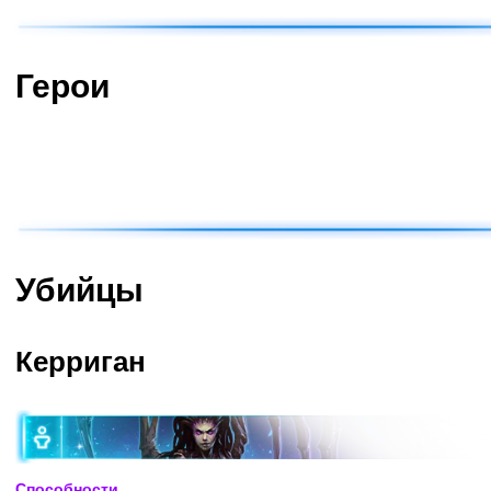
Герои
Убийцы
Под
Керриган
Св
В начало
Убийцы
Керриган
Способности