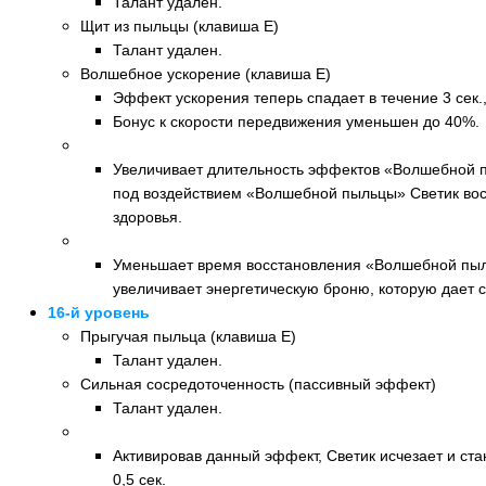
Талант удален.
Щит из пыльцы (клавиша E)
Талант удален.
Волшебное ускорение (клавиша E)
Эффект ускорения теперь спадает в течение 3 сек., 
Бонус к скорости передвижения уменьшен до 40%.
Новый талант: Защитная пыльца (клавиша E)
Увеличивает длительность эффектов «Волшебной п
под воздействием «Волшебной пыльцы» Светик во
здоровья.
Новый талант: волшебная сила (клавиша E)
Уменьшает время восстановления «Волшебной пыль
увеличивает энергетическую броню, которую дает с
16-й уровень
Прыгучая пыльца (клавиша E)
Талант удален.
Сильная сосредоточенность (пассивный эффект)
Талант удален.
Новый талант: Исчезновение (активируемый эффек
Активировав данный эффект, Светик исчезает и ст
0,5 сек.