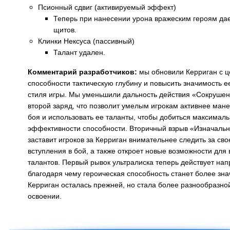
Псионный сдвиг (активируемый эффект)
Теперь при нанесении урона вражеским героям дае
щитов.
Клинки Нексуса (пассивный)
Талант удален.
Комментарий разработчиков:
мы обновили Керриган с ц
способности тактическую глубину и повысить значимость е
стиля игры. Мы уменьшили дальность действия «Сокрушен
второй заряд, что позволит умелым игрокам активнее ман
боя и использовать ее таланты, чтобы добиться максимал
эффективности способности. Вторичный взрыв «Изначальн
заставит игроков за Керриган внимательнее следить за св
вступления в бой, а также откроет новые возможности для
талантов. Первый рывок ультралиска теперь действует нап
благодаря чему героическая способность станет более зн
Керриган осталась прежней, но стала более разнообразно
освоении.
Назад