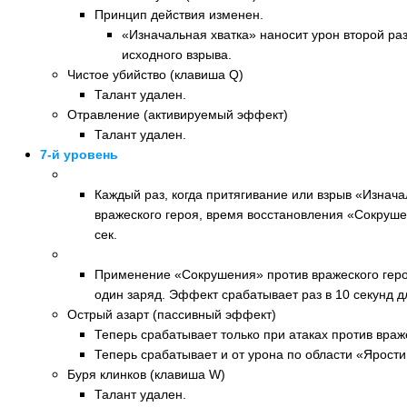
Принцип действия изменен.
«Изначальная хватка» наносит урон второй раз 
исходного взрыва.
Чистое убийство (клавиша Q)
Талант удален.
Отравление (активируемый эффект)
Талант удален.
7-й уровень
Новый талант- Королева Клинков (клавиша Q)
Каждый раз, когда притягивание или взрыв «Изнач
вражеского героя, время восстановления «Сокруш
сек.
Новый талант: Безграничная ярость (клавиша Q)
Применение «Сокрушения» против вражеского геро
один заряд. Эффект срабатывает раз в 10 секунд д
Острый азарт (пассивный эффект)
Теперь срабатывает только при атаках против враж
Теперь срабатывает и от урона по области «Ярости
Буря клинков (клавиша W)
Талант удален.