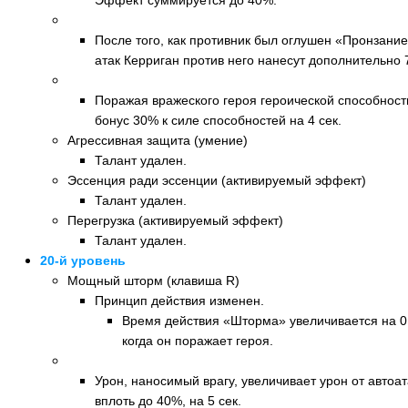
Эффект суммируется до 40%.
Новый талант: Болезненные уколы (клавиша W)
После того, как противник был оглушен «Пронзани
атак Керриган против него нанесут дополнительно 7
Новый талант: Неукротимая энергия (клавиша R)
Поражая вражеского героя героической способност
бонус 30% к силе способностей на 4 сек.
Агрессивная защита (умение)
Талант удален.
Эссенция ради эссенции (активируемый эффект)
Талант удален.
Перегрузка (активируемый эффект)
Талант удален.
20-й уровень
Мощный шторм (клавиша R)
Принцип действия изменен.
Время действия «Шторма» увеличивается на 0,
когда он поражает героя.
Новый талант: Клинки поглощения (умение)
Урон, наносимый врагу, увеличивает урон от автоат
вплоть до 40%, на 5 сек.