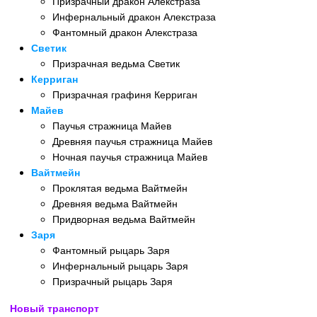
Призрачный дракон Алекстраза
Инфернальный дракон Алекстраза
Фантомный дракон Алекстраза
Светик
Призрачная ведьма Светик
Керриган
Призрачная графиня Керриган
Майев
Паучья стражница Майев
Древняя паучья стражница Майев
Ночная паучья стражница Майев
Вайтмейн
Проклятая ведьма Вайтмейн
Древняя ведьма Вайтмейн
Придворная ведьма Вайтмейн
Заря
Фантомный рыцарь Заря
Инфернальный рыцарь Заря
Призрачный рыцарь Заря
Новый транспорт