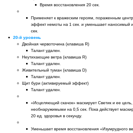
Время восстановления 20 сек.
Новый талант: Цыц! (клавиша Q)
Применяет к вражеским героям, пораженным центр
эффект немоты на 1 сек. и уменьшает наносимый и
сек.
20-й уровень
Двойная червоточина (клавиша R)
Талант удален.
Неутихающие ветра (клавиша R)
Талант удален.
Живительный туман (клавиша D)
Талант удален.
Щит бури (активируемый эффект)
Талант удален.
Новый талант: Невидимые друзья (клавиша R)
«Исцеляющий скачок» маскирует Светик и ее цель,
необнаружимыми на 0,5 сек. Пока действует маски
20 ед. здоровья в секунду.
Новый талант: Резкий ветер (клавиша R)
Уменьшает время восстановления «Изумрудного вет