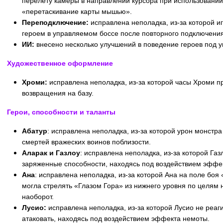
перелету камеры в направлении курсора при использовани
«перетаскивание карты мышью».
Переподключение:
исправлена неполадка, из-за которой и
героем в управляемом боссе после повторного подключения
ИИ:
внесено несколько улучшений в поведение героев под 
Художественное оформление
Хроми:
исправлена неполадка, из-за которой часы Хроми п
возвращения на базу.
Герои, способности и таланты
Абатур
: исправлена неполадка, из-за которой урон монстра
смертей вражеских воинов поблизости.
Аларак и Газлоу
: исправлена неполадка, из-за которой Га
заряженные способности, находясь под воздействием эффек
Ана
: исправлена неполадка, из-за которой Ана на поле боя
могла стрелять «Глазом Гора» из нижнего уровня по целям 
наоборот.
Лусио:
исправлена неполадка, из-за которой Лусио не реаг
атаковать, находясь под воздействием эффекта немоты.