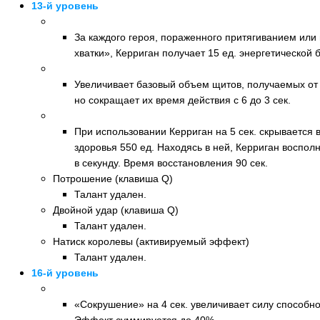
13-й уровень
Новый талант: Псионный барьер (клавиша E)
За каждого героя, пораженного притягиванием или
хватки», Керриган получает 15 ед. энергетической б
Новый талант: Неустойчивая сила (умение)
Увеличивает базовый объем щитов, получаемых от
но сокращает их время действия с 6 до 3 сек.
Новый талант: Хризалида (активируемый эффект)
При использовании Керриган на 5 сек. скрывается 
здоровья 550 ед. Находясь в ней, Керриган воспол
в секунду. Время восстановления 90 сек.
Потрошение (клавиша Q)
Талант удален.
Двойной удар (клавиша Q)
Талант удален.
Натиск королевы (активируемый эффект)
Талант удален.
16-й уровень
Новый талант: Нарастающая мощь (клавиша Q)
«Сокрушение» на 4 сек. увеличивает силу способно