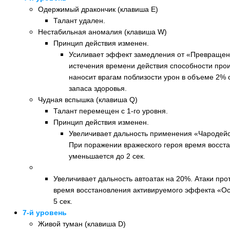
Одержимый дракончик (клавиша E)
Талант удален.
Нестабильная аномалия (клавиша W)
Принцип действия изменен.
Усиливает эффект замедления от «Превращен
истечения времени действия способности прои
наносит врагам поблизости урон в объеме 2% 
запаса здоровья.
Чудная вспышка (клавиша Q)
Талант перемещен с 1-го уровня.
Принцип действия изменен.
Увеличивает дальность применения «Чародейс
При поражении вражеского героя время восст
уменьшается до 2 сек.
Новый талант: Волшебный язык (клавиша D)
Увеличивает дальность автоатак на 20%. Атаки про
время восстановления активируемого эффекта «О
5 сек.
7-й уровень
Живой туман (клавиша D)