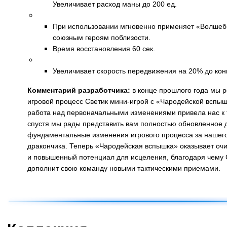
Увеличивает расход маны до 200 ед.
Новый талант: Волшебная защита (активируемый э
При использовании мгновенно применяет «Волшеб
союзным героям поблизости.
Время восстановления 60 сек.
Новый талант: Резвый дракончик (пассивный эффе
Увеличивает скорость передвижения на 20% до кон
Комментарий разработчика:
в конце прошлого года мы 
игровой процесс Светик мини-игрой с «Чародейской вспышк
работа над первоначальными изменениями привела нас к т
спустя мы рады представить вам полностью обновленное 
фундаментальные изменения игрового процесса за нашего
дракончика. Теперь «Чародейская вспышка» оказывает 
и повышенный потенциал для исцеления, благодаря чему 
дополнит свою команду новыми тактическими приемами.
Назад