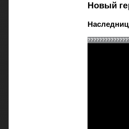
Новый ге
Наследниц
??
??
??
??
??
??
??