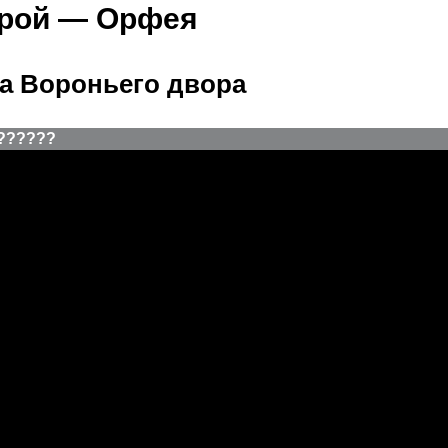
рой — Орфея
а Вороньего двора
??
??
??