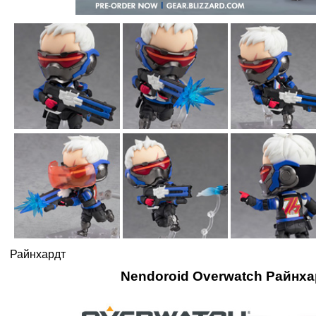
Райнхардт
Nendoroid Overwatch Райнха