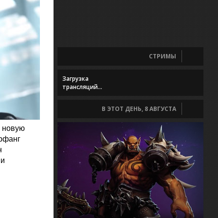
СТРИМЫ
Загрузка
трансляций...
В ЭТОТ ДЕНЬ, 8 АВГУСТА
и новую
рфанг
н
 и