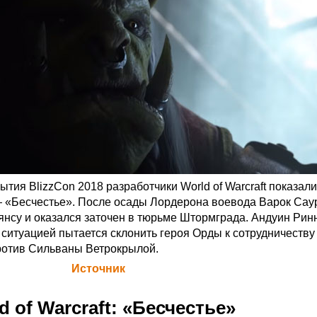
тия BlizzCon 2018 разработчики World of Warcraft показал
 «Бесчестье». После осады Лордерона воевода Варок Сау
ьянсу и оказался заточен в тюрьме Штормграда. Андуин Рин
ситуацией пытается склонить героя Орды к сотрудничеству
ротив Сильваны Ветрокрылой.
а Blizzard (
Источник
)
d of Warcraft: «Бесчестье»