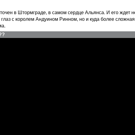
точен в Штормграде, в самом сердце Альянса. И его ждет н
а глаз с королем Андуином Ринном, но и куда более сложная
ма.
??