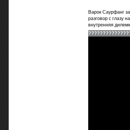
Варок Саурфанг за
разговор с глазу н
внутренняя дилем
??
??
??
??
??
??
??