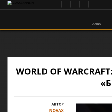
DIABLO
WORLD OF WARCRAF
«Б
АВТОР
NOVAX