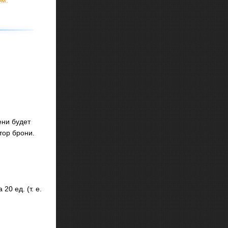
ени будет
тор брони.
0 ед. (т. е.