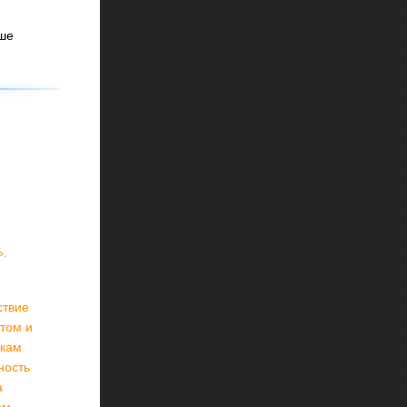
ше
».
ствие
том и
икам
ность
а
ом.