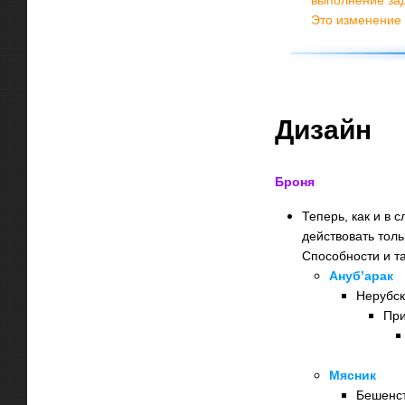
Это изменение 
Дизайн
Броня
Теперь, как и в 
действовать тол
Способности и т
Ануб’арак
Нерубск
При
Мясник
Бешенст