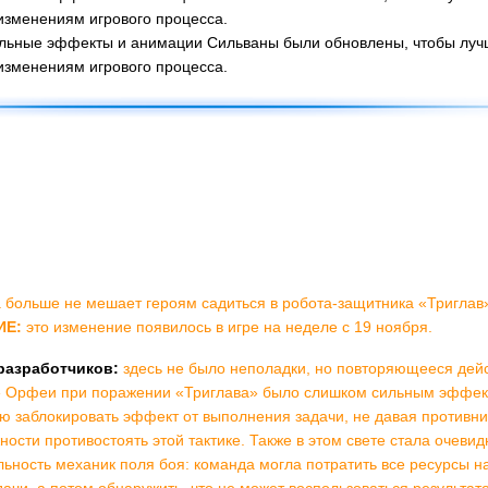
 изменениям игрового процесса.
льные эффекты и анимации Сильваны были обновлены, чтобы луч
 изменениям игрового процесса.
 больше не мешает героям садиться в робота-защитника «Триглав
ИЕ:
это изменение появилось в игре на неделе с 19 ноября.
разработчиков:
здесь не было неполадки, но повторяющееся дей
» Орфеи при поражении «Триглава» было слишком сильным эффек
ю заблокировать эффект от выполнения задачи, не давая противн
ности противостоять этой тактике. Также в этом свете стала очевид
ьность механик поля боя: команда могла потратить все ресурсы н
ачи, а потом обнаружить, что не может воспользоваться результат