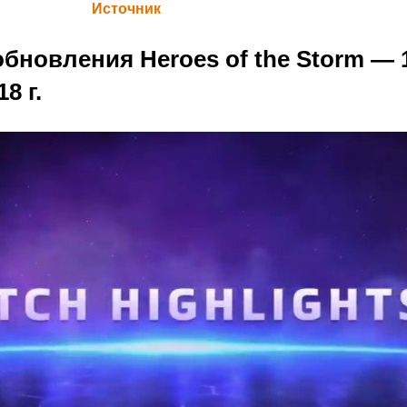
а Blizzard (
Источник
)
бновления Heroes of the Storm — 
8 г.