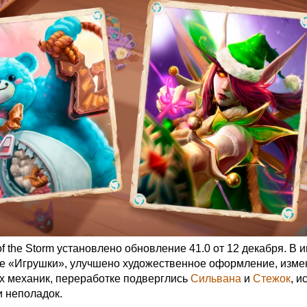
f the Storm установлено обновление 41.0 от 12 декабря. В и
е «Игрушки», улучшено художественное оформление, изме
их механик, переработке подверглись
Сильвана
и
Стежок
, 
и неполадок.