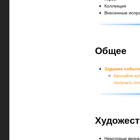
Коллекция
Внесенные испр
Общее
Задание событ
Бросайте ку
получать по
Художест
Некоторые визуа