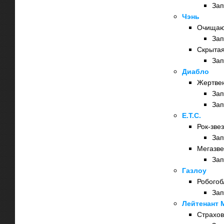
Зап
Чэнь
Очищаю
Зап
Скрытая
Зап
Диабло
Жертвен
Зап
Зап
E.T.C.
Рок-зве
Зап
Мегазве
Зап
Газлоу
Робогоб
Зап
Лейтенант 
Страхов