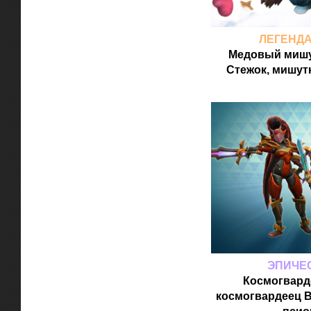
ЛЕГЕНД
Медовый мишу
Стежок, мишут
ЭПИЧЕ
Космогвард
космогвардеец В