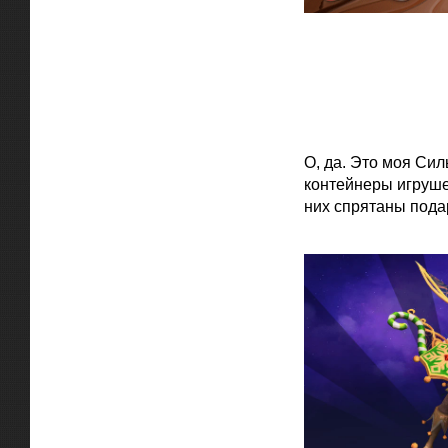
О, да. Это моя Си
контейнеры игруше
них спрятаны пода