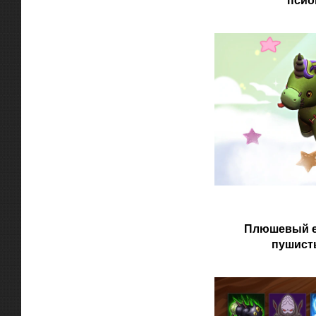
псио
Плюшевый е
пушист