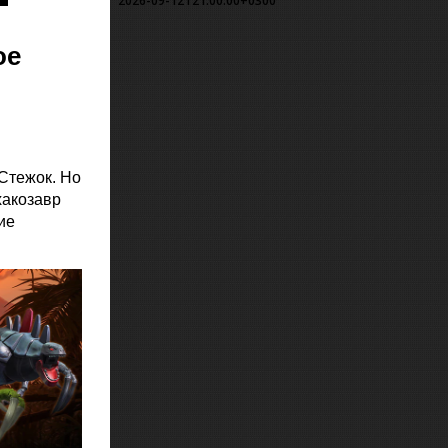
2026-09-12T21:00:00+0300
ое
Стежок. Но
хакозавр
ие