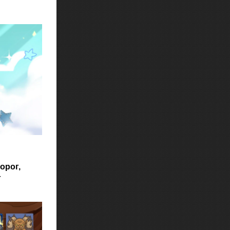
орог,
г