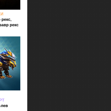
КИ
 рекс,
завр рекс
РТ
-лев