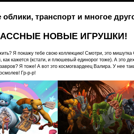
 облики, транспорт и многое друг
ЛАССНЫЕ НОВЫЕ ИГРУШКИ!
жить? Я покажу тебе свою коллекцию! Смотри, это мишутка 
, как кажется (кстати, и плюшевый единорог тоже). А это де
авров? Я тоже! А вот это космогвардеец Валира. У нее так
осмолев! Гр-р-р!