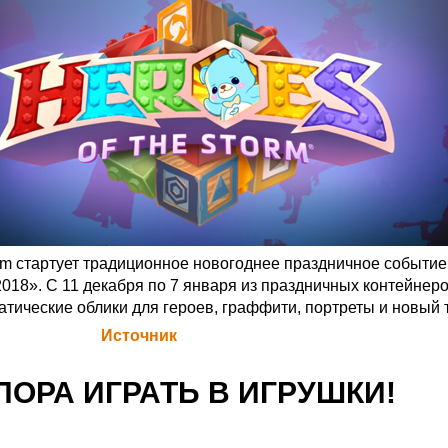
torm стартует традиционное новогоднее праздничное событи
018». С 11 декабря по 7 января из праздничных контейнер
атические облики для героев, граффити, портреты и новый 
а Blizzard (
Источник
)
ПОРА ИГРАТЬ В ИГРУШКИ!