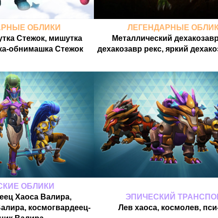
АРНЫЕ ОБЛИКИ
ЛЕГЕНДАРНЫЕ ОБЛИ
тка Стежок, мишутка
Металлический дехакозавр
ка-обнимашка Стежок
дехакозавр рекс, яркий дехако
СКИЕ ОБЛИКИ
еец Хаоса Валира,
ЭПИЧЕСКИЙ ТРАНСПО
алира, космогвардеец-
Лев хаоса, космолев, пси