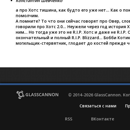
Константин Шевченко
а про Хотс тишина, как будто его уже нет… Как о п
помолчим.
А помните? То что они сейчас говорят про Овер, сло
говорили про Хотс 2.0… Неужели через год история Х
ним… Но тогда уже это не R.I.P. Хотс и даже не R.I.P.
окончательный и полный R.I.P. Blizzard… Бобби Кот
могильщик-стервятник, глодает до костей прежде ч
© 2014-2026 GlassCannon. К
Связаться с нами
П
RSS
ВКонтакте