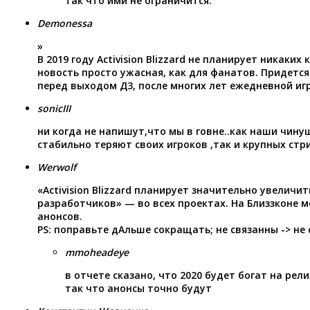
так что ими не ограничится.
Demonessa
»
В 2019 году Activision Blizzard не планирует никаки
новость просто ужасная, как для фанатов. Придется 
перед выходом Д3, после многих лет ежедневной иг
sonicIII
ни когда не напишут,что мы в говне..как наши чину
стабильно теряют своих игроков ,так и крупных стр
Werwolf
«Activision Blizzard планирует значительно увеличи
разработчиков» — во всех проектах. На Близзконе 
анонсов.
PS: поправьте дАльше сокращать; не связанны -> не
mmoheadeye
в отчете сказано, что 2020 будет богат на рели
так что анонсы точно будут