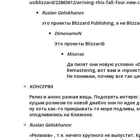
us/blizzard/22865612/arriving-this-fall-four-new-c
Ruslan Geliskhanov
это проекты Blizzard Publishing, а не Blizz
DimonamoN
Это проекты Blizzard)
Misoras
Да пилят они новую условно «Dia
Remastering, вот вам и «проект
Не понимаю, почему все так це
KOHCEPBA
Релиз и анонс разная вещь. Подогреть интерес
куцым роликом по новой диабло они по идее 
ну хоть как-то прикрывать то море подливы, к
оподливились на близконе.
Ruslan Geliskhanov
«Релизов» , т.е. ничего крупного не выпустит. К