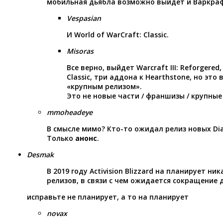
мобильная дьябла возможно выйдет и Варкра
Vespasian
И World of WarCraft: Classic.
Misoras
Все верно, выйдет Warcraft III: Reforgered,
Classic, три аддона к Hearthstone, но это
«крупным релизом».
Это не новые части / франшизы / крупные
mmoheadeye
В смысле мимо? Кто-то ожидал релиз новых Dia
Только
анонс
.
Desmak
В 2019 году Activision Blizzard на планирует ни
релизов, в связи с чем ожидается сокращение 
исправьте не планирует, а то на планирует
novax