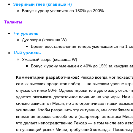
Звериный гнев (клавиша R)
Бонус к урону увеличен со 150% до 200%.
Таланты
7-й уровень
Дух зверя (клавиша W)
Время восстановления теперь уменьшается на 1 сек.
13-й уровень
Ужасный зверь (клавиша W)
Бонус к урону уменьшен с 40% до 15% за каждую ав
Комментарий разработчиков:
Рексар всегда мог похваст
самых высоких процентов побед — на высоком уровне игры
опускался ниже 50%. Однако игроки то и дело жалуются, ч
удается оказывать достаточное влияние на ход игры. Нам н
сильно зависит от Миши, но это ограничивает наши возмож
усилению. Чтобы разрешить эту ситуацию, мы ослабляем 
внимания игроков способности (например, автоатаки Миши)
что делает непосредственно Рексар — в том числе его авт
оглушающий рывок Миши, требующий команды. Поскольку