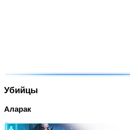
Аларак
Азмодан
Ана
Галл
Медив
Ли Ли
Орфея
Пробиус
Вайтмейн
Ли-Мин
Загара
Лунара
Рейнор
Самуро
Тайкус
В начало
Убийцы
Аларак