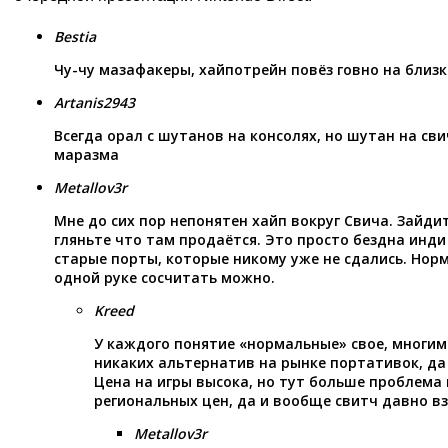
Bestia
Чу-чу мазафакеры, хайпотрейн повёз говно на близк
Artanis2943
Всегда орал с шутанов на консолях, но шутан на сви
маразма
Metallov3r
Мне до сих пор непонятен хайп вокруг Свича. Зайдит
гляньте что там продаётся. Это просто бездна инд
старые порты, которые никому уже не сдались. Нор
одной руке сосчитать можно.
Kreed
У каждого понятие «нормальные» свое, многим 
никаких альтернатив на рынке портативок, да 
Цена на игры высока, но тут больше проблема 
региональных цен, да и вообще свитч давно в
Metallov3r