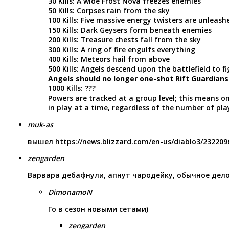
30 Kills: A wide Frost Nova freezes enemies
50 Kills: Corpses rain from the sky
100 Kills: Five massive energy twisters are unleash
150 Kills: Dark Geysers form beneath enemies
200 Kills: Treasure chests fall from the sky
300 Kills: A ring of fire engulfs everything
400 Kills: Meteors hail from above
500 Kills: Angels descend upon the battlefield to f
Angels should no longer one-shot Rift Guardians
1000 Kills: ???
Powers are tracked at a group level; this means o
in play at a time, regardless of the number of pla
muk-as
вышел
https://news.blizzard.com/en-us/diablo3/232209
zengarden
Варвара дебафнули, апнут чародейку, обычное дело
DimonamoN
Го в сезон новыми сетами)
zengarden