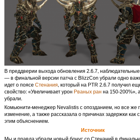
В преддверии выхода обновления 2.6.7, наблюдательные
— в финальной версии патча с BlizzCon убрали одно важ
идет о поясе
Стенания
, который на PTR 2.6.7 получил е
свойство: «Увеличивает урон
Рваных ран
на 150-200%», а
убрали.
Комьюнити-менеджер Nevalistis с опозданием, но все же
изменение, а также рассказала о причинах задержки как с
этим объяснением.
Официальная цитата Blizzard (
Источник
)
Мы и правда убрали новый бонус со
Стенаний
в финальн