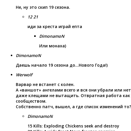
Не, ну это скип 19 сезона.
12 21
иди за креста играй епта
DimonamoN
Или монаха)
DimonamoN
Даешь начало 19 сезона до…Нового Года!)
Werwolf
Варвар не встанет с колен.
А «ваншот» ангелами всего и вся они убрали или н
даже клещами не вытащить. Отвратная работа как с 
сообществом.
Собственно патч, вышел, а где список изменений то
DimonamoN
15 Kills: Exploding Chickens seek and destroy