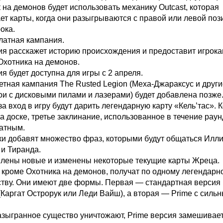
 на демонов будет использовать механику Outcast, которая
ет карты, когда они разыгрываются с правой или левой поз
ока.
латная кампания.
я расскажет историю происхождения и предоставит игрок
Охотника на демонов.
я будет доступна для игры с 2 апреля.
тная кампания The Rusted Legion (Меха-Джараксус и други
и с дисковыми пилами и лазерами) будет добавлена позже
за вход в игру будут дарить легендарную карту «Кель’тас». К
а доске, третье заклинание, использованное в течение раун
латным.
ки добавят множество фраз, которыми будут общаться Илли
и Тиранда.
влены новые и изменены некоторые текущие карты Жреца.
 кроме Охотника на демонов, получат по одному легендарн
ству. Они имеют две формы. Первая — стандартная версия
Каргат Острорук или Леди Вайш), а вторая — Prime с силь
азыгранное существо уничтожают, Prime версия замешивает