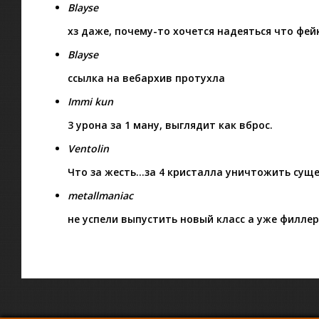
Blayse
хз даже, почему-то хочется надеяться что фей
Blayse
ссылка на вебархив протухла
Immi kun
3 урона за 1 ману, выглядит как вброс.
Ventolin
Что за жесть…за 4 кристалла уничтожить суще
metallmaniac
не успели выпустить новый класс а уже филле