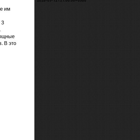
2026-09-12T21:00:00+0300
ое им
 3
.
мощные
. В это