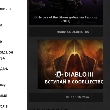
иции в
В Heroes of the Storm добавлен Гаррош
(2017)
ам
НАШИ СООБЩЕСТВА
е
.
огда он
да,
дан,
ому
ными
BLIZZCON 2026
ся в