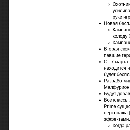
Охотник
усилива
руке игр
Новая бесп
Кампани
колоду 
Кампани
Вторая сюже
павшие геро
С 17 марта 
находится н
будет бесп
Разработчи
Малфурион 
Будут доба
Все классы,
Prime суще
персонажа (
эффектами.
Когда р