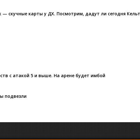
к — скучные карты у ДХ. Посмотрим, дадут ли сегодня Кель
ств с атакой 5 и выше. На арене будет имбой
ры подвезли