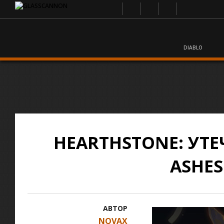
DIABLO
HEARTHSTONE: УТ
ASHES
АВТОР
NOVAX