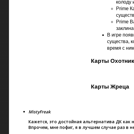
колоду 
Prime К
существ
Prime В
заклина
В игре поя
существа, к
время с ним
Карты Охотник
Карты Жреца
MistyFreak
Кажется, это достойная альтернатива ДК как 
Впрочем, мне пофиг, я в лучшем случае раз в 