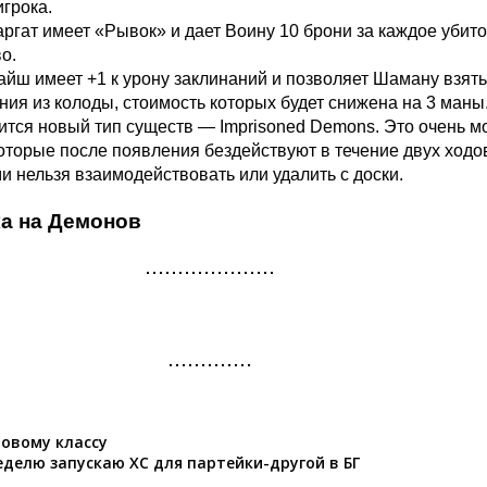
игрока.
аргат имеет «Рывок» и дает Воину 10 брони за каждое убит
о.
айш имеет +1 к урону заклинаний и позволяет Шаману взять
ния из колоды, стоимость которых будет снижена на 3 маны
вится новый тип существ — Imprisoned Demons. Это очень 
оторые после появления бездействуют в течение двух ходов
и нельзя взаимодействовать или удалить с доски.
а на Демонов
новому классу
неделю запускаю ХС для партейки-другой в БГ