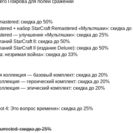
его Покрова для полей сражений
emastered: скидка до 50%
stered + набор StarCraft Remastered «Мультяшки»: скидка до
stered — улучшение «Мультяшки»: скидка до 25%
ний StarCraft II: скидка до 50%
аний StarCraft II (издание Deluxe): скидка до 50%
а: незримая война»: скидка до 33%
 коллекция — базовый комплект: скидка до 20%
оллекция — героический комплект: скидка до 20%
оллекция — эпический комплект: скидка до 20%
dicoot
ot 4: Это вопрос времени»: скидка до 25%
 Resurrected
surrected: скидка до 25%