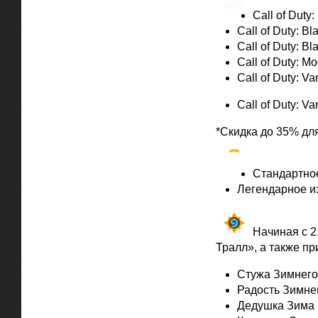
Call of Dut
Call of Duty: B
Call of Duty: B
Call of Duty: M
Call of Duty: V
Call of Duty: V
*Скидка до 35% дл
Overwatch
Стандартное
Легендарное из
Hearthsto
Начиная с 2
Тралл», а также п
Стужа Зимнего
Радость Зимне
Дедушка Зима