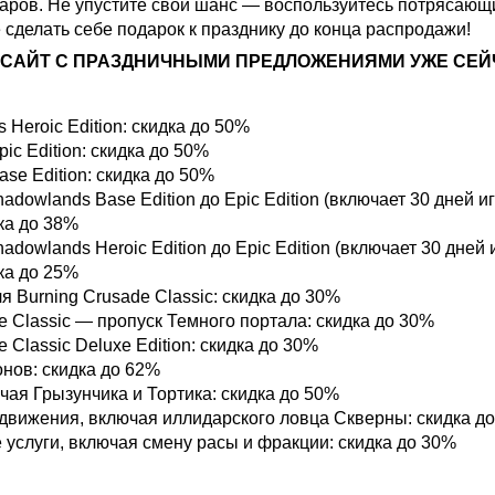
варов. Не упустите свой шанс — воспользуйтесь потрясаю
 сделать себе подарок к празднику до конца распродажи!
 САЙТ С ПРАЗДНИЧНЫМИ ПРЕДЛОЖЕНИЯМИ УЖЕ СЕЙ
arcraft
 Heroic Edition: скидка до 50%
ic Edition: скидка до 50%
se Edition: скидка до 50%
dowlands Base Edition до Epic Edition (включает 30 дней и
ка до 38%
dowlands Heroic Edition до Epic Edition (включает 30 дней 
ка до 25%
 Burning Crusade Classic: скидка до 30%
e Classic — пропуск Темного портала: скидка до 30%
 Classic Deluxe Edition: скидка до 30%
нов: скидка до 62%
ая Грызунчика и Тортика: скидка до 50%
движения, включая иллидарского ловца Скверны: скидка д
услуги, включая смену расы и фракции: скидка до 30%
y