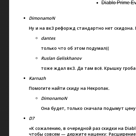
Diablo Prime Ev
DimonamoN
Ну и на вк3 рефоржд стандартно нет скидона.
dantes
только что об этом подумал((
Ruslan Geliskhanov
тоже ждал вк3. Да там всё. Крышку гроб
Karnazh
Помогите найти скиду на Некропак.
DimonamoN
Она будет, только сначала подымут цену д
D7
«К сожалению, в очередной раз скидки на Diabl
чтобы совсем — держите наценку: Расширение до 