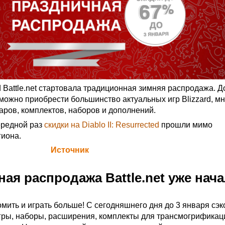
d Battle.net стартовала традиционная зимняя распродажа. Д
 можно приобрести большинство актуальных игр Blizzard, м
аров, комплектов, наборов и дополнений.
ередной раз
скидки на Diablo II: Resurrected
прошли мимо
гиона.
а Blizzard (
Источник
)
ая распродажа Battle.net уже нача
мить и играть больше! С сегодняшнего дня до 3 января сэк
гры, наборы, расширения, комплекты для трансмогрификац