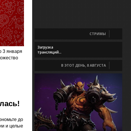
СТРИМЫ
Загрузка
о 3 января
трансляций...
ножество
В ЭТОТ ДЕНЬ, 8 АВГУСТА
лась!
ономьте до
ии и целые