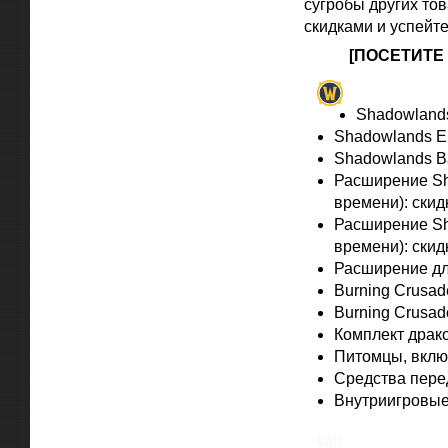
сугробы других то
скидками и успейте
[ПОСЕТИТЕ
World of W
Shadowlands
Shadowlands Ep
Shadowlands Ba
Расширение Sha
времени): скид
Расширение Sha
времени): скид
Расширение для
Burning Crusad
Burning Crusade
Комплект драко
Питомцы, включ
Средства пере
Внутриигровые 
Call of Dut