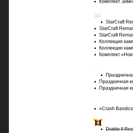
Комплект Зимн
StarCraft
StarCraft R
StarCraft Rema
StarCraft Rema
Коллекция кампа
Коллекция камп
Комплект «Нов
BlizzCon
Праздничная
Праздничная к
Праздничная к
Crash Ban
«Crash Bandico
Diablo II:
Diablo II Re