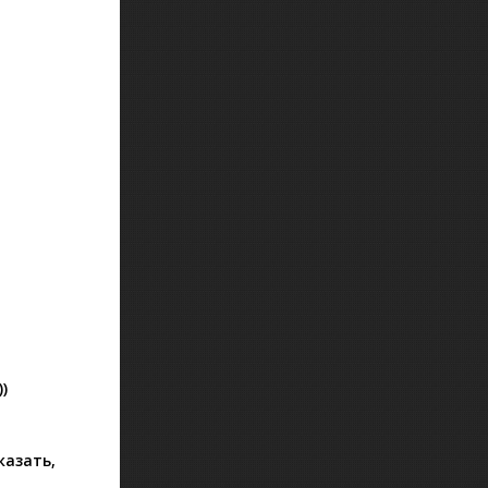
)
казать,