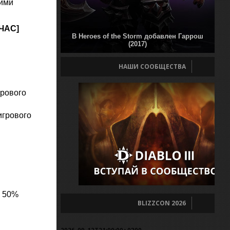
щими
ЧАС]
В Heroes of the Storm добавлен Гаррош
(2017)
НАШИ СООБЩЕСТВА
грового
игрового
о 50%
BLIZZCON 2026