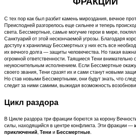
ФРАКЦИЙ
С тех пор как был разбит камень мироздания, вечное про
Преисподней разгорелось еще сильнее и теперь происхо
света. Бессмертные, самые могучие герои в мире, покля
Санктуарий от этой нескончаемой угрозы. Благодаря кор
доступу к хранилищу Бессмертных у них есть все необхо
их вечного долга — защиты человечества. Но такая важна
огромной ответственности. Таящиеся Тени внимательно с
неукоснительным исполнением. Если Бессмертные окажу
своего звания, Тени сразят их и сами станут новыми защ
Но став новыми Бессмертными, они будут знать, что сле
следит за ними самими, выжидая возможность возобнови
Цикл раздора
В Цикле раздора три фракции борются за корону Вечност
силы, находящийся в центре конфликта. Эти фракции —
приключений
,
Тени
и
Бессмертные
.