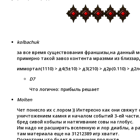
kolbachuk
за все время существования франшизы,на данный
примерно такой завоз контента мразями из близза
иммортал(1110) > д4(5±10) > д3(210) > д2р(0.110) > д2л
D7
Что логично: прибыль решает
Molten
Чет понесло их с лором )) Интересно как они свяжу
уничтожением камня и началом событий 3-ей части.
бред сивой кобылы и натягивание совы на глобус.
Им надо не расширять вселенную и лор диаблы, а р
там материала еще на 31212389 игр хватит.
Посмотрим что будет в конечном продукте.