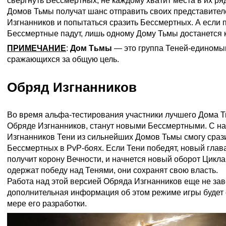
свергнуть Бессмертных, не каждому хватит места в их ря
Домов Тьмы получат шанс отправить своих представител
Изгнанников и попытаться сразить Бессмертных. А если 
Бессмертные падут, лишь одному Дому Тьмы достанется 
ПРИМЕЧАНИЕ
:
Дом Тьмы
— это группа Теней-единомы
сражающихся за общую цель.
Обряд Изгнанников
Во время альфа-тестирования участники лучшего Дома Т
Обряде Изгнанников, станут новыми Бессмертными. С н
Изгнанников Тени из сильнейших Домов Тьмы смогу сраз
Бессмертных в PvP-боях. Если Тени победят, новый гла
получит корону Вечности, и начнется новый оборот Цикл
одержат победу над Тенями, они сохранят свою власть.
Работа над этой версией Обряда Изгнанников еще не за
дополнительная информация об этом режиме игры будет 
мере его разработки.