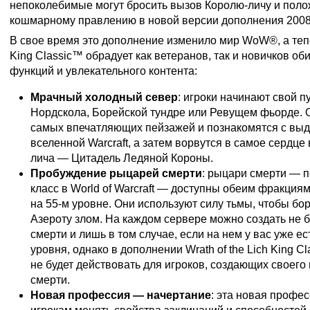
непоколебимые могут бросить вызов Королю-личу и поло
кошмарному правлению в новой версии дополнения 2008 
В свое время это дополнение изменило мир WoW®, а тепер
King Classic™ обрадует как ветеранов, так и новичков о
функций и увлекательного контента:
Мрачный холодный север
: игроки начинают свой пу
Нордскола, Борейской тундре или Ревущем фьорде. 
самых впечатляющих пейзажей и познакомятся с в
вселенной Warcraft, а затем ворвутся в самое сердце
лича — Цитадель Ледяной Короны.
Пробуждение рыцарей смерти
: рыцари смерти — 
класс в World of Warcraft — доступны обеим фракциям
на 55-м уровне. Они используют силу тьмы, чтобы б
Азероту злом. На каждом сервере можно создать не 
смерти и лишь в том случае, если на нем у вас уже ес
уровня, однако в дополнении Wrath of the Lich King C
не будет действовать для игроков, создающих своего
смерти.
Новая профессия — начертание
: эта новая профе