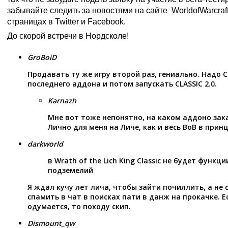
забывайте следить за новостями на сайте
WorldofWarcraf
страницах в
Twitter
и
Facebook
.
До скорой встречи в Нордсколе!
GroBoiD
Продавать ту же игру второй раз, гениально. Надо C
последнего аддона и потом запускать CLASSIC 2.0.
Karnazh
Мне вот тоже непонятно, на каком аддоно зак
Лично для меня на Личе, как и весь ВоВ в прин
darkworld
в Wrath of the Lich King Classic не будет функц
подземелий
Я ждал кучу лет лича, чтобы зайти почиллить, а не 
спамить в чат в поисках пати в данж на прокачке. Е
одумается, то походу скип.
Dismount_qw