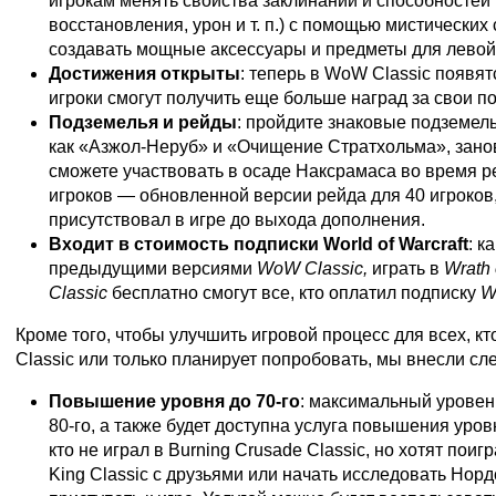
игрокам менять свойства заклинаний и способностей
восстановления, урон и т. п.) с помощью мистических
создавать мощные аксессуары и предметы для левой 
Достижения открыты
: теперь в WoW Classic появят
игроки смогут получить еще больше наград за свои по
Подземелья и рейды
: пройдите знаковые подземель
как «Азжол-Неруб» и «Очищение Стратхольма», зано
сможете участвовать в осаде Наксрамаса во время р
игроков — обновленной версии рейда для 40 игроков
присутствовал в игре до выхода дополнения.
Входит в стоимость подписки World of Warcraft
: к
предыдущими версиями
WoW Classic
,
играть в
Wrath 
Classic
бесплатно смогут все, кто оплатил подписку
W
Кроме того, чтобы улучшить игровой процесс для всех, кт
Classic или только планирует попробовать, мы внесли с
Повышение уровня до 70-го
: максимальный уровен
80-го, а также будет доступна услуга повышения уровн
кто не играл в Burning Crusade Classic, но хотят поигра
King Classic с друзьями или начать исследовать Норд