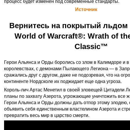
процесс будет изменен под современные стандарты.
Официальная цитата Blizzard (
Источник
)
Вернитесь на покрытый льдом 
World of Warcraft®: Wrath of th
Classic™
Герои Альянса и Орды боролись со злом в Калимдоре и 
королевствах, с демонами Пылающего Легиона — в Запре
сражались друг с другом, даже не подозревая, что на ог
континенте Нордсколе их поджидает еще одна угроза.
Король-лич Артас Менетил в своей зловещей Цитадели Л
планы по захвату Азерота, угрожающие уничтожить все ж
Герои Альянса и Орды должны дать отпор этому злодею
объявить себя единственным властелином Азерота и ст
превратить весь мир в царство смерти.