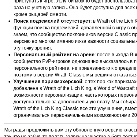
приступать к игре. Услугой можно будет воспользоват
раза на учетную запись. Она будет доступна для всех
кроме рыцарей смерти.
Поиск подземелий отсутствует
: в Wrath of the Lich
функции поиска подземелий, добавленной в игру в об
знаем, что сообщество поклонников версии Classic п
версию во многом именно из-за важности социальных
эту точку зрения.
Персональный рейтинг на арене
: после выхода Bu
сообщество PvP-игроков однозначно высказалось в п
персонального рейтинга, не привязанного к определе
поэтому в версии Wrath Classic мы решили отказатьс
Улучшения парикмахерской
: с тех пор как парикм
добавлена в Wrath of the Lich King, в World of Warcraf
возможности персонализации, часть которых первон
доступна только за дополнительную плату. Мы собир
Wrath of the Lich King Classic все эти улучшения, вме
ограничиваться первоначальными возможностями 200
Мы рады предложить вам эту обновленную версию класс
так что не забудьте
подать заявку на участие в бета-тест