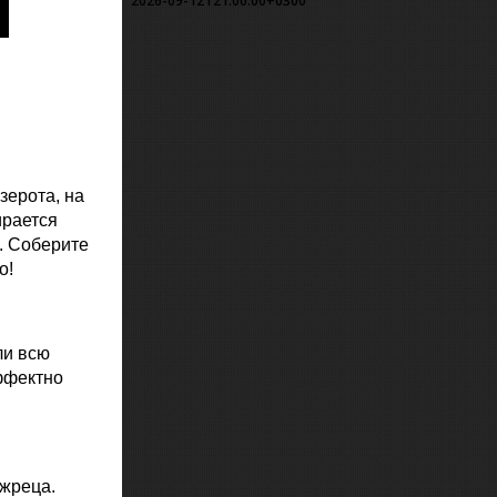
2026-09-12T21:00:00+0300
зерота, на
ирается
. Соберите
о!
ли всю
ффектно
 жреца.