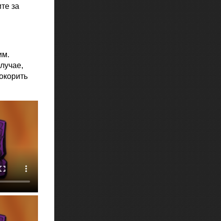
те за
им.
лучае,
покорить