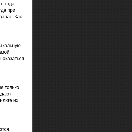
о года.
гда при
апас. Как
зыкальную
самой
ы оказаться
е только
адают
ильте их
ются