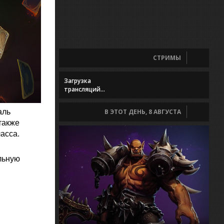
СТРИМЫ
Загрузка
трансляций...
аль
В ЭТОТ ДЕНЬ, 8 АВГУСТА
также
асса.
льную