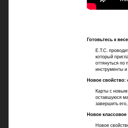
Готовьтесь к вес
E.T.C. провод
который пригла
оттянуться по
инструменты и
Новое свойство:
Карты с новым
оставшуюся ма
завершить его,
Новое классовое
Новое свойств