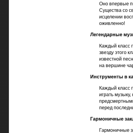
Оно впервые по
Существа со с
исцелении вос
оживленно!
Легендарные муз
Каждый класс 
звезду этого к
известной пес
на вершине ча
Инструменты в к
Каждый класс 
играть музыку,
предсмертными
перед последн
Гармоничные зак
Гармоничные з