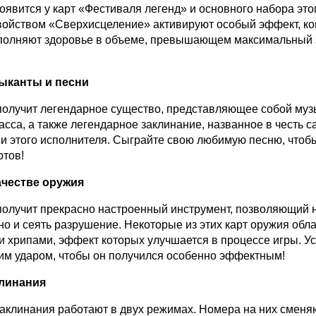
явится у карт «Фестиваля легенд» и основного набора этог
войством «Сверхисцеление» активируют особый эффект, ко
полняют здоровье в объеме, превышающем максимальный з
ыканты и песни
получит легендарное существо, представляющее собой му
ласса, а также легендарное заклинание, названное в честь 
ни этого исполнителя. Сыграйте свою любимую песню, чтоб
ртов!
ачестве оружия
получит прекрасно настроенный инструмент, позволяющий н
 но и сеять разрушение. Некоторые из этих карт оружия обл
 хрипами, эффект которых улучшается в процессе игры. Ус
им ударом, чтобы он получился особенно эффектным!
линания
аклинания работают в двух режимах. Номера на них сменя