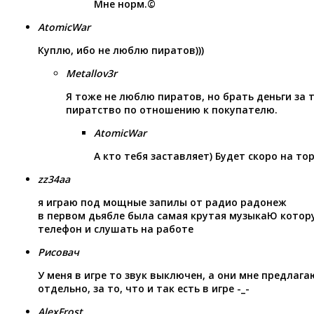
Мне норм.©
AtomicWar
Куплю, ибо не люблю пиратов)))
Metallov3r
Я тоже не люблю пиратов, но брать деньги за т
пиратство по отношению к покупателю.
AtomicWar
А кто тебя заставляет) Будет скоро на то
zz34aa
я играю под мощные запилы от радио радонеж
в первом дьябле была самая крутая музыкаЮ котору
телефон и слушать на работе
Рисовач
У меня в игре то звук выключен, а они мне предлаг
отдельно, за то, что и так есть в игре -_-
AlexFrost