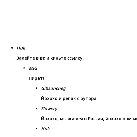
Huk
Залейте в вк и киньте ссылку.
stiG
Пират!
Gibsoncheg
Йохохо и репак с рутора
Flowery
Йохохо, мы живем в России, йохохо нам 
Huk