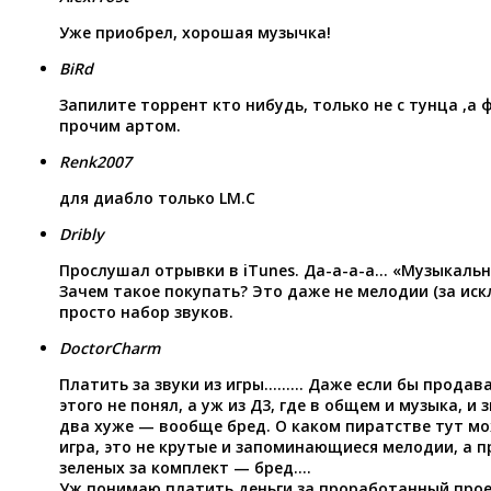
Уже приобрел, хорошая музычка!
BiRd
Запилите торрент кто нибудь, только не с тунца ,а ф
прочим артом.
Renk2007
для диабло только LM.C
Dribly
Прослушал отрывки в iTunes. Да-а-а-а… «Музыкальн
Зачем такое покупать? Это даже не мелодии (за иск
просто набор звуков.
DoctorCharm
Платить за звуки из игры……… Даже если бы продава
этого не понял, а уж из Д3, где в общем и музыка, и 
два хуже — вообще бред. О каком пиратстве тут мо
игра, это не крутые и запоминающиеся мелодии, а п
зеленых за комплект — бред….
Уж понимаю платить деньги за проработанный проек