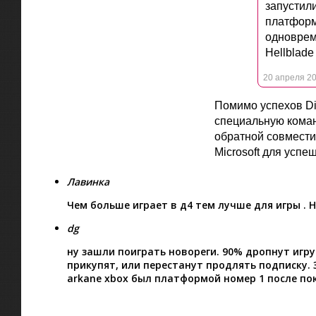
запустили
платформо
одноврем
Hellblade 
20 апреля 20
Помимо успехов Dia
специальную коман
обратной совмести
Microsoft для успе
Лавинка
Чем больше играет в д4 тем лучше для игры . Н
dg
ну зашли поиграть новореги. 90% дропнут игр
прикупят, или перестанут продлять подписку. З
arkane xbox был платформой номер 1 после пок