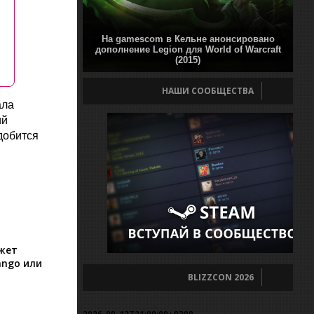
На gamescom в Кельне анонсировано
дополнение Legion для World of Warcraft
(2015)
НАШИ СООБЩЕСТВА
ала
ий
добится
ожет
ango или
BLIZZCON 2026