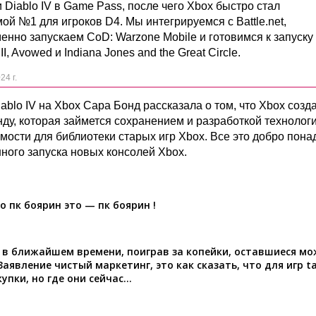
 Diablo IV в Game Pass, после чего Xbox быстро стал
й №1 для игроков D4. Мы интегрируемся с Battle.net,
енно запускаем CoD: Warzone Mobile и готовимся к запуску
II, Avowed и Indiana Jones and the Great Circle.
24 г.
blo IV на Xbox Сара Бонд рассказала о том, что Xbox созд
ду, которая займется сохранением и разработкой технолог
мости для библиотеки старых игр Xbox. Все это добро пона
шного запуска новых консолей Xbox.
о пк боярин это — пк боярин !
у в ближайшем времени, поиграв за копейки, оставшиеся м
аявление чистый маркетинг, это как сказать, что для игр t
упки, но где они сейчас…