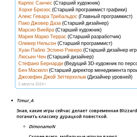
Карлос Санчес
(Старший художник)
Хорхе Брюзос
(Старший программист графики)
Алекс Гевара Трибальдос
(Главный программист)
Пако Джовер Даза
(Старший дизайнер)
Марсио Виейра
(Старший художник)
Мария Марко Террас
(Старший разработчик)
Оливер Нельсон
(Старший программист)
Хуан Пабло Эспино Риверо
(Старший дизайнер игр
Люсьен Чен
(Старший дизайнер)
Стефано Бернарди
(Ведущий 3D-художник по перс
Бен Маскелл
(Старший директор менеджмента прои
Джозефин Джой Зеттерхольм
(Дизайнер уровней)
2 августа 2024 г.
Timur_A
Зная, какие игры сейчас делает современная Blizzard
поганить классику дурацкой повесткой.
DimonamoN
Скорее всего, мобильные игрули ваяют…