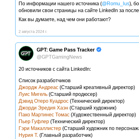
По информации нашего источника (
@Romu_lus
), б
обновили свои страницы на сайте LinkedIn за посл
Как вы думаете, над чем они работают?
2 августа 2024 г.
GPT: Game Pass Tracker
@GPTGamingNews
20 источников с сайта LinkedIn:
Список разработчиков
Джордж Андреас
(Старший креативный директор)
Луис Мигель
(Старший продюсер)
Дэвид Отеро Куадрос
(Технический директор)
Джорди Эредия Хаэн
(Старший художник)
Пако Мартинес Томас
(Художественный директор)
Пьер Гуфлер
(Технический директор)
Гэри Макаллистер
(Старший художник по персонаж
Нурия T.
(Главный разработчик)