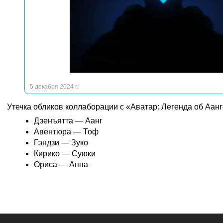
5 декабря 2024 г.
Утечка обликов коллаборации с «Аватар: Легенда об Аанг
Дзенъятта — Аанг
Авентюра — Тоф
Гэндзи — Зуко
Кирико — Суюки
Ориса — Аппа