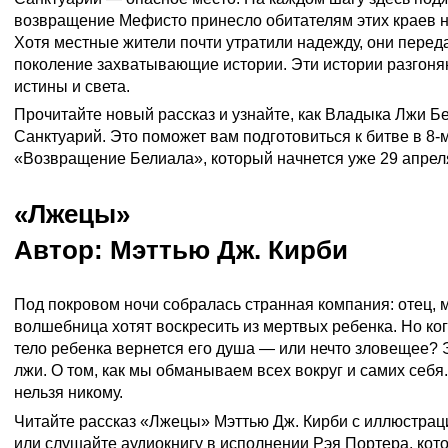
возвращение Мефисто принесло обитателям этих краев но
Хотя местные жители почти утратили надежду, они перед
поколение захватывающие истории. Эти истории разгоняю
истины и света.
Прочитайте новый рассказ и узнайте, как Владыка Лжи Б
Санктуарий. Это поможет вам подготовиться к битве в
8-
«Возвращение Белиала»
, который начнется уже 29 апрел
«Лжецы»
Автор: Мэттью Дж. Кирби
Под покровом ночи собралась странная компания: отец, м
волшебница хотят воскресить из мертвых ребенка. Но ког
тело ребенка вернется его душа — или нечто зловещее? 
лжи. О том, как мы обманываем всех вокруг и самих себя.
нельзя никому.
Читайте рассказ
«Лжецы»
Мэттью Дж. Кирби с иллюстра
или
слушайте аудиокнигу
в исполнении Рэя Портера, кот