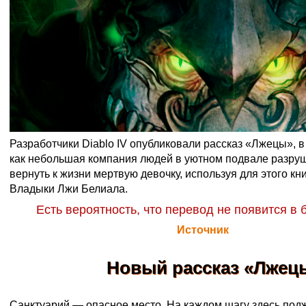
Разработчики Diablo IV опубликовали рассказ «Лжецы», 
как небольшая компания людей в уютном подвале разру
вернуть к жизни мертвую девочку, используя для этого кн
Владыки Лжи Белиала.
Есть вероятность, что перевод не появится в
Официальная цитата Blizzard (
Источник
)
Новый рассказ «Лжец
Санктуарий — опасное место. На каждом шагу здесь подж