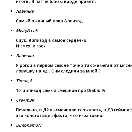
итоге . В патче близы вроде правят .
Лавинка
Самый ржачный пока 8 эпизод .
MistyFreak
Сцук, 9 эпизод в самое сердечко
И смех, и грех
Лавинка
Я рогой в первом сезоне точно так же бегал от мясн
ловушку на яд . Они следили за мной ?
Timur_A
10-й эпизод самый смешной про Diablo IV.
CreAm3R
Печально, в Д2 высмеивали сложность, в Д3 геймплей
это констатация факта, что игра говно.
DimonamoN