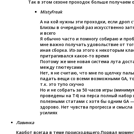
Так в этом сезоне проходок больше получаем 
MistyFreak
А на кой нужны эти проходки, если дроп с
Близзы в очередной раз искусственно зат
и всего
Я обычно часто и помногу собираю и проб
мне важно получать удовольствие от того
иная сборка. Из-за этого к некоторым кла
притрагивался какое-то время
Поэтому же мне новая система лута дост
между глютеусами
Нет, я не считаю, что мне по щелчку пал
падать вещи со всеми возможными GA, топ
т.к. это тупо скучно
Но и не собрать за 50 часов игры (миниму
проведены на T4) на перса полный набор
полезными статами с хотя бы одним GA —
здорово. Нет чувства прогресса и смысл
усилиях
Лавинка
Карбот всегда в теме происходящего.Порвал момен