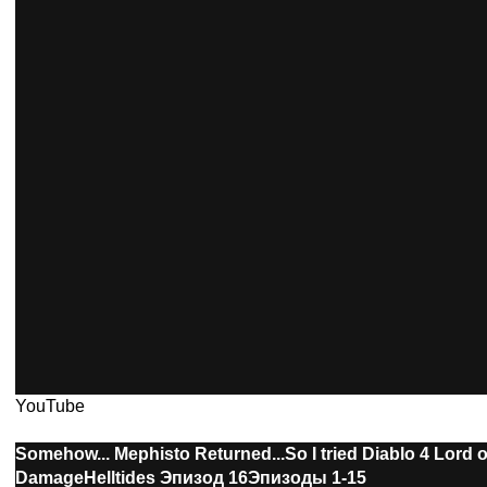
YouTube
Somehow... Mephisto Returned...
So I tried Diablo 4 Lord 
Damage
Helltides
Эпизод 16
Эпизоды 1-15