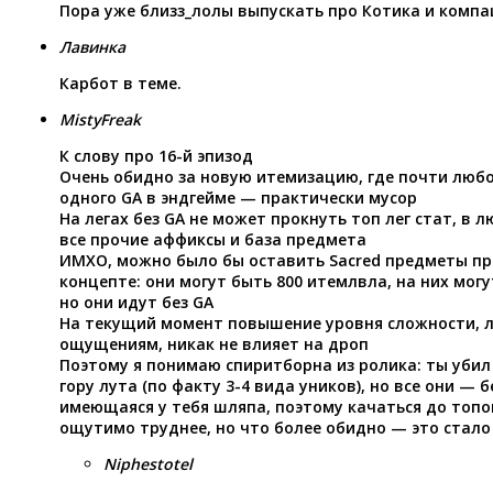
Пора уже близз_лолы выпускать про Котика и компа
Лавинка
Карбот в теме.
MistyFreak
К слову про 16-й эпизод
Очень обидно за новую итемизацию, где почти любо
одного GA в эндгейме — практически мусор
На легах без GA не может прокнуть топ лег стат, в
все прочие аффиксы и база предмета
ИМХО, можно было бы оставить Sacred предметы п
концепте: они могут быть 800 итемлвла, на них могу
но они идут без GA
На текущий момент повышение уровня сложности, 
ощущениям, никак не влияет на дроп
Поэтому я понимаю спиритборна из ролика: ты убил
гору лута (по факту 3-4 вида уников), но все они — 
имеющаяся у тебя шляпа, поэтому качаться до топ
ощутимо труднее, но что более обидно — это стало
Niphestotel