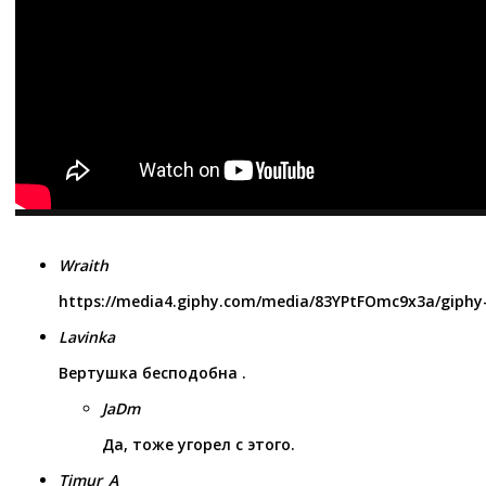
Wraith
https://media4.giphy.com/media/83YPtFOmc9x3a/giphy
Lavinka
Вертушка бесподобна .
JaDm
Да, тоже угорел с этого.
Timur_A