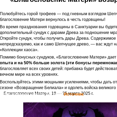
Полюбуйтесь горой трофеев — под гневным взглядом Шеп
благословение Матери вернулось в честь годовщины!
Во время празднования годовщины в Санктуарии вы будет
дополнительный сундук с дарами Древа за подношение мр
Откройте сундук, чтобы получить дары Древа. Содержимое 
непредсказуемо, как и само Шепчущее древо, — вас ждут н
«Коллекции хаоса».
Помимо бонусных сундуков, «Благословение Матери» дае
опыта и на 50% больше золота (эти бонусы перемножа
благословляет всех своих детей: прибавка будет действоват
вечном мире на всех уровнях.
Воспользуйтесь этими мощными усилениями, чтобы дать отп
сезоне «Возвращение Белиала» и одолеть войска великого
Благословение Матери, 18 — 25 марта 2025 г.
Официальная цитата Blizzard (
Источник
)