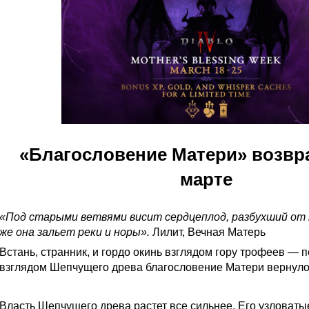
«Благословение Матери» возвр
марте
«Под старыми ветвями висит сердцеплод, разбухший от
же она зальет реки и норы».
Лилит, Вечная Матерь
Встань, странник, и гордо окинь взглядом гору трофеев — 
взглядом Шепчущего древа благословение Матери вернуло
Изобилие благословений: собирайте сундуки с дарами
Власть Шепчущего древа растет все сильнее. Его узловаты