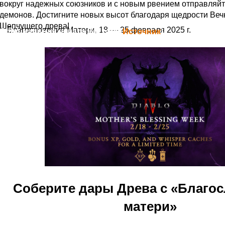
вокруг надежных союзников и с новым рвением отправляйт
демонов. Достигните новых высот благодаря щедрости Веч
Шепчущего древа!
Благословение Матери, 18 — 25 февраля 2025 г.
Официальная цитата Blizzard (
Источник
)
Соберите дары Древа с «Благо
матери»