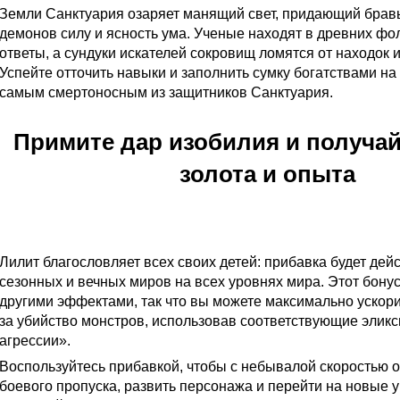
Земли Санктуария озаряет манящий свет, придающий брав
демонов силу и ясность ума. Ученые находят в древних ф
ответы, а сундуки искателей сокровищ ломятся от находок 
Успейте отточить навыки и заполнить сумку богатствами на 
самым смертоносным из защитников Санктуария.
Примите дар изобилия и получа
золота и опыта
С 22:00 МСК 20 августа до 20:00 МСК 27 августа все игроки
35% больше опыта и на 50% больше золота — эти бонусы 
Лилит благословляет всех своих детей: прибавка будет дей
сезонных и вечных миров на всех уровнях мира. Этот бону
другими эффектами, так что вы можете максимально ускор
за убийство монстров, использовав соответствующие эликс
агрессии».
Воспользуйтесь прибавкой, чтобы с небывалой скоростью 
боевого пропуска, развить персонажа и перейти на новые 