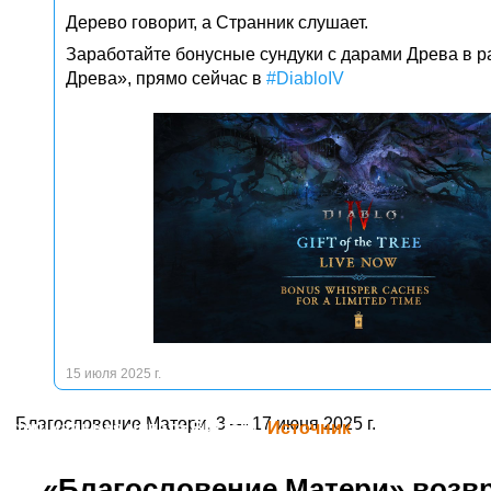
Дерево говорит, а Странник слушает.
Заработайте бонусные сундуки с дарами Древа в 
Древа», прямо сейчас в
#DiabloIV
15 июля 2025 г.
Благословение Матери, 3 — 17 июня 2025 г.
Официальная цитата Blizzard (
Источник
)
«Благословение Матери» возв