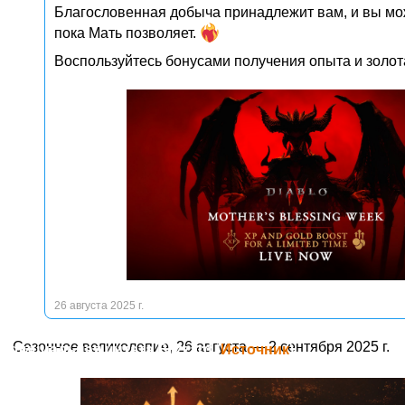
Благословенная добыча принадлежит вам, и вы мож
пока Мать позволяет.
Воспользуйтесь бонусами получения опыта и золота
26 августа 2025 г.
Сезонное великолепие, 26 августа — 2 сентября 2025 г.
Официальная цитата Blizzard (
Источник
)