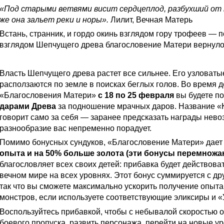
«Под старыми ветвями висит сердцеплод, разбухший от
же она зальет реки и норы».
Лилит, Вечная Матерь
Встань, странник, и гордо окинь взглядом гору трофеев — 
взглядом Шепчущего древа благословение Матери вернуло
Изобилие благословений: собирайте сундуки с дарами
Власть Шепчущего древа растет все сильнее. Его узловаты
расползаются по земле в поисках беглых голов. Во время 
«Благословения Матери»
с 18 по 25 февраля
вы будете по
дарами Древа
за подношение мрачных даров. Название «
говорит само за себя — заранее предсказать награды нево
разнообразие вас непременно порадует.
Помимо бонусных сундуков, «Благословение Матери» дае
опыта и на 50% больше золота (эти бонусы перемножа
благословляет всех своих детей: прибавка будет действоват
вечном мире на всех уровнях. Этот бонус суммируется с д
так что вы сможете максимально ускорить получение опыта
монстров, если используете соответствующие эликсиры и «
Воспользуйтесь прибавкой, чтобы с небывалой скоростью о
боевого пропуска, развить персонажа, перейти на новые у