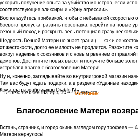
ускорить получение опыта за убийство монстров, если испо
соответствующие эликсиры и «Урну агрессии».
Воспользуйтесь прибавкой, чтобы с небывалой скоростью о
боевого пропуска, развить персонажа, перейти на новые у
сезонный поход и раскрыть весь потенциал сразу нескольки
Щедрость Вечной Матери не знает границ — как и ее жесток
от жестокости, долго ее милость не продлится. Разожгите к
вокруг надежных союзников и с новым рвением отправляйт
демонов. Достигните новых высот и получите больше золот
истребляя врагов с благословения Матери!
Ну и, конечно, заглядывайте во внутриигровой магазин на
Там вас будут ждать подарки, а в разделе «Удачные находк
Команда разработчиков Diablo IV
Благословение Матери, 20 — 27 августа
Официальная цитата Blizzard (
Источник
)
Благословение Матери возвр
Встань, странник, и гордо окинь взглядом гору трофеев — 
Матери вернулось!