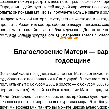
сезонный поход и раскрыть весь потенциал нескольких пер
Определить, действует ли сей щедрый дар, можно по значк
опыта: он показывает, что вы получаете больше опыта и зол
Щедрость Вечной Матери не уступает ее жестокости — когд
проявить. Разожгите костер, соберите вокруг надежных со
рвением отправляйтесь истреблять демонов. Достигните н
получите больше золота и опыта, истребляя врагов с благ
Благословение Матери, 7 — 20 июня
Официальная цитата Blizzard (
Источник
)
Благословение Матери — вар
годовщине
Во второй части праздника наша вечная Матерь отмечает го
судьбоносного возвращения в Санктуарий! В течение этого
получать опыт с бонусом 25%, а золото — с бонусом 50% (б
перемножается). На сей раз благословение Матери продлит
Лилит благословляет всех своих детей: прибавка будет дей
сезонных и вечных миров на всех уровнях мира. Этот бону
другими эффектами, так что вы можете максимально ускор