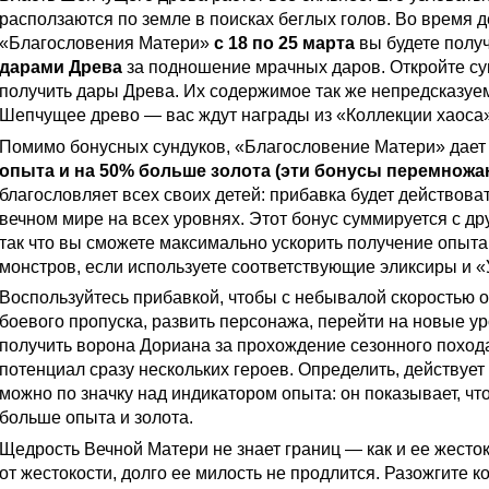
расползаются по земле в поисках беглых голов. Во время 
«Благословения Матери»
с 18 по 25 марта
вы будете полу
дарами Древа
за подношение мрачных даров. Откройте су
получить дары Древа. Их содержимое так же непредсказуем
Шепчущее древо — вас ждут награды из «Коллекции хаоса»
Помимо бонусных сундуков, «Благословение Матери» дае
опыта и на 50% больше золота (эти бонусы перемножа
благословляет всех своих детей: прибавка будет действоват
вечном мире на всех уровнях. Этот бонус суммируется с д
так что вы сможете максимально ускорить получение опыта
монстров, если используете соответствующие эликсиры и «
Воспользуйтесь прибавкой, чтобы с небывалой скоростью о
боевого пропуска, развить персонажа, перейти на новые у
получить ворона Дориана за прохождение сезонного похода
потенциал сразу нескольких героев. Определить, действует
можно по значку над индикатором опыта: он показывает, чт
больше опыта и золота.
Щедрость Вечной Матери не знает границ — как и ее жесток
от жестокости, долго ее милость не продлится. Разожгите к