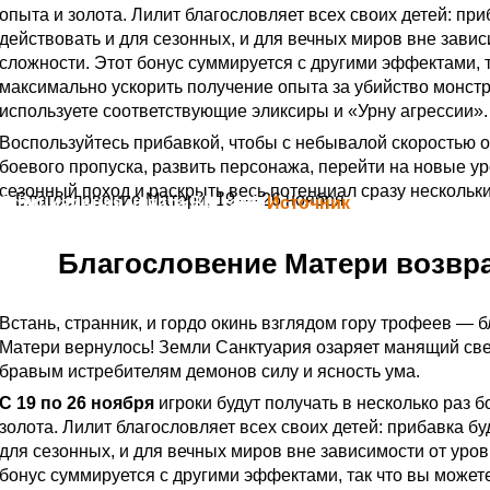
опыта и золота. Лилит благословляет всех своих детей: при
действовать и для сезонных, и для вечных миров вне завис
сложности. Этот бонус суммируется с другими эффектами, 
максимально ускорить получение опыта за убийство монстр
используете соответствующие эликсиры и «Урну агрессии».
Воспользуйтесь прибавкой, чтобы с небывалой скоростью о
боевого пропуска, развить персонажа, перейти на новые у
сезонный поход и раскрыть весь потенциал сразу нескольки
Благословение Матери, 19 — 26 ноября
Официальная цитата Blizzard (
Источник
)
Благословение Матери возвр
Встань, странник, и гордо окинь взглядом гору трофеев — 
Матери вернулось! Земли Санктуария озаряет манящий све
бравым истребителям демонов силу и ясность ума.
С 19 по 26 ноября
игроки будут получать в несколько раз 
золота. Лилит благословляет всех своих детей: прибавка бу
для сезонных, и для вечных миров вне зависимости от уров
бонус суммируется с другими эффектами, так что вы може