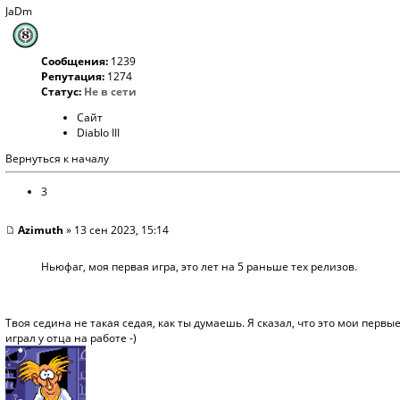
JaDm
Сообщения:
1239
Репутация:
1274
Статус:
Не в сети
Сайт
Diablo III
Вернуться к началу
3
Azimuth
» 13 сен 2023, 15:14
Ньюфаг, моя первая игра, это лет на 5 раньше тех релизов.
Твоя седина не такая седая, как ты думаешь. Я сказал, что это мои первы
играл у отца на работе -)