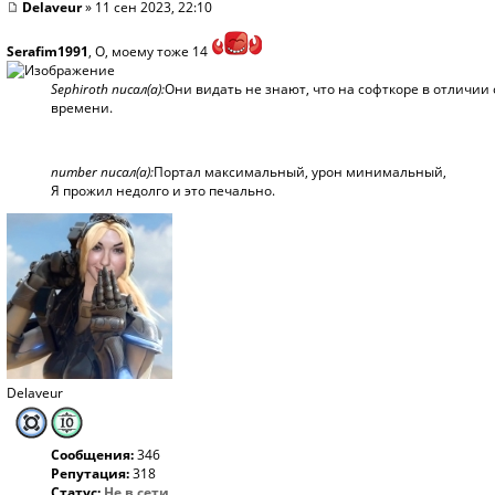
Delaveur
» 11 сен 2023, 22:10
Serafim1991
, О, моему тоже 14
Sephiroth писал(а):
Они видать не знают, что на софткоре в отличии 
времени.
number писал(а):
Портал максимальный, урон минимальный,
Я прожил недолго и это печально.
Delaveur
Сообщения:
346
Репутация:
318
Статус:
Не в сети