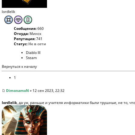
lordlelik
Сообщения:
660
Откуда:
Минск
Репутация:
741
Статус:
Не в сети
Diablo III
Steam
Вернуться к началу
1
DimonamoN
» 12 сен 2023, 22:32
lordlelik
, да уж, раньше и учителя информатики были трушные, не то, 