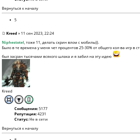
Вернуться к началу
5
Kreed
» 11 сен 2023, 22:24
Niphestotel
, тоже 11, делать скрин влом с мобилы)).
Было в те времена у меня чет процентов 25-30% от общего кол-ва игр в с
был засран тысячами всякого шлака и я забил на эту идею
Kreed
Сообщения:
5177
Репутация:
4231
Статус:
Не в сети
Вернуться к началу
8