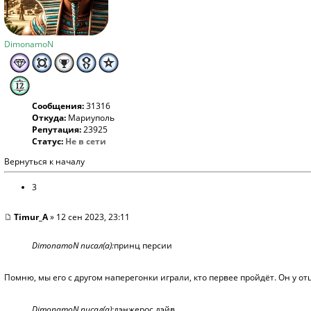
DimonamoN
Сообщения:
31316
Откуда:
Мариуполь
Репутация:
23925
Статус:
Не в сети
Вернуться к началу
3
Timur_A
» 12 сен 2023, 23:11
DimonamoN писал(а):
принц персии
Помню, мы его с другом наперегонки играли, кто первее пройдёт. Он у отц
DimonamoN писал(а):
дэнжерос дэйв