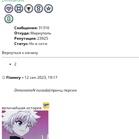
DimonamoN
Сообщения:
31316
Откуда:
Мариуполь
Репутация:
23925
Статус:
Не в сети
Вернуться к началу
2
Flowery
» 12 сен 2023, 19:17
DimonamoN писал(а):
принц персии
величайшая история