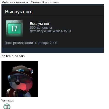
Мой стаж начался с Orange Box в steam.
No brain, no pain!
Yamaxus