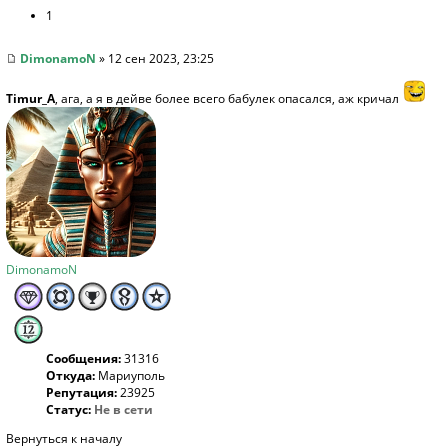
1
DimonamoN
» 12 сен 2023, 23:25
Timur_A
, ага, а я в дейве более всего бабулек опасался, аж кричал
DimonamoN
Сообщения:
31316
Откуда:
Мариуполь
Репутация:
23925
Статус:
Не в сети
Вернуться к началу