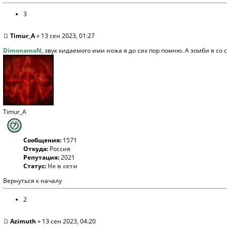
3
Timur_A
» 13 сен 2023, 01:27
DimonamoN
, звук кидаемого ими ножа я до сих пор помню. А зомби я со
Timur_A
Сообщения:
1571
Откуда:
Россия
Репутация:
2021
Статус:
Не в сети
Вернуться к началу
2
Azimuth
» 13 сен 2023, 04:20