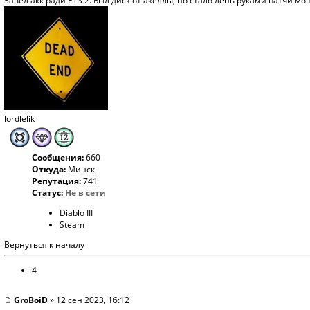
Завёл акк ради ETS 2. Был диск от акеллы, но стало лень руками патчи м
lordlelik
Сообщения:
660
Откуда:
Минск
Репутация:
741
Статус:
Не в сети
Diablo III
Steam
Вернуться к началу
4
GroBoiD
» 12 сен 2023, 16:12