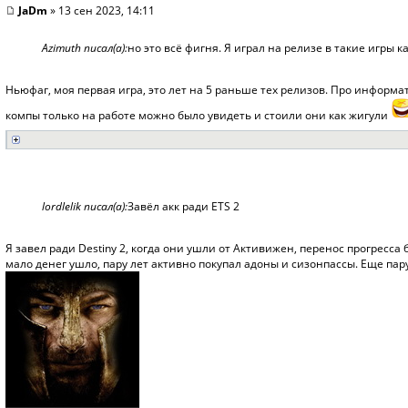
JaDm
» 13 сен 2023, 14:11
Azimuth писал(а):
но это всё фигня. Я играл на релизе в такие игры как
Ньюфаг, моя первая игра, это лет на 5 раньше тех релизов. Про информа
компы только на работе можно было увидеть и стоили они как жигули
lordlelik писал(а):
Завёл акк ради ETS 2
Я завел ради Destiny 2, когда они ушли от Активижен, перенос прогресса
мало денег ушло, пару лет активно покупал адоны и сизонпассы. Еще пар