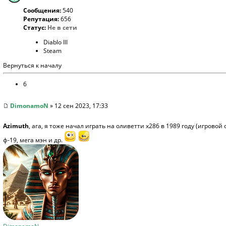
Сообщения:
540
Репутация:
656
Статус:
Не в сети
Diablo III
Steam
Вернуться к началу
6
DimonamoN
» 12 сен 2023, 17:33
Azimuth
, ага, я тоже начал играть на оливетти х286 в 1989 году (игровой
ф-19, мега мэн и др.