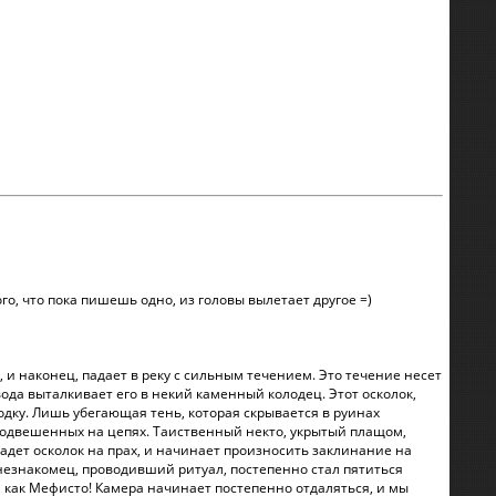
го, что пока пишешь одно, из головы вылетает другое =)
и, и наконец, падает в реку с сильным течением. Это течение несет
ода выталкивает его в некий каменный колодец. Этот осколок,
ходку. Лишь убегающая тень, которая скрывается в руинах
, подвешенных на цепях. Таиственный некто, укрытый плащом,
адет осколок на прах, и начинает произносить заклинание на
 незнакомец, проводивший ритуал, постепенно стал пятиться
, как Мефисто! Камера начинает постепенно отдаляться, и мы