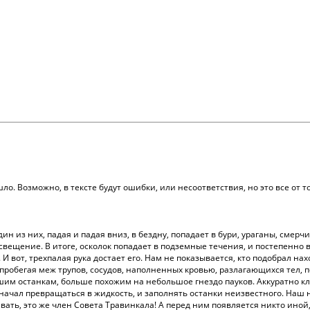
о. Возможно, в тексте будут ошибки, или несоответствия, но это все от то
дин из них, падая и падая вниз, в бездну, попадает в бури, ураганы, смерч
вещение. В итоге, осколок попадает в подземные течения, и постепенно в
 И вот, трехпалая рука достает его. Нам не показывается, кто подобрал на
, пробегая меж трупов, сосудов, наполненных кровью, разлагающихся тел
вшим останкам, больше похожим на небольшое гнездо пауков. Аккуратно кл
к начал превращаться в жидкость, и заполнять останки неизвестного. Наш
ать, это же член Совета Травинкала! А перед ним появляется никто иной