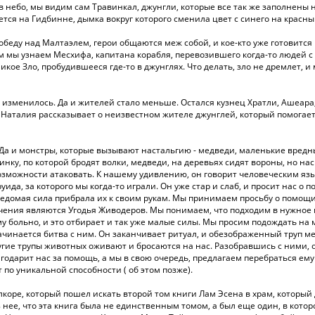
в небо, мы видим сам Травинкал, джунгли, которые все так же заполнены 
ся на Гидбинне, дымка вокруг которого сменила цвет с синего на красный -
беду над Малтаэлем, герои общаются меж собой, и кое-кто уже готовится п
ы узнаем Месхифа, капитана корабля, перевозившего когда-то людей с Лут
ликое Зло, пробудившееся где-то в джунглях. Что делать, зло не дремлет,
не изменилось. Да и жителей стало меньше. Остался кузнец Хратли, Ашеара
же, Наталия рассказывает о неизвестном жителе джунглей, который помогае
и. Да и монстры, которые вызывают настальгию - медведи, маленькие вре
инку, по которой бродят волки, медведи, на деревьях сидят вороны, но на
возможности атаковать. К нашему удивлению, он говорит человеческим язы
уида, за которого мы когда-то играли. Он уже стар и слаб, и просит нас о
едомая сила прибрала их к своим рукам. Мы принимаем просьбу о помощи,
начения являются Угодья Живодеров. Мы понимаем, что подходим в нужное м
ему больно, и это отбирает и так уже малые силы. Мы просим подождать на
инается битва с ним. Он заканчивает ритуал, и обезображенный труп мед
угие трупы животных оживают и бросаются на нас. Разобравшись с ними, о
одарит нас за помощь, а мы в свою очередь, предлагаем перебраться ему 
 по уникальной способности ( об этом позже).
лкоре, который пошел искать второй том книги Лам Эсена в храм, которы
з нее, что эта книга была не единственным томом, а был еще один, в котор