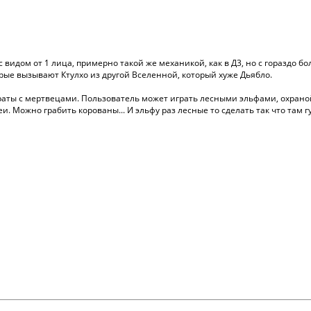
с видом от 1 лица, примерно такой же механикой, как в Д3, но с гораздо 
ые вызывают Ктулхо из другой Вселенной, который хуже Дьябло.
ираты с мертвецами. Пользователь может играть лесными эльфами, охраной
 Можно грабить корованы... И эльфу раз лесные то сделать так что там гус