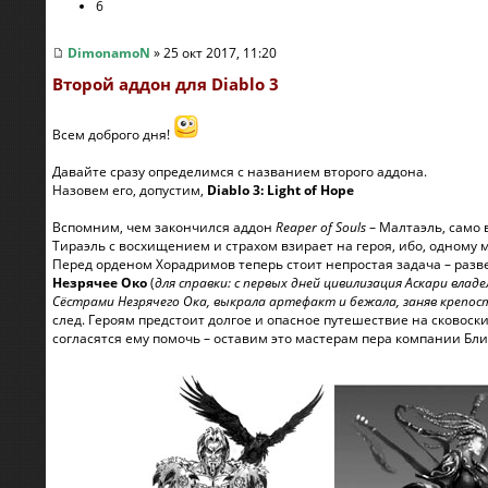
6
DimonamoN
» 25 окт 2017, 11:20
Второй аддон для Diablo 3
Всем доброго дня!
Давайте сразу определимся с названием второго аддона.
Назовем его, допустим,
Diablo 3: Light of Hope
Вспомним, чем закончился аддон
Reaper of Souls
– Малтаэль, само 
Тираэль с восхищением и страхом взирает на героя, ибо, одному 
Перед орденом Хорадримов теперь стоит непростая задача – разве
Незрячее Око
(
для справки: с первых дней цивилизация Аскари вла
Сёстрами Незрячего Ока, выкрала артефакт и бежала, заняв крепост
след. Героям предстоит долгое и опасное путешествие на сковоски
согласятся ему помочь – оставим это мастерам пера компании Б