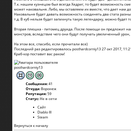
Т.к. нашим кузнецом был всегда Хедриг, то будет возможность сме
может наковальня. Либо, мы оставляем их вместе, что дает нам д
Наковальня будет давать возможность соединять два стата разных 
т.д. В куб нельзя будет запихнуть такую легендарку, можно будет т
Вторая плюшка - питомец друида. После помощи он предложит нам 
монстров, вследствие чего они будут получать увеличенный урон, и
На этом все, спасибо, если прочитали все)
Последний раз редактировалось
posthardcorniy13
27 окт 2017, 11:2
Краб-кор поставит вас раком!
posthardcorniy13
Сообщения:
41
Откуда:
Воронеж
Репутация:
59
Статус:
Не в сети
Сайт
Diablo III
Steam
Вернуться к началу