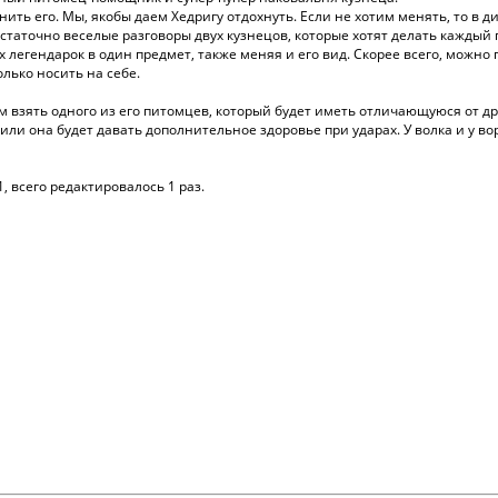
нить его. Мы, якобы даем Хедригу отдохнуть. Если не хотим менять, то в 
остаточно веселые разговоры двух кузнецов, которые хотят делать каждый 
легендарок в один предмет, также меняя и его вид. Скорее всего, можно пр
олько носить на себе.
взять одного из его питомцев, который будет иметь отличающуюся от дру
ли она будет давать дополнительное здоровье при ударах. У волка и у воро
1, всего редактировалось 1 раз.