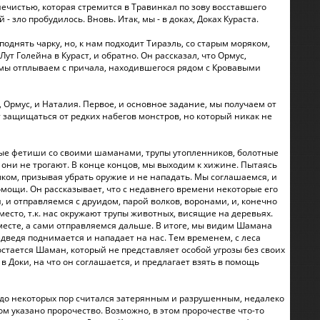
нечистью, которая стремится в Травинкал по зову восставшего
 зло пробудилось. Вновь. Итак, мы - в доках, Доках Кураста.
однять чарку, но, к нам подходит Тираэль, со старым моряком,
 Голейна в Кураст, и обратно. Он рассказал, что Ормус,
 и мы отплываем с причала, находившегося рядом с Кровавыми
, Ормус, и Наталия. Первое, и основное задание, мы получаем от
т защищаться от редких набегов монстров, но который никак не
дные фетиши со своими шаманами, трупы утопленников, болотные
с они не трогают. В конце концов, мы выходим к хижине. Пытаясь
ком, призывая убрать оружие и не нападать. Мы соглашаемся, и
 помощи. Он рассказывает, что с недавнего времени некоторые его
 и отправляемся с друидом, парой волков, воронами, и, конечно
есто, т.к. нас окружают трупы животных, висящие на деревьях.
 месте, а сами отправляемся дальше. В итоге, мы видим Шамана
ведя поднимается и нападает на нас. Тем временем, с леса
стается Шаман, который не представляет особой угрозы без своих
в Доки, на что он соглашается, и предлагает взять в помощь
й до некоторых пор считался затерянным и разрушенным, недалеко
ом указано пророчество. Возможно, в этом пророчестве что-то