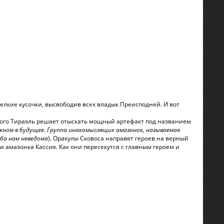
елкие кусочки, высвободив всех владык Преисподней. И вот
 этого Тираэль решает отыскать мощный артефакт под названием
 окном в будущее. Группа инакомыслящих амазонок, называемая
ьба нам неведома
). Оракулы Сковоса направят героев на верный
 и амазонка Кассия. Как они пересекутся с главным героем и