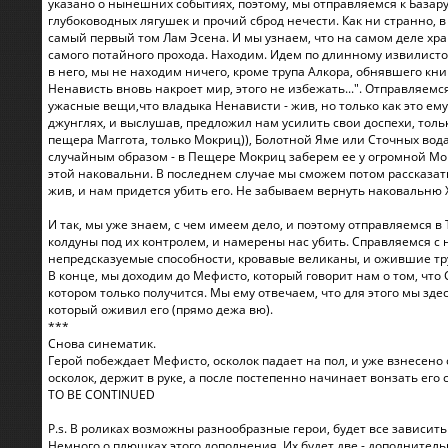
указано о нынешних событиях, поэтому, мы отправляемся к Базар
глубоководных лягушек и прочий сброд нечести. Как ни странно, в 
самый первый том Лам Эсена. И мы узнаем, что на самом деле храм
самого потайного прохода. Находим. Идем по длинному извилисто
в него, мы не находим ничего, кроме трупа Алкора, обнявшего книгу
Ненависть вновь накроет мир, этого не избежать...". Отправляемс
ужасные вещи,что владыка Ненависти - жив, но только как это ему
джунглях, и выслушав, предложил нам усилить свои доспехи, тол
пещера Маггота, только Мокриц)), Болотной Яме или Сточных водах
случайным образом - в Пещере Мокриц заберем ее у огромной Мокри
этой наковальни. В последнем случае мы сможем потом рассказат
жив, и нам придется убить его. Не забываем вернуть наковальню 
И так, мы уже знаем, с чем имеем дело, и поэтому отправляемся в
колдуны под их контролем, и намерены нас убить. Справляемся с
непредсказуемые способности, кровавые великаны, и ожившие тр
В конце, мы доходим до Мефисто, который говорит нам о том, что С
котором только получится. Мы ему отвечаем, что для этого мы здес
который оживил его (прямо дежа вю).
***
Снова синематик.
Герой побеждает Мефисто, осколок падает на пол, и уже взнесено 
осколок, держит в руке, а после постепенно начинает вонзать его 
TO BE CONTINUED
P.s. В роликах возможны разнообразные герои, будет все зависить о
Немного о плюшках этого дополнения. Их будет две - дополнител