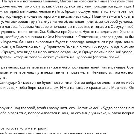
у. На пути мы встречаем Колючек, Магов Тайного святилища (при убийстве
джунглях нет иного пути, как к Базару, поэтому нам приходится идти туда. 
, который мы ищем, нельзя найти, бродя по джунглям, а только через пота
му коридору, в конце которого мы видим лестницу. Поднимаемся в Скрытые
. Активировав труп (тыкнув на него), выпадает книга, из которой узнаем, ч
я в лагерь. Говорим Ашеаре о печальных новостях, и топаем к Ормусу, чтоб
 удалось - не понятно. Хм. Забыли про Хратли. Нужно наведать его. Хратли
ько, необходимо сначала найти Наковальню Сплетения, которая должна бы
 Кураста. Данная наковальня будет и вправду находиться в рандомном мест
цы, в Болотной яме - у Ядовитого Змея, а в сточных водах - у одно из чл
ь Ормусу, что видели непонятное создание, и Ормус почти с полной увер
Хратли, который теперь может усилить нашу броню (об этом позже).
 Травинкал, где теперь все так же много последователей, как и раньше. С
 ними, и теперь наш путь лежит вниз, в подземелья Ненависти. Там нас 
упы.
анктуарий - место, где будет постоянная битва добра со злом, и ее не изб
ь и есть, чтобы бороться со злом. И мы начинаем сражаться с Мефисто. Он
оружие над головой, чтобы разрушить его. Но тут камень будто влезает в
себе в запястье, поворачивается к нам, на его лице ухмылка, и глаза покры
т того, за кого мы играли.
ьный питомец-помощник и супер-пупер наковальня кузнеца.