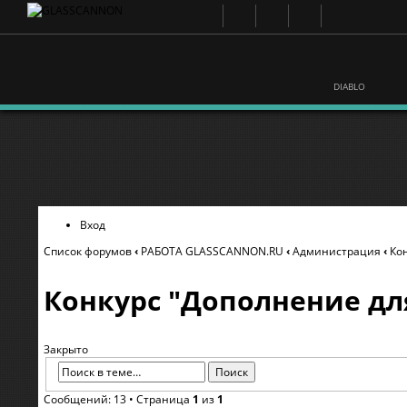
DIABLO
Вход
Список форумов
‹
РАБОТА GLASSCANNON.RU
‹
Администрация
‹
Ко
Конкурс "Дополнение для 
Закрыто
Сообщений: 13 • Страница
1
из
1