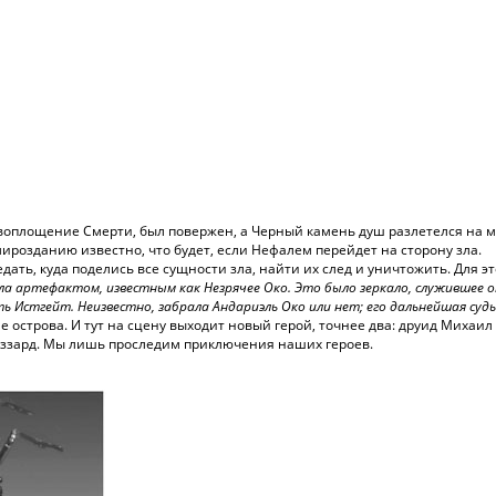
воплощение Смерти, был повержен, а Черный камень душ разлетелся на м
мирозданию известно, что будет, если Нефалем перейдет на сторону зла.
дать, куда поделись все сущности зла, найти их след и уничтожить. Для
дела артефактом, известным как Незрячее Око. Это было зеркало, служившее
ь Истгейт. Неизвестно, забрала Андариэль Око или нет; его дальнейшая суд
е острова. И тут на сцену выходит новый герой, точнее два: друид Михаил
лиззард. Мы лишь проследим приключения наших героев.