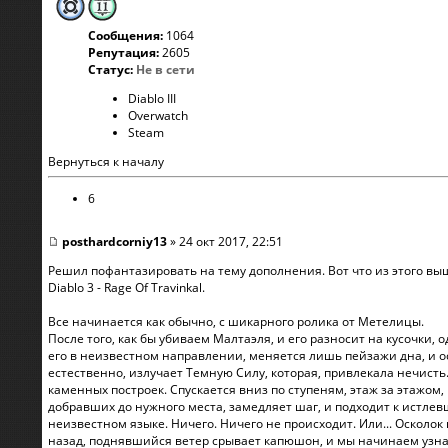
Сообщения:
1064
Репутация:
2605
Статус:
Не в сети
Diablo III
Overwatch
Steam
Вернуться к началу
6
posthardcorniy13
» 24 окт 2017, 22:51
Решил пофантазировать на тему дополнения. Вот что из этого вышл
Diablo 3 - Rage Of Travinkal.
Все начинается как обычно, с шикарного ролика от Метелицы.
После того, как бы убиваем Малтаэля, и его разносит на кусочки, о
его в неизвестном направлении, меняется лишь пейзажи дна, и ос
естественно, излучает Темную Силу, которая, привлекала нечисть.
каменных построек. Спускается вниз по ступеням, этаж за этажом
добравших до нужного места, замедляет шаг, и подходит к истле
неизвестном языке. Ничего. Ничего не происходит. Или... Осколо
назад, поднявшийся ветер срывает капюшон, и мы начинаем узнав