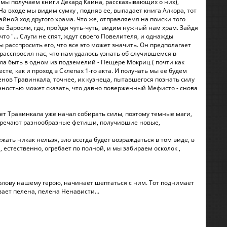
 мы получаем книги Декард Каина, рассказывающих о них),
На входе мы видим сумку , подняв ее, выпадает книга Алкора, тот
йной ход другого храма. Что же, отправляемя на поиски того
 Заросли, где, пройдя чуть-чуть, видим нужный нам храм. Зайдя
то "... Слуги не спят, ждут своего Повелителя, и однажды
ы расспросить его, что все это может значить. Он предполагает
 расспросил нас, что нам удалось узнать об случившемся в
ла быть в одном из подземелий - Пещере Мокриц ( почти как
е, как и проход в Склепах 1-го акта. И получать мы ее будем
енов Травинкала, точнее, их кузнеца, пытавшегося познать силу
енностью может сказать, что давно поверженный Мефисто - снова
овет Травинкала уже начал собирать силы, поэтому темные маги,
встречают разнообразные фетиши, получившие новые,
ежать никак нельзя, зло всегда будет возраждаться в том виде, в
, естественно, огребает по полной, и мы забираем осколок ,
 голову нашему герою, начинает шептаться с ним. Тот поднимает
вает пелена, пелена Ненависти...