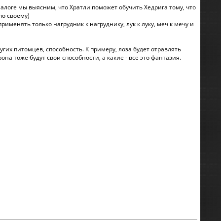
диалоге мы выясним, что Хратли поможет обучить Хедрига тому, что
по своему)
именять только нагрудник к нагруднику, лук к луку, меч к мечу и
гих питомцев, способность. К примеру, лоза будет отравлять
на тоже будут свои способности, а какие - все это фантазия.