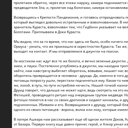
пролетаем обратно, через все этажи наружу, камера поднимается 
предводителя Зла, и, пролетая над болотами, камера останавливает
Возвращаясь к Крепости Пандемония, и готовясь отпраздновать по
который выглядел довольно истрепанным и взволнованным. В нем м
хранитель Кураста, взволнован тем, что Гидбинн указывает на ве
Болотами. Приплываем в Доки Кураста.
Мы видим, что за то время, что нас здесь не было, особо ничего 
Ормуса - узнать, что же произошло в окрестностях Кураста. Так 
выходит на контакт. И мы отправляемся в джунгли на поиски.
За мостиком нас ждут все те же болота, и вечно зеленые джунгл
змеи, и пауки. Постепенно углубляясь в джунгли, мы находим троп
зайти, нам навстречу выбегает оборотень, взвывая, лишает нас 
оборотень привращается в человека - друида. Да, именно в того др
питомцы попросту ушли, перестали подчиняться ему. Какая-то нев
же, лозой, в путь, по пути истребляя нечисть. Нашей точкой наз
Друид говорит, что дальше не может идти, ведь смотреть на это 
Фетишей, проводящего ритуал над очередным трупом медведя. Нач
фетиши плюются в нас со своих дротиков и кидают кинжалы, и др
подчиненных. Убиваем и его. Возвращаемся к друиду, который благ
одного из своих питомцев - ворона, волка или лозу, которые имеют
В лагере Ашеара нам рассказывает еще об одном жителе Доков, А
от Базара. Первую книгу еще давно принес герой, и Алкор узнал и