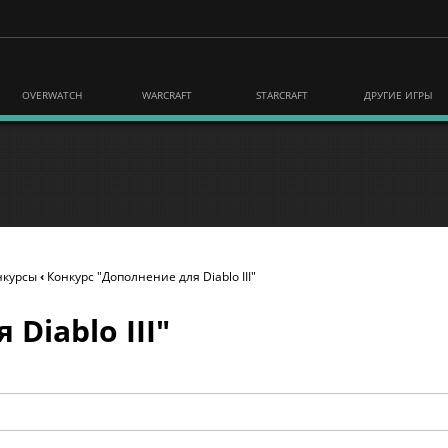
OVERWATCH
WARCRAFT
STARCRAFT
ДРУГИЕ ИГРЫ
нкурсы
‹
Конкурс "Дополнение для Diablo III"
Diablo III"