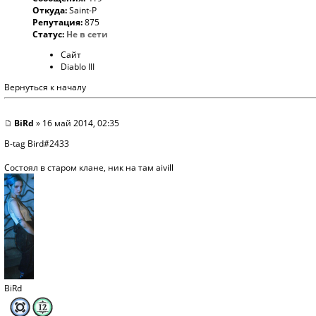
Откуда:
Saint-P
Репутация:
875
Статус:
Не в сети
Сайт
Diablo III
Вернуться к началу
BiRd
» 16 май 2014, 02:35
B-tag Bird#2433
Состоял в старом клане, ник на там aivill
BiRd