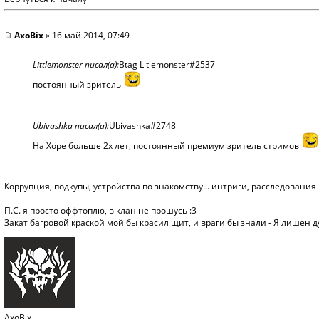
AxoBix
» 16 май 2014, 07:49
Littlemonster писал(а):
Btag Litlemonster#2537
постоянный зритель
Ubivashka писал(а):
Ubivashka#2748
На Хоре больше 2х лет, постоянный премиум зритель стримов
Коррупция, подкупы, устройства по знакомству... интриги, расследования
П.С. я просто оффтоплю, в клан не прошусь :3
Закат багровой краской мой бы красил щит, и враги бы знали - Я лишен 
AxoBix