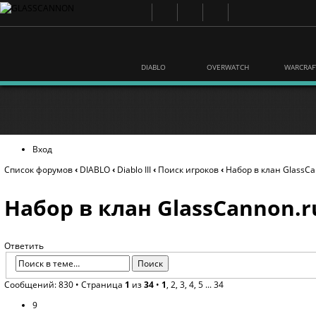
DIABLO
OVERWATCH
WARCRAF
Вход
Список форумов
‹
DIABLO
‹
Diablo III
‹
Поиск игроков
‹
Набор в клан GlassCa
Набор в клан GlassCannon.r
Ответить
Сообщений: 830 •
Страница
1
из
34
•
1
,
2
,
3
,
4
,
5
...
34
9