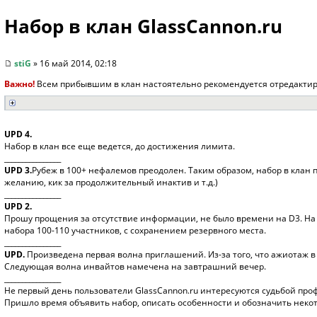
Набор в клан GlassCannon.ru
stiG
» 16 май 2014, 02:18
Важно!
Всем прибывшим в клан настоятельно рекомендуется отредактир
UPD 4.
Набор в клан все еще ведется, до достижения лимита.
________________
UPD 3.
Рубеж в 100+ нефалемов преодолен. Таким образом, набор в клан
желанию, кик за продолжительный инактив и т.д.)
________________
UPD 2.
Прошу прощения за отсутствие информации, не было времени на D3. На 
набора 100-110 участников, с сохранением резервного места.
________________
UPD.
Произведена первая волна приглашений. Из-за того, что ажиотаж в э
Следующая волна инвайтов намечена на завтрашний вечер.
________________
Не первый день пользователи GlassCannon.ru интересуются судьбой проф
Пришло время объявить набор, описать особенности и обозначить неко