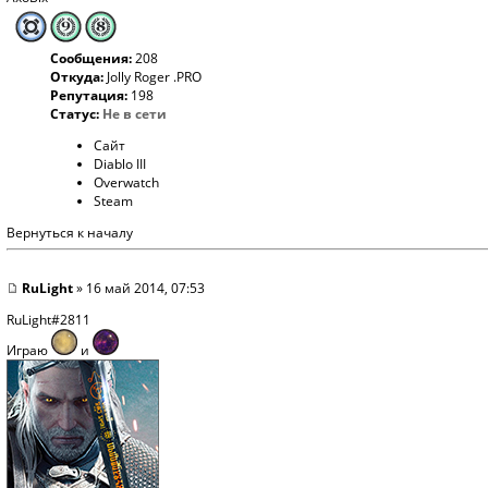
Сообщения:
208
Откуда:
Jolly Roger .PRO
Репутация:
198
Статус:
Не в сети
Сайт
Diablo III
Overwatch
Steam
Вернуться к началу
RuLight
» 16 май 2014, 07:53
RuLight#2811
Играю
и