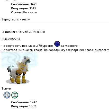
Сообщения:
3471
Репутация:
3613
Статус:
Не в сети
Вернуться к началу
Bunker
» 16 май 2014, 03:10
Bunker#2724
на софте есть все классы 70 уровня,
за главного.
не состоял ни в каком клане, на ХорадрикРу с января 2012 года, пыталс
Bunker
Сообщения:
1242
Репутация:
1062