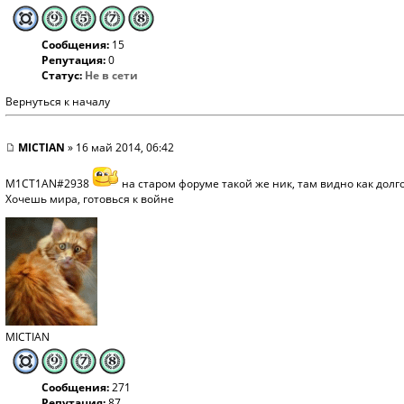
Сообщения:
15
Репутация:
0
Статус:
Не в сети
Вернуться к началу
MICTIAN
» 16 май 2014, 06:42
M1CT1AN#2938
на старом форуме такой же ник, там видно как долго
Хочешь мира, готовься к войне
MICTIAN
Сообщения:
271
Репутация:
87