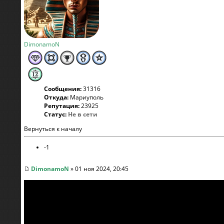
DimonamoN
Сообщения:
31316
Откуда:
Мариуполь
Репутация:
23925
Статус:
Не в сети
Вернуться к началу
-1
DimonamoN
» 01 ноя 2024, 20:45