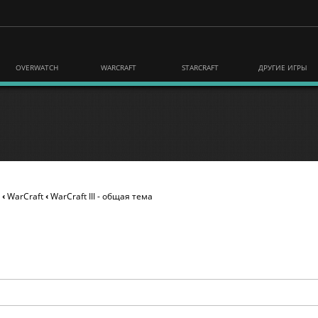
OVERWATCH
WARCRAFT
STARCRAFT
ДРУГИЕ ИГРЫ
‹
WarСraft
‹
WarCraft III - общая тема