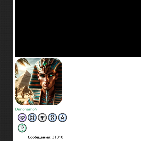
DimonamoN
Сообщения:
31316