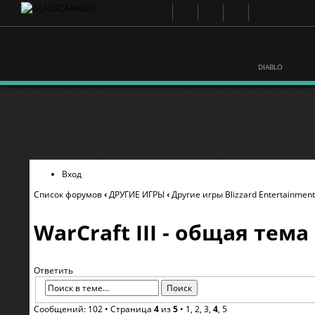
DIABLO
Вход
Список форумов
‹
ДРУГИЕ ИГРЫ
‹
Другие игры Blizzard Entertainment
WarCraft III - общая тема
Ответить
Сообщений: 102 •
Страница
4
из
5
•
1
,
2
,
3
,
4
,
5