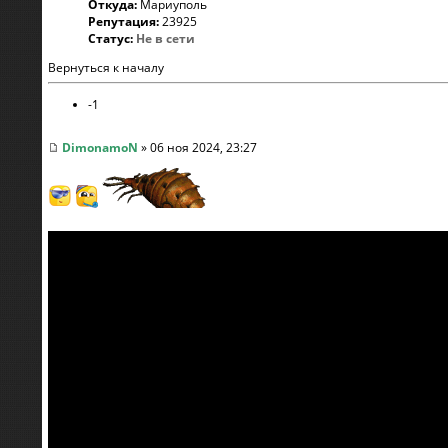
Откуда:
Мариуполь
Репутация:
23925
Статус:
Не в сети
Вернуться к началу
-1
DimonamoN
» 06 ноя 2024, 23:27