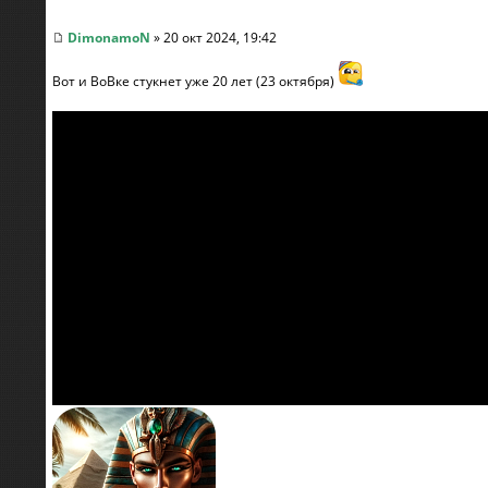
DimonamoN
» 20 окт 2024, 19:42
Вот и ВоВке стукнет уже 20 лет (23 октября)