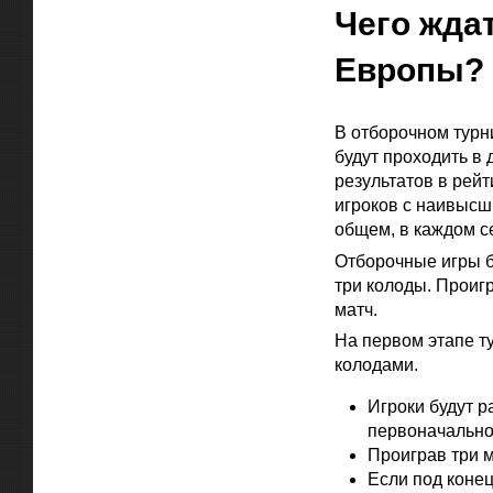
Чего жда
Европы?
В отборочном турн
будут проходить в 
результатов в рейт
игроков с наивысш
общем, в каждом се
Отборочные игры б
три колоды. Проигр
матч.
На первом этапе т
колодами.
Игроки будут р
первоначально
Проиграв три м
Если под конец