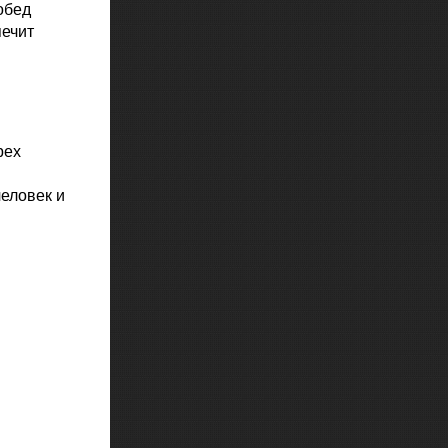
обед
печит
рех
человек и