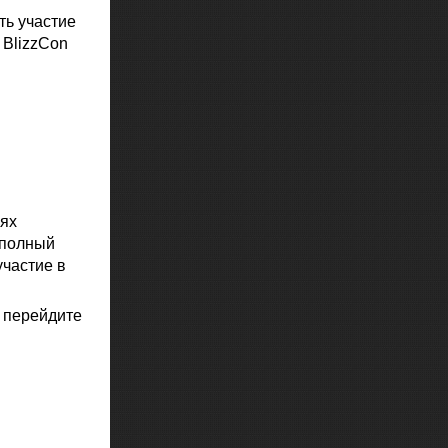
ть участие
 BlizzCon
иях
 полный
участие в
 перейдите