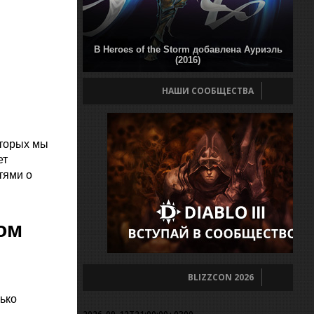
В Heroes of the Storm добавлена Ауриэль
(2016)
НАШИ СООБЩЕСТВА
оторых мы
ет
тями о
ом
BLIZZCON 2026
ько