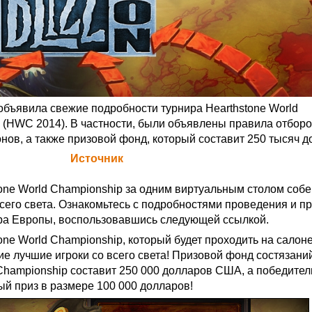
 объявила свежие подробности турнира Hearthstone World
 (HWC 2014). В частности, были объявлены правила отбор
нов, а также призовой фонд, который составит 250 тысяч д
а Blizzard (
Источник
)
tone World Championship за одним виртуальным столом собе
всего света. Ознакомьтесь с подробностями проведения и 
ира Европы, воспользовавшись следующей
ссылкой
.
one World Championship, который будет проходить на салоне
ие лучшие игроки со всего света! Призовой фонд состязани
 Championship составит 250 000 долларов США, а победите
ый приз в размере 100 000 долларов!