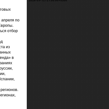
2026-09-12T21:00:00+0300
нговых
 апреля по
Европы.
ться отбор
од
та из
занных
генда» в
язаниях
руссии,
ии,
Испании,
 регионов.
регионах,