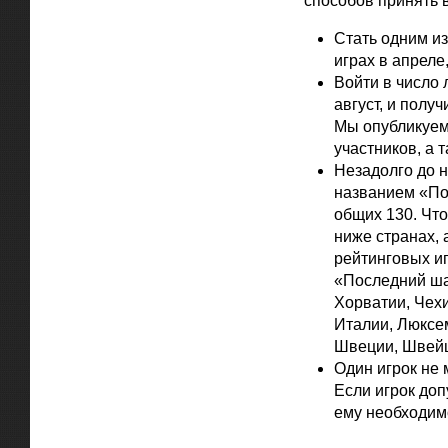
способов принять в
Стать одним из
играх в апреле,
Войти в число 
август, и полу
Мы опубликуем 
участников, а 
Незадолго до 
названием «По
общих 130. Что
ниже странах, 
рейтинговых иг
«Последний шан
Хорватии, Чехи
Италии, Люксе
Швеции, Швейц
Один игрок не 
Если игрок доп
ему необходим