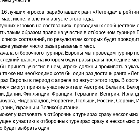
 нем участие:
 16 лучших игроков, заработавших ранг «Легенда» в рейти
 мае, июне, июле или августе этого года.
лучших игроков на состязаниях, проводимых сообществом с
чить таким образом право на участие в отборочном турнире 
список состязаний, по результатам которых будет проводи
также укажем число разыгрываемых мест.
начала отборочного турнира Европы мы проведем турнир п
следний шанс», на котором будут разыграны последние мес
бы принять участие в нем, игроки должны проживать в ука
а также им необходимо хотя бы один раз достичь ранга «Ле
рах Европы в период с апреля по август этого года. В сост
с» смогут принять участие жители Австрии, Бельгии, Бело
и, Дании, Финляндии, Франции, Германии, Венгрии, Ирланд
мбурга, Нидерландов, Норвегии, Польши, России, Сербии, 
арии, Украины и Великобритании.
может участвовать в отборочных турнирах сразу нескольких
ущен к участию в отборочных турнирах сразу в нескольких 
о будет выбрать один.