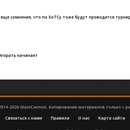
то еще сомнения, что по ХоТСу тоже будут проводится турни
ригорать начинает
2014-2026 GlassCannon. Копирование материалов только с 
Связаться с нами
Правила
О нас
Карта сайта