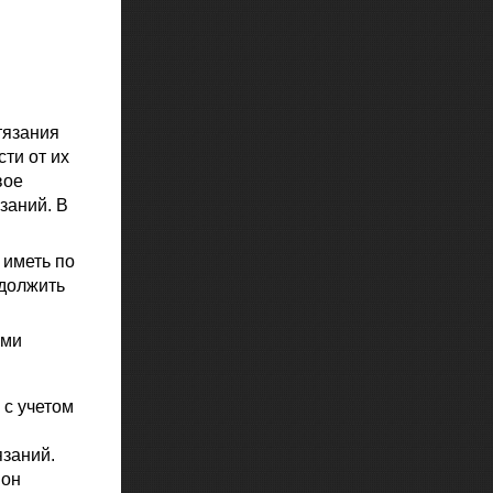
тязания
сти от их
вое
заний. В
 иметь по
одолжить
ыми
 с учетом
язаний.
 он