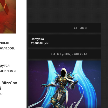
СТРИМЫ
Загрузка
очных
трансляций...
олларов.
В ЭТОТ ДЕНЬ, 9 АВГУСТА
рутся
правилами
 BlizzCon
й
лю