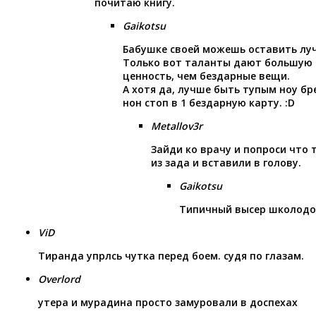
почитаю книгу.
Gaikotsu
Бабушке своей можешь оставить луч
Только вот таланты дают большую 
ценность, чем бездарные вещи.
А хотя да, лучше быть тупым ноу б
нон стоп в 1 бездарную карту. :D
Metallov3r
Зайди ко врачу и попроси что
из зада и вставили в голову.
Gaikotsu
Типичный высер школодо
ViD
Тиранда упрлсь чутка перед боем. судя по глазам.
Overlord
утера и мурадина просто замуровали в доспехах