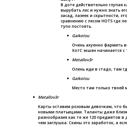
В доте действительно глупая 
вырубать лес и нужно знать ег
засад, лазеек и скрытности, эт
сравнению с лесом HOTS где л
тупо постоять.
Gaikotsu
Очень ахуенно фармить вс
ХотС экшен начинается с 
Metallov3r
Олень иди в стадо, там гд
Gaikotsu
Место там только твоей 
Metallov3r
Карты оставим розовым девочкам, что бы
новыми платьицами. Таланты даже близк
разнообразия как те же 120 предметов в д
чем заглушка. Скины это заработок, а если