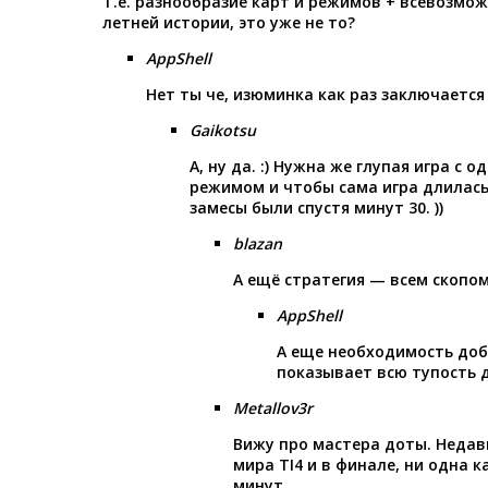
Т.е. разнообразие карт и режимов + всевозмо
летней истории, это уже не то?
AppShell
Нет ты че, изюминка как раз заключается
Gaikotsu
А, ну да. :) Нужна же глупая игра с 
режимом и чтобы сама игра длилась 
замесы были спустя минут 30. ))
blazan
А ещё стратегия — всем скопом
AppShell
А еще необходимость доб
показывает всю тупость 
Metallov3r
Вижу про мастера доты. Неда
мира TI4 и в финале, ни одна 
минут.