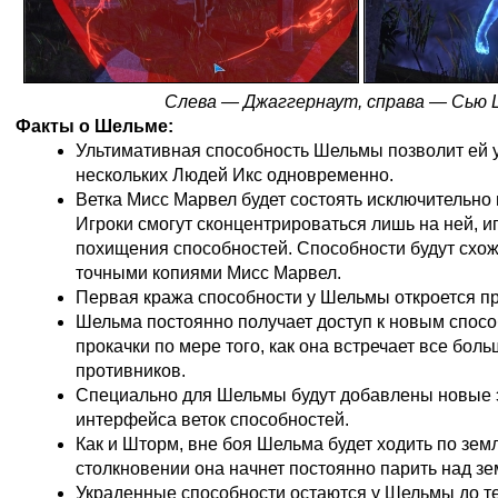
Слева — Джаггернаут, справа — Сью
Факты о Шельме:
Ультимативная способность Шельмы позволит ей 
нескольких Людей Икс одновременно.
Ветка Мисс Марвел будет состоять исключительно 
Игроки смогут сконцентрироваться лишь на ней, и
похищения способностей. Способности будут схож
точными копиями Мисс Марвел.
Первая кража способности у Шельмы откроется пр
Шельма постоянно получает доступ к новым спосо
прокачки по мере того, как она встречает все бол
противников.
Специально для Шельмы будут добавлены новые
интерфейса веток способностей.
Как и Шторм, вне боя Шельма будет ходить по зем
столкновении она начнет постоянно парить над зе
Украденные способности остаются у Шельмы до тех