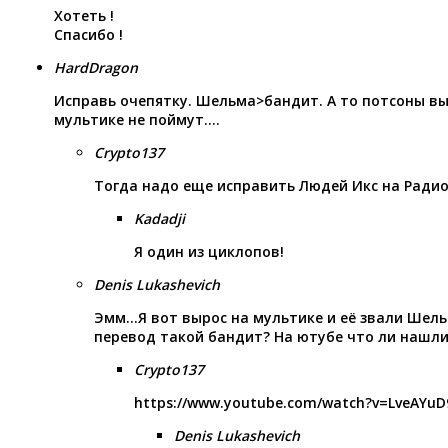
Хотеть !
Спасибо !
HardDragon
Исправь очепятку. Шельма>бандит. А то потсоны вы
мультике не поймут….
Crypto137
Тогда надо еще исправить Людей Икс на Ради
Kadadji
Я один из циклопов!
Denis Lukashevich
Эмм…Я вот вырос на мультике и её звали Шельм
перевод такой бандит? На ютубе что ли нашли
Crypto137
https://www.youtube.com/watch?v=LveAYuD
Denis Lukashevich