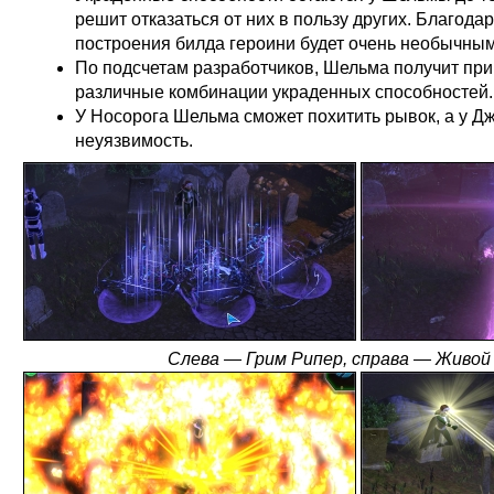
решит отказаться от них в пользу других. Благода
построения билда героини будет очень необычным
По подсчетам разработчиков, Шельма получит пр
различные комбинации украденных способностей.
У Носорога Шельма сможет похитить рывок, а у Д
неуязвимость.
Слева — Грим Рипер, справа — Живой 