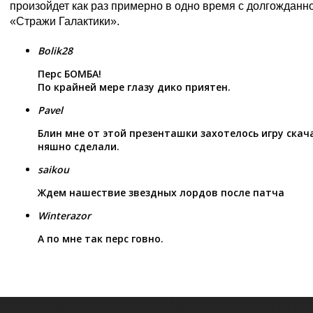
произойдет как раз примерно в одно время с долгождан
«Стражи Галактики».
Bolik28
Перс БОМБА!
По крайней мере глазу дико приятен.
Pavel
Блин мне от этой презенташки захотелось игру скач
няшно сделали.
saikou
Ждем нашествие звездных лордов после патча
Winterazor
А по мне так перс говно.