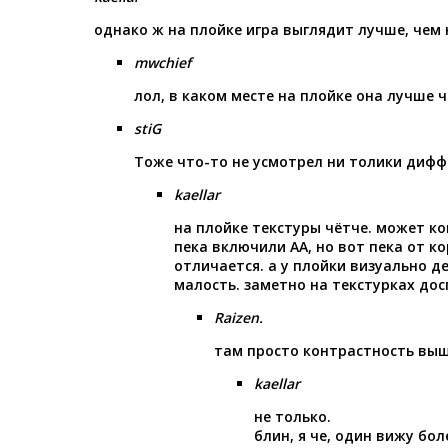
однако ж на плойке игра выглядит лучше, чем н
mwchief
лол, в каком месте на плойке она лучше ч
stiG
Тоже что-то не усмотрел ни толики дифф
kaellar
на плойке текстуры чётче. может ко
пека включили АА, но вот пека от к
отличается. а у плойки визуально 
малость. заметно на текстурках дос
Raizen.
там просто контрастность вы
kaellar
не только.
блин, я че, один вижу бо