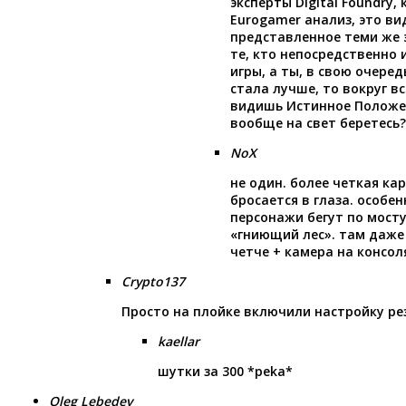
эксперты Digital Foundry,
Eurogamer анализ, это ви
представленное теми же 
те, кто непосредственно 
игры, а ты, в свою очере
стала лучше, то вокруг в
видишь Истинное Положен
вообще на свет беретесь?
NoX
не один. более четкая ка
бросается в глаза. особе
персонажи бегут по мост
«гниющий лес». там даже
четче + камера на консол
Crypto137
Просто на плойке включили настройку рез
kaellar
шутки за 300 *peka*
Oleg Lebedev