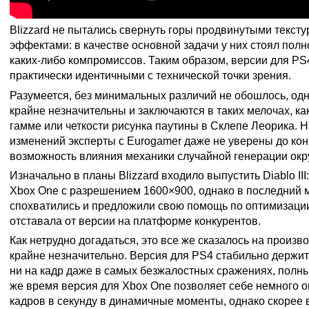
Blizzard не пытались свернуть горы продвинутыми тексту
эффектами: в качестве основной задачи у них стоял пол
каких-либо компромиссов. Таким образом, версии для P
практически идентичными с технической точки зрения.
Разумеется, без минимальных различий не обошлось, одн
крайне незначительны и заключаются в таких мелочах, ка
гамме или четкости рисунка паутины в Склепе Леорика. Н
изменений эксперты с Eurogamer даже не уверены до кон
возможность влияния механики случайной генерации окр
Изначально в планы Blizzard входило выпустить Diablo III: 
Xbox One с разрешением 1600×900, однако в последний м
спохватились и предложили свою помощь по оптимизации
отставала от версии на платформе конкурентов.
Как нетрудно догадаться, это все же сказалось на произв
крайне незначительно. Версия для PS4 стабильно держи
ни на кадр даже в самых безжалостных сражениях, полн
же время версия для Xbox One позволяет себе немного о
кадров в секунду в динамичные моменты, однако скорее в