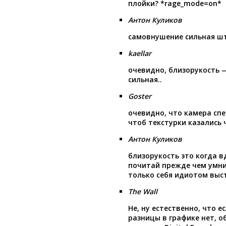
плойки? *rage_mode=on*
Антон Куликов
самовнушение сильная ш
kaellar
очевидно, близорукость 
сильная..
Goster
очевидно, что камера сп
чтоб текстурки казались 
Антон Куликов
близорукость это когда в
почитай прежде чем умни
только себя идиотом вы
The Wall
Не, ну естественно, что е
разницы в графике нет, о