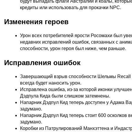
будут выпадать флаги Австралии и коалы, которы
кредиты или использовать для прокачки NPC.
Изменения героев
Урон всех потребителей ярости Росомахи был увели
недавних исправлений ошибок, связанных с анима
способности, урон героя был ниже, чем раньше.
Исправления ошибок
Завершающий взрыв способности Шельмы Recall 
всегда будет наносить урон.
Исправлена ошибка, из-за которой иконки улучше
Дэдпула Кида были слишком затемнены.
Напарник Дэдпул Кид теперь доступен у Адама Вар
задумано.
Напарник Дэдпул Кид теперь стоит 600 осколков ве
задумано.
Коробки из Патрулирований Манхэттена и Индастр