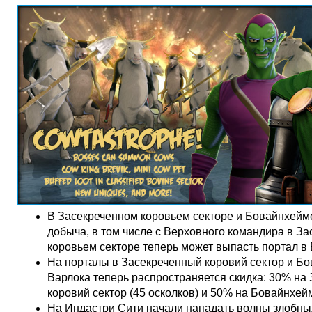
В Засекреченном коровьем секторе и Бовайнхейм
добыча, в том числе с Верховного командира в З
коровьем секторе теперь может выпасть портал в
На порталы в Засекреченный коровий сектор и Б
Варлока теперь распространяется скидка: 30% на
коровий сектор (45 осколков) и 50% на Бовайнхейм
На Индастри Сити начали нападать волны злобны