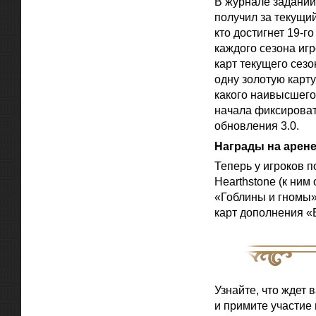
В журнале заданий
получил за текущи
кто достигнет 19-г
каждого сезона иг
карт текущего сезо
одну золотую карту
какого наивысшего 
начала фиксироват
обновления 3.0.
Награды на арен
Теперь у игроков п
Hearthstone (к ним
«Гоблины и гномы»
карт дополнения «
Узнайте, что ждет 
и примите участие