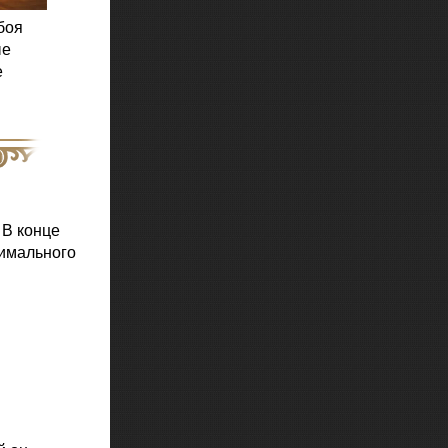
боя
ые
е
 В конце
симального