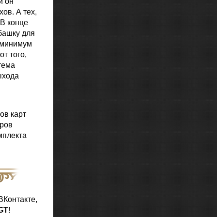
й он
ов. А тех,
 В конце
башку для
к минимум
т того,
тема
ыхода
ов карт
оров
мплекта
ВКонтакте
,
GT
!