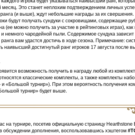
 каждого игрока будет указываться наивысший ранг, которы
й месяц. Это станет неплохим подтверждением личных успех
о ранга (и выше), ждут небольшие награды за их свершения.
роки будут получать сундуки с сокровищами, содержащие ру
на (ее можно получить за участие в рейтинговых играх), ка
 и немного чародейной пыли. Содержимое сундука зависит о
ранга вам удастся достичь в ходе сезона. Примечание: сис
ь наивысший достигнутый ранг игроков 17 августа после в
е
оявится возможность получить в награду любой из комплект
 относятся классические комплекты, а также комплекты наб
 и «Большой турнир»). При этом вероятность получения ко
Большой турнир» будет выше.
вас на турнире, посетив
официальную страницу Hearthstone 
 в обсуждении дополнения, воспользовавшись хэштегом
#T