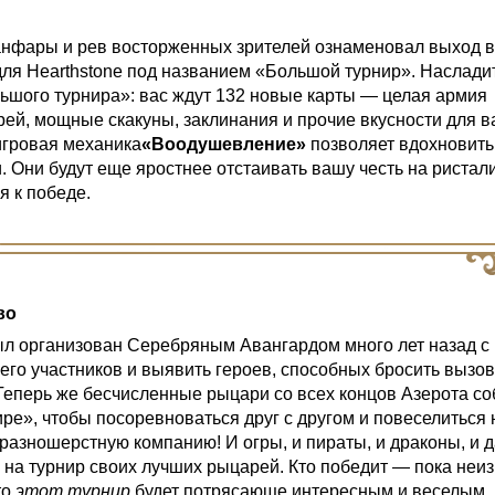
нфары и рев восторженных зрителей ознаменовал выход в
для Hearthstone под названием «Большой турнир». Наслади
шого турнира»: вас ждут 132 новые карты — целая армия
ей, мощные скакуны, заклинания и прочие вкусности для 
игровая механика
«Воодушевление»
позволяет вдохновить
. Они будут еще яростнее отстаивать вашу честь на ристал
я к победе.
во
л организован Серебряным Авангардом много лет назад с
 его участников и выявить героев, способных бросить вызо
Теперь же бесчисленные рыцари со всех концов Азерота с
е», чтобы посоревноваться друг с другом и повеселиться н
 разношерстную компанию! И огры, и пираты, и драконы, и 
 на турнир своих лучших рыцарей. Кто победит — пока неиз
то
этот турнир
будет потрясающе интересным и веселым.