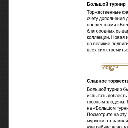
Большой турнир
Торжественные фа
счету дополнения 
новшествами «Боль
благородных рыцар
коллекции. Новая 
на великие подвиги
всех сил стремитьс
Славное торжест
Большой турнир бы
испытать доблесть
грозным злодеям. 
на «Большом турнир
Посмотрите на эту
мурлоки отправили
уже сейчас ясно, ч