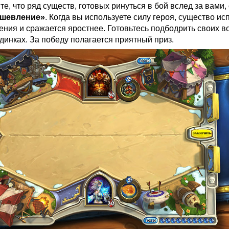
е, что ряд существ, готовых ринуться в бой вслед за вами,
шевление»
. Когда вы используете силу героя, существо и
ния и сражается яростнее. Готовьтесь подбодрить своих в
динках. За победу полагается приятный приз.