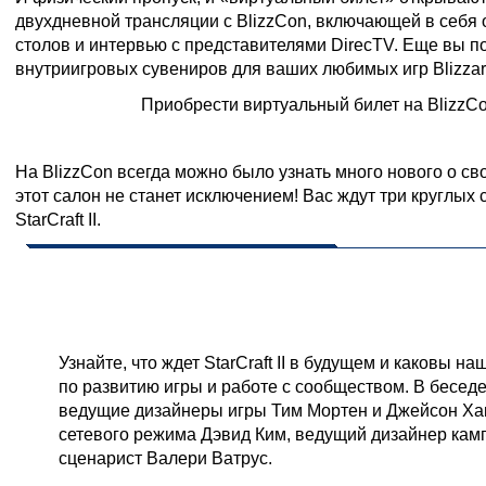
двухдневной трансляции с BlizzCon, включающей в себя 
столов и интервью с представителями DirecTV. Еще вы п
внутриигровых сувениров для ваших любимых игр Blizzar
Приобрести виртуальный билет на BlizzC
Круглые столы по StarCraft II
На BlizzCon всегда можно было узнать много нового о св
этот салон не станет исключением! Вас ждут три круглых
StarCraft II.
Пятница, 6 ноября
Будущее StarCraft II
Узнайте, что ждет StarCraft II в будущем и каковы 
по развитию игры и работе с сообществом. В беседе
ведущие дизайнеры игры Тим Мортен и Джейсон Ха
сетевого режима Дэвид Ким, ведущий дизайнер кам
сценарист Валери Ватрус.