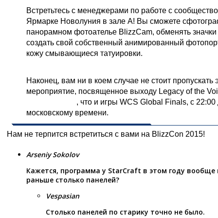
Встретьтесь с менеджерами по работе с сообществом
Ярмарке Новолуния в зале A
! Вы сможете сфотогра
панорамном фотоателье BlizzCam, обменять значки 
создать свой собственный анимированный фотопорт
кожу смывающиеся татуировки.
Чествование Legacy of the Void
Наконец, вам ни в коем случае не стоит пропускать
мероприятие, посвященное выходу Legacy of the Vo
той же арене
, что и игры WCS Global Finals, с 22:00
московскому времени.
Нам не терпится встретиться с вами на BlizzCon 2015!
Arseniy Sokolov
Кажется, программа у StarCraft в этом году вообще
раньше столько панелей?
Vespasian
Столько панелей по старику точно не было.