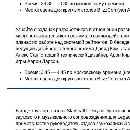
Время: 23:30 — 0:30 по московскому времени.
Место: сцена для круглых столов BlizzCon (зал A
StarCraft II Состязания в многопользовательск
Узнайте о задачах разработчиков в отношении разв
многопользовательского режима, о взаимодействии
планах по работе над системой рейтингов. В беседе
ведущий дизайнер сетевого режима Дэвид Ким, ста
Алекс Сан, старший технический дизайнер Арон Кир
игры Аарон Ларсон.
Время: 3:45 — 4:45 по московскому времени (ноч
Место: сцена для круглых столов BlizzCon (зал A
Суббота, 7 ноября
StarCraft II: Звуки Пустоты
В ходе круглого стола «StarCraft II: Звуки Пустоты» 
звукового и музыкального сопровождения для Legacy 
примет участие руководитель отдела звукозаписи Эва
старшие звукорежиссеры Эд Черрато и Лоуренс Пико