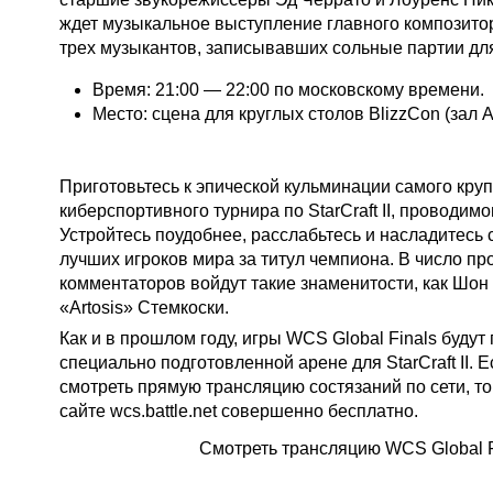
ждет музыкальное выступление главного композито
трех музыкантов, записывавших сольные партии для
Время: 21:00 — 22:00 по московскому времени.
Место: сцена для круглых столов BlizzCon (зал A
WCS 2015 Global Finals
Приготовьтесь к эпической кульминации самого кру
киберспортивного турнира по StarCraft II, проводимог
Устройтесь поудобнее, расслабьтесь и насладитесь
лучших игроков мира за титул чемпиона. В число
пр
комментаторов
войдут такие знаменитости, как Шон 
«Artosis» Стемкоски.
Как и в прошлом году, игры WCS Global Finals будут
специально подготовленной арене для StarCraft II
. 
смотреть прямую трансляцию состязаний по сети, то
сайте wcs.battle.net совершенно бесплатно.
Смотреть трансляцию WCS Global F
Уголок сообщества StarCraft II