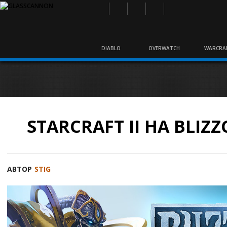
DIABLO
OVERWATCH
WARCRA
STARCRAFT II НА BLIZZ
АВТОР
STIG