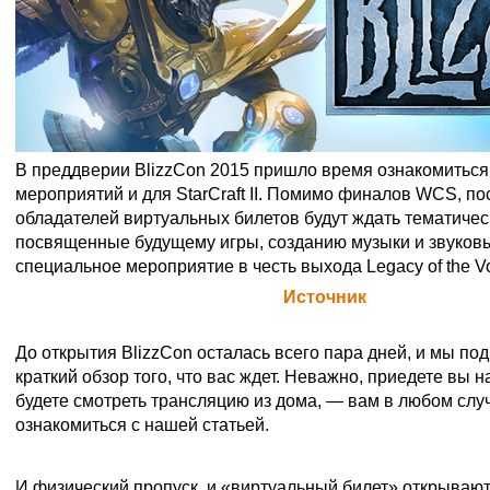
В преддверии BlizzCon 2015 пришло время ознакомиться
мероприятий и для StarCraft II. Помимо финалов WCS, по
обладателей виртуальных билетов будут ждать тематичес
посвященные будущему игры, созданию музыки и звуковы
специальное мероприятие в честь выхода Legacy of the V
Официальная цитата Blizzard (
Источник
)
Мероприятия, посвященные StarCraft, на BlizzCon 201
До открытия BlizzCon осталась всего пара дней, и мы по
краткий обзор того, что вас ждет. Неважно, приедете вы н
будете смотреть трансляцию из дома, — вам в любом слу
ознакомиться с нашей статьей.
Смотрите прямую трансляцию с BlizzCon по сети!
И физический пропуск, и «виртуальный билет» открывают