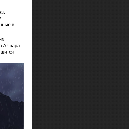
аг,
у
енные в
из
ва Азшара.
ешится