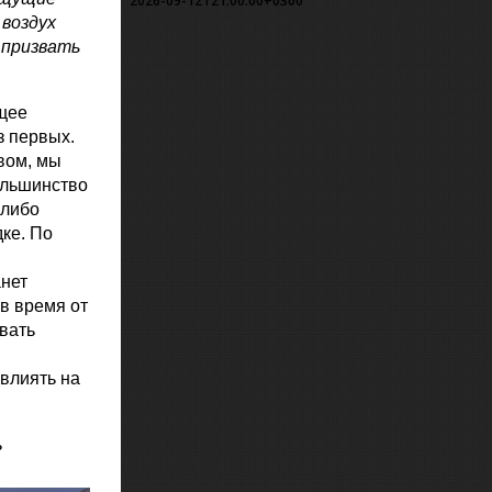
2026-09-12T21:00:00+0300
 воздух
 призвать
щее
з первых.
вом, мы
ольшинство
 либо
ке. По
анет
в время от
вать
влиять на
ь