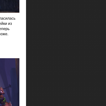
ласилась
ейки из
еперь
поже.