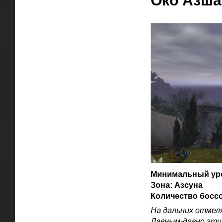
Око Азш
Минимальный уро
Зона: Азсуна
Количество боссо
На дальних отмеля
Давным-давно эти