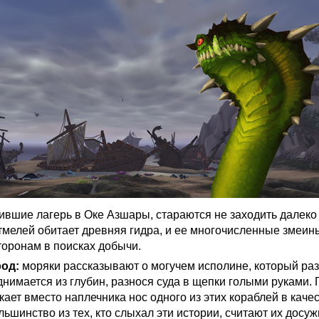
ившие лагерь в Оке Азшары, стараются не заходить далеко 
мелей обитает древняя гидра, и ее многочисленные змеин
торонам в поисках добычи.
од:
моряки рассказывают о могучем исполине, который раз
днимается из глубин, разнося суда в щепки голыми руками. 
скает вместо наплечника нос одного из этих кораблей в каче
ьшинство из тех, кто слыхал эти истории, считают их досу