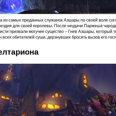
а из самых преданных служанок Азшары по своей воле сог
мездия для своей королевы. После неудачи Паржеша чарод
исти призвали могучее существо – Гнев Азшары, который т
н всех обитателей суши, дерзнувших бросить вызов его гос
елтариона