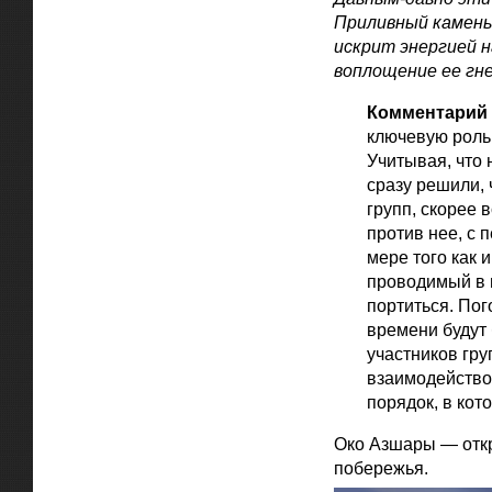
Приливный камень 
искрит энергией 
воплощение ее гне
Комментарий 
ключевую роль 
Учитывая, что
сразу решили,
групп, скорее 
против нее, с
мере того как 
проводимый в ц
портиться. Пог
времени будут 
участников гру
взаимодействов
порядок, в кот
Око Азшары — отк
побережья.