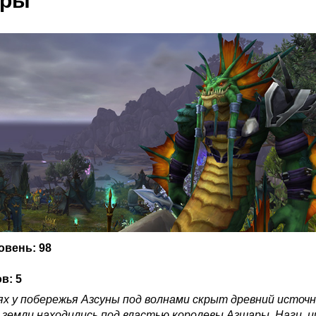
ары
вень: 98
в: 5
х у побережья Азсуны под волнами скрыт древний источн
 земли находились под властью королевы Азшары. Наги, 