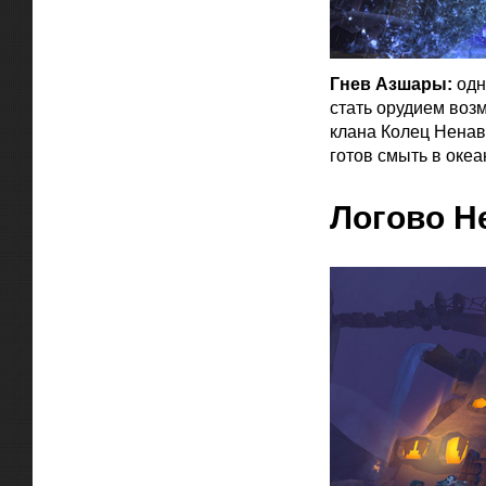
Гнев Азшары:
одн
стать орудием воз
клана Колец Ненав
готов смыть в океа
Логово Н