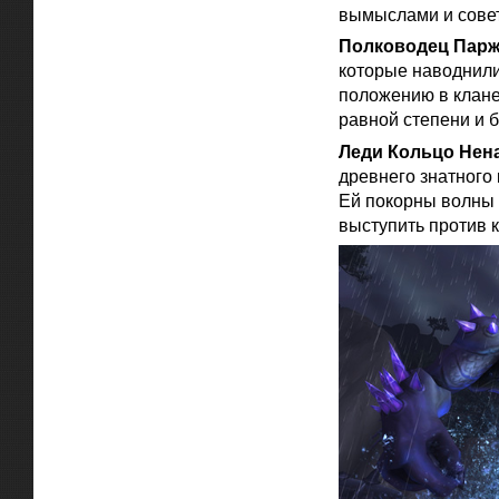
вымыслами и совет
Полководец Парж
которые наводнили
положению в клане
равной степени и б
Леди Кольцо Нен
древнего знатного
Ей покорны волны и
выступить против 