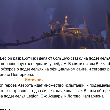
t: Legion разработчики делают большую ставку на подземелья
 полноценную альтернативу рейдам. В связи с этим Blizzard
обзоров о подземельях на официальном сайте, и сегодня р
огове Нелтариона.
а Blizzard (
Источник
)
on героев Азерота ждет множество испытаний, и подземель
отых островов — едва ли не самые опасные. В этом обзор
а подземелья Legion: Око Азшары и Логово Нелтариона.