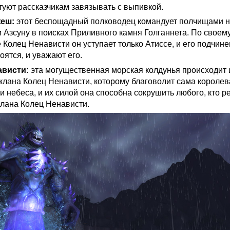
уют рассказчикам завязывать с выпивкой.
еш:
этот беспощадный полководец командует полчищами н
 Азсуну в поисках Приливного камня Голганнета. По своем
 Колец Ненависти он уступает только Атиссе, и его подчин
оятся, и уважают его.
ависти:
эта могущественная морская колдунья происходит 
 клана Колец Ненависти, которому благоволит сама короле
 небеса, и их силой она способна сокрушить любого, кто р
клана Колец Ненависти.