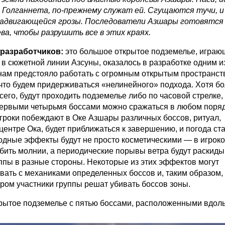
Голганнета, по-прежнему служат ей. Сгущаются тучи, и
надвигающейся грозы. Последователи Азшары готовятся
ва, чтобы разрушить все в этих краях.
разработчиков:
это большое открытое подземелье, играю
в сюжетной линии Азсуны, оказалось в разработке одним и
 нам предстояло работать с огромным открытым пространст
 что будем придерживаться «нелинейного» подхода. Хотя б
всего, будут проходить подземелье либо по часовой стрелке,
 первыми четырьмя боссами можно сражаться в любом поряд
игроки побеждают в Оке Азшары различных боссов, ритуал,
ентре Ока, будет приближаться к завершению, и погода ст
одные эффекты будут не просто косметическими — в игроко
бить молнии, а периодические порывы ветра будут раскиды
ппы в разные стороны. Некоторые из этих эффектов могут
ать с механиками определенных боссов и, таким образом, 
ором участники группы решат убивать боссов зоны.
рытое подземелье с пятью боссами, расположенными вдол