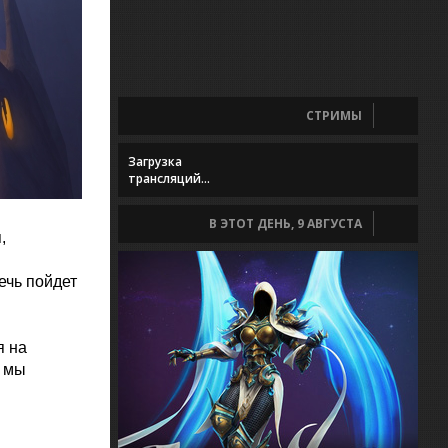
СТРИМЫ
Загрузка
трансляций...
В ЭТОТ ДЕНЬ, 9 АВГУСТА
,
ечь пойдет
я на
е мы