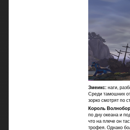
Змеикс:
наги, разб
Среди тамошних от
зорко смотрят по с
Король Волнобор
по дну океана и по
что на плече он та
трофея. Однако бол