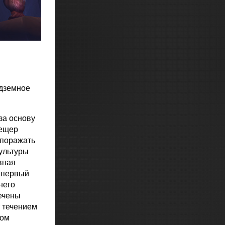
одземное
за основу
пещер
 поражать
культуры
вная
а первый
него
ечены
т течением
бом