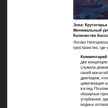
Зона: Крутогорье
Минимальный уро
Количество боссо
Логово Нелтариона
пространство, где 
Комментарий 
две концепции:
служила домом
своей масштабн
дрогбаров, «пл
цивилизация на
взгляд. Поэтом
обширные прос
углубления, г
водных потоко