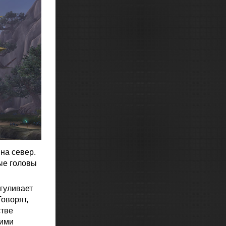
на север.
ые головы
гуливает
Говорят,
стве
жими