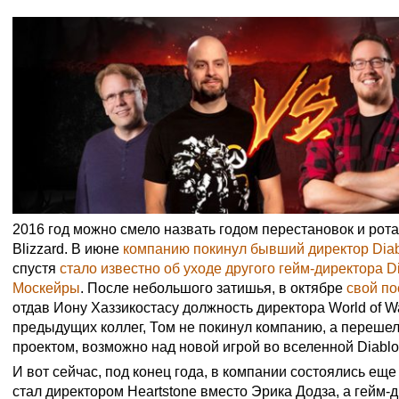
2016 год можно смело назвать годом перестановок и рот
Blizzard. В июне
компанию покинул бывший директор Dia
спустя
стало известно об уходе другого гейм-директора 
Москейры
. После небольшого затишья, в октябре
свой по
отдав Иону Хаззикостасу должность директора World of War
предыдущих коллег, Том не покинул компанию, а перешел
проектом, возможно над новой игрой во вселенной Diablo
И вот сейчас, под конец года, в компании состоялись ещ
стал директором Heartstone вместо Эрика Додза, а гейм-д