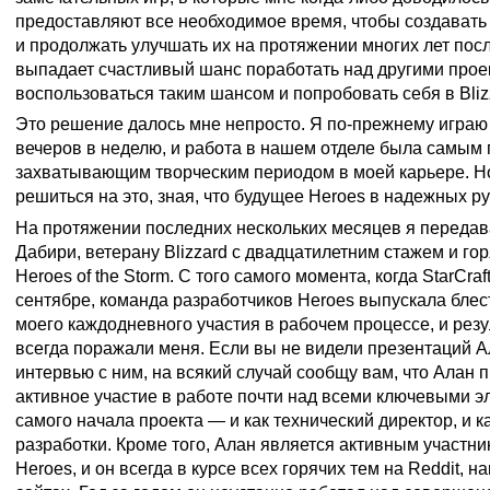
предоставляют все необходимое время, чтобы создават
и продолжать улучшать их на протяжении многих лет пос
выпадает счастливый шанс поработать над другими проек
воспользоваться таким шансом и попробовать себя в Bliz
Это решение далось мне непросто. Я по-прежнему играю 
вечеров в неделю, и работа в нашем отделе была самым
захватывающим творческим периодом в моей карьере. Н
решиться на это, зная, что будущее Heroes в надежных ру
На протяжении последних нескольких месяцев я передав
Дабири, ветерану Blizzard с двадцатилетним стажем и го
Heroes of the Storm. С того самого момента, когда StarCra
сентябре, команда разработчиков Heroes выпускала блес
моего каждодневного участия в рабочем процессе, и рез
всегда поражали меня. Если вы не видели презентаций А
интервью с ним, на всякий случай сообщу вам, что Алан
активное участие в работе почти над всеми ключевыми э
самого начала проекта — и как технический директор, и к
разработки. Кроме того, Алан является активным участн
Heroes, и он всегда в курсе всех горячих тем на Reddit, 