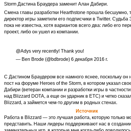
Storm Дастина Браудера заменит Алан Дабири.
Смена главы разработки Hearthstone прошла бесшумно, т
директор игры заметили его подписчики в Twitter. Судьба
пока не известна, хотя вариантов всего два: либо его пе
проект, либо он ушел из компании.
@Adys
very recently! Thank you!
— Ben Brode (@bdbrode)
6 декабря 2016 г.
С Дастином Браудером все намного яснее, поскольку он
пост на форуме Heroes of the Storm, в котором указал с
Дабири (ветеран компании и разработки игры в частности
над Blizzard DOTA, а еще он ударник в ETC) и четко сказал
Blizzard, а займется чем-то другим в родных стенах.
Официальная цитата Blizzard (
Источник
)
Работа в Blizzard — это лучшая работа, которую только 
представить. Наши лидеры поддерживают нас в создани
замечательных игр, в которые мне когда-либо доводилось