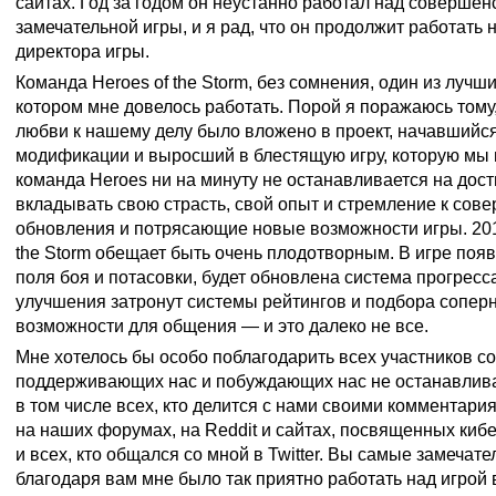
сайтах. Год за годом он неустанно работал над соверше
замечательной игры, и я рад, что он продолжит работать 
директора игры.
Команда Heroes of the Storm, без сомнения, один из лучши
котором мне довелось работать. Порой я поражаюсь тому,
любви к нашему делу было вложено в проект, начавшийс
модификации и выросший в блестящую игру, которую мы 
команда Heroes ни на минуту не останавливается на дос
вкладывать свою страсть, свой опыт и стремление к сов
обновления и потрясающие новые возможности игры. 2017
the Storm обещает быть очень плодотворным. В игре появ
поля боя и потасовки, будет обновлена система прогресс
улучшения затронут системы рейтингов и подбора сопер
возможности для общения — и это далеко не все.
Мне хотелось бы особо поблагодарить всех участников с
поддерживающих нас и побуждающих нас не останавлива
в том числе всех, кто делится с нами своими комментар
на наших форумах, на Reddit и сайтах, посвященных кибе
и всех, кто общался со мной в Twitter. Вы самые замечат
благодаря вам мне было так приятно работать над игрой 