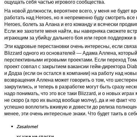
ощущать себя частью игрового сообщества.
На новой должности, вероятнее всего, у меня не будет 
работать над Heroes, но я непременно буду смотреть все
Heroes, болеть за Алана и его команду и всячески продви
Если же захотите меня найти, вы наверняка сможете встр
играющим за убийцу дальнего боя или героя поддержки в
Эти кадровые перестановки очень интересны, если связа
Blizzard одного из основателей — Адама Аллена, которы
перспективными игровыми проектами. Если переход Тома
проект совпал с закрытием вакансии гейм-директора Diab
и Додза (если он остался в компании) на работу над нов
возвращения Аллена может говорить о том, что шестерен
закрутились, и теперь в разработке могут быть сразу неск
надо понимать, что это все таки Blizzard, и о новых игр
не скоро (а про их выход вообще молчу), да и не факт что
успешно воплотить вживую и довести до релиза полноцен
менее, эти очень интересные знаки. Что будет таить в себ
Zasalomel
хс уже не спасти..