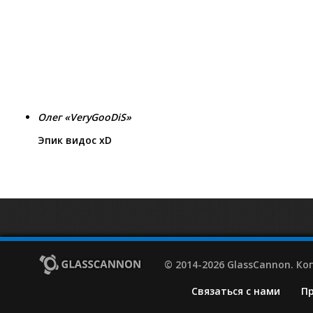
Олег «VeryGooDiS»
Эпик видос xD
© 2014-2026 GlassCannon. К
Связаться с нами
П