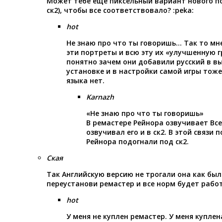
Может тебе еще пиксельный вариант нового по
ск2), чтобы все соответствовало? :peka:
hot
Не знаю про что ты говоришь… Так то мн
эти портреты и всю эту их «улучшенную г
понятно зачем они добавили русский в в
установке и в настройки самой игры тоже,
языка нет.
Karnazh
«Не знаю про что ты говоришь»
В ремастере Рейнора озвучивает Все
озвучивал его и в ск2. В этой связи
Рейнора подогнали под ск2.
Ская
Так Английскую версию не трогали она как была 
переустанови ремастер и все норм будет работ
hot
У меня не куплен ремастер. У меня купле