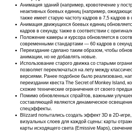
Анимация зданий (например, кровотечение у постр
неактивных боевых единиц (например, ожидающих
также имеет старую частоту кадров в 7,5 кадров в 
Анимация движущихся боевых единиц обновляется
кадров в секунду, также в соответствии с оригинал
Положение камеры и курсора обновляется в соотв
современными стандартами — 60 кадров в секунд
Переиздание сделано таким образом, чтобы обнов
анимации, но не добавлять новые.
Использование старого движка со старыми ограни
позволяет переключаться на лету между классиче
версиями. Ранее подобное было реализовано, нап
переиздании квеста The Secret of Monkey Island, 
схожие технические ограничения от своего предш
Помимо обновленных спрайтов, важными улучше
составляющей являются динамическое освещени
спецэффекты.
Blizzard попытались создать эффект 3D в 2D-игре
визуальных слоев для каждой сцены: карты отраже
карты исходящего света (Emissive Maps), свечение