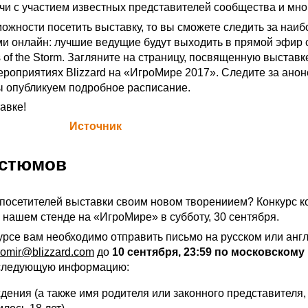
чи с участием известных представителей сообщества и мног
можности посетить выставку, то вы сможете следить за наи
 онлайн: лучшие ведущие будут выходить в прямой эфир 
 of the Storm. Загляните
на страницу
, посвященную выставк
мероприятиях Blizzard на «ИгроМире 2017». Следите за ано
 опубликуем подробное расписание.
авке!
а Blizzard (
Источник
)
остюмов
 посетителей выставки своим новом творениием? Конкурс к
а нашем стенде на «ИгроМире» в субботу, 30 сентября.
курсе вам необходимо отправить письмо на русском или анг
romir@blizzard.com
до
10 сентября, 23:59 по московскому
 следующую информацию:
дения (а также имя родителя или законного представителя,