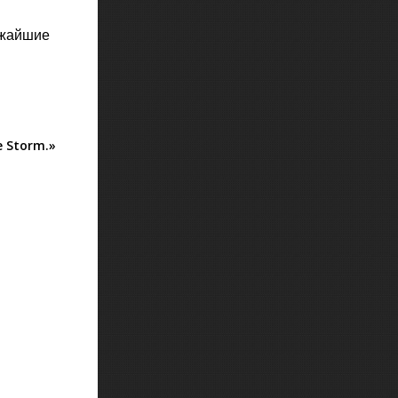
ижайшие
e Storm.»