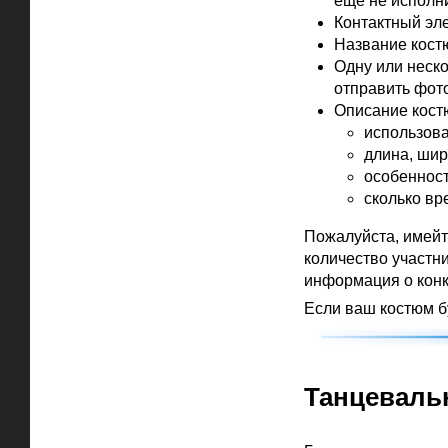
еще не исполни
Контактный эл
Название костю
Одну или неск
отправить фот
Описание кост
использов
длина, шир
особенност
сколько вр
Пожалуйста, имейте
количество участн
информация о конк
Если ваш костюм б
Танцеваль