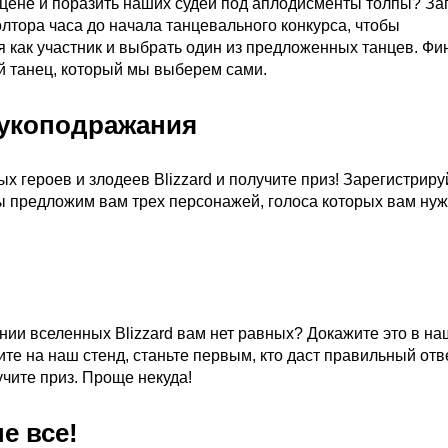
сцене и поразить наших судей под аплодисменты толпы? За
полтора часа до начала танцевального конкурса, чтобы
я как участник и выбрать один из предложенных танцев. Ф
й танец, который мы выберем сами.
вукоподражания
 героев и злодеев Blizzard и получите приз! Зарегистриру
ы предложим вам трех персонажей, голоса которых вам нуж
ании вселенных Blizzard вам нет равных? Докажите это в н
те на наш стенд, станьте первым, кто даст правильный отв
учите приз. Проще некуда!
е все!