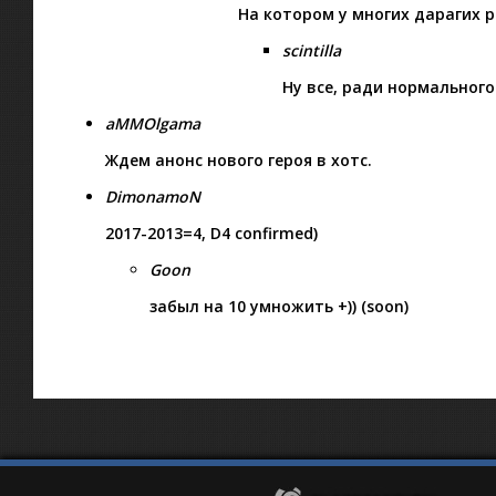
На котором у многих дарагих 
scintilla
Ну все, ради нормального
aMMOlgama
Ждем анонс нового героя в хотс.
DimonamoN
2017-2013=4, D4 confirmed)
Goon
забыл на 10 умножить +)) (soon)