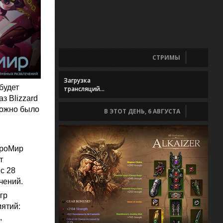
СТРИМЫ
Загрузка
будет
трансляций...
з Blizzard
можно было
В ЭТОТ ДЕНЬ, 6 АВГУСТА
гроМир
т
с 28
чений.
гр
иятий:
,