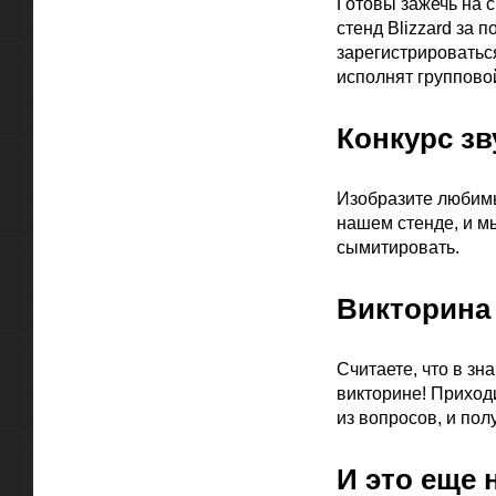
Готовы зажечь на 
стенд Blizzard за 
зарегистрироватьс
исполнят группово
Конкурс з
Изобразите любимых
нашем стенде, и м
сымитировать.
Викторина
Считаете, что в зн
викторине! Приходи
из вопросов, и пол
И это еще н