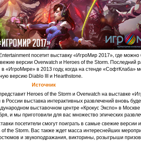
Entertainment посетит выставку «ИгроМир 2017», где можно 
вежие версии Overwatch и Heroes of the Storm. Последний ра
 в «ИгроМире» в 2013 году, когда на стенде «СофтКлаба» 
ую версию Diablo III и Hearthstone.
а Blizzard (
Источник
)
представит Heroes of the Storm и Overwatch на выставке «И
 в России выставка интерактивных развлечений вновь буде
дународном выставочном центре «Крокус Экспо» в Москве 
бря, и мы приготовили для вас множество эпических развле
тавки посетители смогут поиграть в самые свежие версии и
 of the Storm. Вас также ждет масса интереснейших меропр
костюмов и звукоподражания, викторины, розыгрыши призов