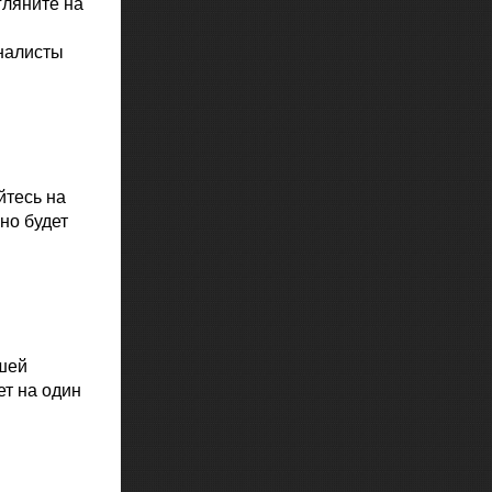
гляните на
иналисты
йтесь на
но будет
ашей
ет на один