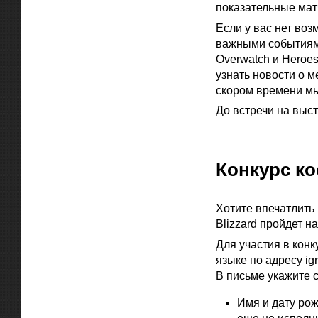
показательные мат
Если у вас нет воз
важными событиями
Overwatch и Heroes
узнать новости о 
скором времени мы
До встречи на выст
Официальная цитат
Конкурс к
Хотите впечатлить
Blizzard пройдет н
Для участия в кон
языке по адресу
ig
В письме укажите
Имя и дату рож