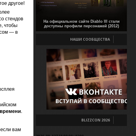
ое другое!
более
со стендов
На официальном сайте Diablo III стали
е, чтобы
доступны профили персонажей (2012)
нсом — в
НАШИ СООБЩЕСТВА
осплея
лийском
 времени
.
BLIZZCON 2026
 если вам