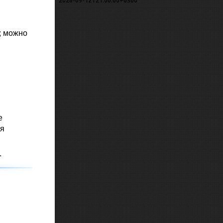
2026-09-12T21:00:00+0300
; можно
е
ая
.