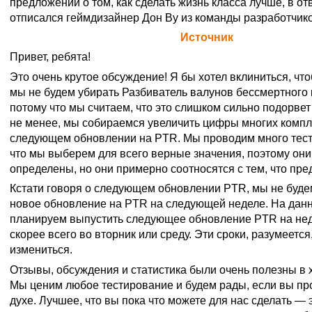
предложений о том, как сделать жизнь класса лучше, в отв
отписался геймдизайнер Дон Ву из команды разработчико
Официальная цитата Blizzard (
Источник
)
Привет, ребята!
Это очень крутое обсуждение! Я бы хотел вклиниться, что
мы не будем убирать
Разбиватель валунов бессмертного
потому что мы считаем, что это слишком сильно подорве
не менее, мы собираемся увеличить цифры многих компле
следующем обновлении на PTR. Мы проводим много тесто
что мы выберем для всего верные значения, поэтому они
определены, но они примерно соотносятся с тем, что пре
Кстати говоря о следующем обновлении PTR, мы не буде
новое обновление на PTR на следующей неделе. На дан
планируем выпустить следующее обновление PTR на нед
скорее всего во вторник или среду. Эти сроки, разумеется
измениться.
Отзывы, обсуждения и статистика были очень полезны в 
Мы ценим любое тестирование и будем рады, если вы пр
духе. Лучшее, что вы пока что можете для нас сделать —