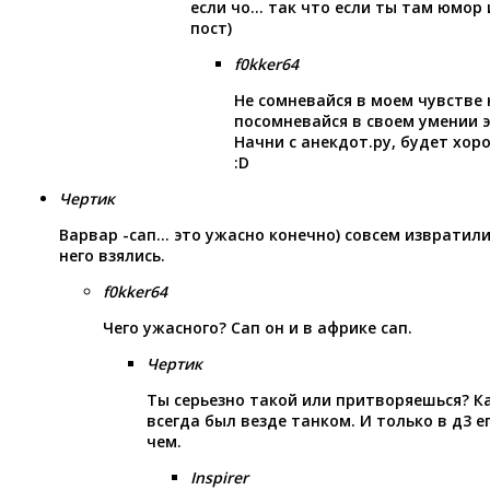
если чо… так что если ты там юмор
пост)
f0kker64
Не сомневайся в моем чувстве 
посомневайся в своем умении 
Начни с анекдот.ру, будет хо
:D
Чертик
Варвар -сап… это ужасно конечно) совсем извратили
него взялись.
f0kker64
Чего ужасного? Сап он и в африке сап.
Чертик
Ты серьезно такой или притворяешься? Ка
всегда был везде танком. И только в д3 е
чем.
Inspirer