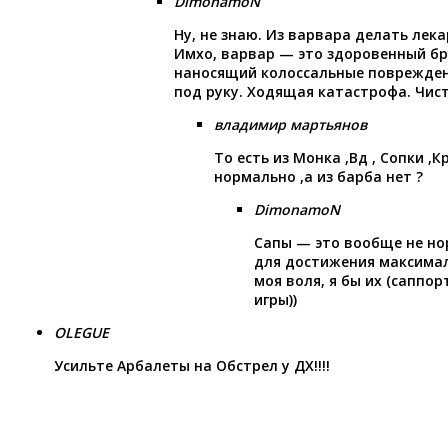
DimonamoN
Ну, не знаю. Из варвара делать лек
Имхо, варвар — это здоровенный б
наносящий колоссальные поврежден
под руку. Ходящая катастрофа. Чис
владимир мартьянов
То есть из Монка ,Вд , Сопки ,К
нормально ,а из барба нет ?
DimonamoN
Сапы — это вообще не но
для достижения максимал
моя воля, я бы их (саппо
игры))
OLEGUE
Усильте Арбалеты на Обстрел у ДХ!!!!