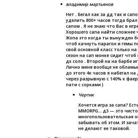
владимир мартьянов
Нет . Бегал как за дд так и сап
уделить 800+ часов тогда брал
сапом . Я не знаю что Вас в игр
Хорошего сапа найти сложнее ч
Жопа это когда ты вынужден б
чтоб качнуть парагон и гемы п
свой основной класс только на 
сезон на сап монке сидит чтоб 
дх соло . Второй на на барбе иг
Лично меня вообще не обламыв
до этого 4к часов я набегал на 
через разрывную с 140% к фаер
пати с сорками )
Чертик
Хочется игра за сапа? Есть
MMORPG… д3 — это чисто
многопользовательская о
забывать об этом. И зача
не делают ее таковой.