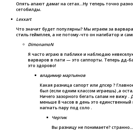
Опять апают дамаг на сетах…Ну теперь точно разно
сетобилды.
Lexxart
Что значит будет популярны? Мы играем за варвара
стиль геймплея, а не потому-что он нагибатор и сам
DimonamoN
Я часто играю в паблике и наблюдаю невеселу
варваров в пати — это саппорты. Теперь дд-б
это здорово!
владимир мартьянов
Какая разница сапорт или дпсер ? Главно
был (если одним классом играешь) ,а оста
Ничего зазорного бегать сапам не вижу .
меньше 8 часов в день это единственный 
нагнать пару под соло .
Чертик
Вы разницу не понимаете? странно