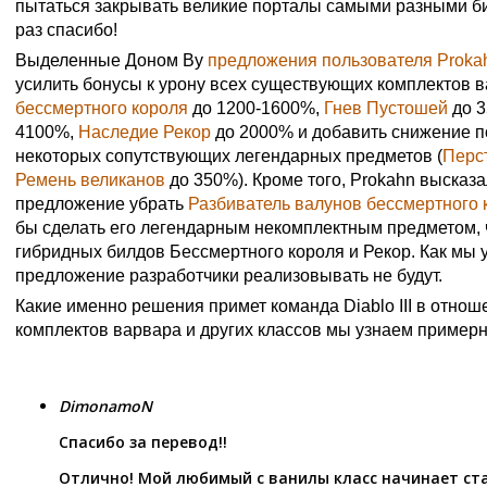
пытаться закрывать великие порталы самыми разными б
раз спасибо!
Выделенные Доном Ву
предложения пользователя Proka
усилить бонусы к урону всех существующих комплектов в
бессмертного короля
до 1200-1600%,
Гнев Пустошей
до 
4100%,
Наследие Рекор
до 2000% и добавить снижение п
некоторых сопутствующих легендарных предметов (
Перс
Ремень великанов
до 350%). Кроме того, Prokahn высказ
предложение убрать
Разбиватель валунов бессмертного 
бы сделать его легендарным некомплектным предметом, 
гибридных билдов Бессмертного короля и Рекор. Как мы у
предложение разработчики реализовывать не будут.
Какие именно решения примет команда Diablo III в отно
комплектов варвара и других классов мы узнаем примерн
DimonamoN
Спасибо за перевод!!
Отлично! Мой любимый с ванилы класс начинает ст