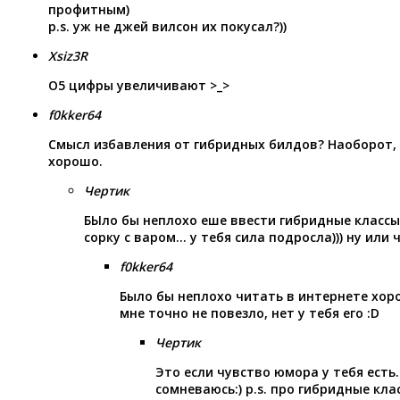
профитным)
p.s. уж не джей вилсон их покусал?))
Xsiz3R
О5 цифры увеличивают >_>
f0kker64
Смысл избавления от гибридных билдов? Наоборот, 
хорошо.
Чертик
БЫло бы неплохо еше ввести гибридные классы
сорку с варом… у тебя сила подросла))) ну или
f0kker64
Было бы неплохо читать в интернете хоро
мне точно не повезло, нет у тебя его :D
Чертик
Это если чувство юмора у тебя есть
сомневаюсь:) p.s. про гибридные клас