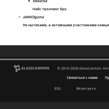
f0kker64
Найс троллинг бро.
aMMOlgama
Не нытиками, а активными участниками комью
© 2014-2026 GlassCannon. К
Связаться с нами
П
RSS
ВКонтакте