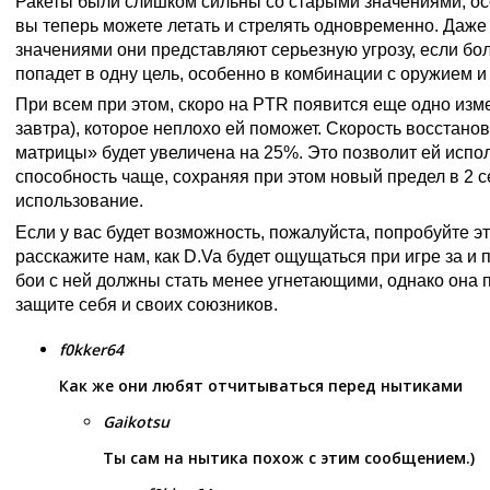
Ракеты были слишком сильны со старыми значениями, ос
вы теперь можете летать и стрелять одновременно. Даж
значениями они представляют серьезную угрозу, если бо
попадет в одну цель, особенно в комбинации с оружием и
При всем при этом, скоро на PTR появится еще одно изм
завтра), которое неплохо ей поможет. Скорость восстан
матрицы» будет увеличена на 25%. Это позволит ей испо
способность чаще, сохраняя при этом новый предел в 2 с
использование.
Если у вас будет возможность, пожалуйста, попробуйте э
расскажите нам, как D.Va будет ощущаться при игре за и 
бои с ней должны стать менее угнетающими, однако она п
защите себя и своих союзников.
f0kker64
Как же они любят отчитываться перед нытиками
Gaikotsu
Ты сам на нытика похож с этим сообщением.)