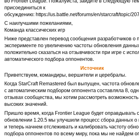
во Frontier League. Пожалуйста, зайдите в следующую тем
присоединиться к
обсуждению:
https://us.battle.net/forums/en/starcraft/topic/
С наилучшими пожеланиями,
Команда классических игр
Ниже представлен перевод сообщения разработчиков о
эксперименте по увеличению частоты обновления данных
положительно сказаться на отзывчивости при игре с исп
автоматического подбора оппонентов.
Официальная цитата Blizzard (
Источник
)
Приветствуем, командиры, вершители и церебралы.
Когда StarCraft Remastered был выпущен, частота обновл
с автоматическим подбором оппонента составляла 8, одн
отзывах сообщества, мы хотим рассмотреть возможность
высоких значений.
Пришло время, когда Frontier League будет оправдывать 
обновлении 1.20.5 мы улучшили процесс сбора данных о
и теперь начнем отслеживать и калибровать частоту обн
подбора оппонентов по всему миру, пока мы не найдем 