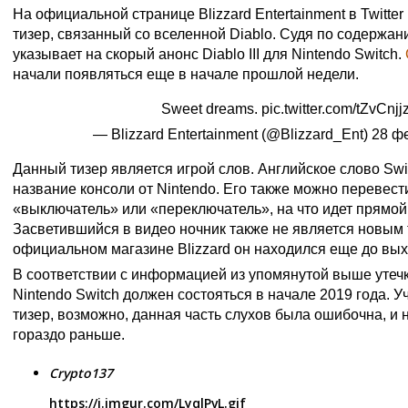
На официальной странице Blizzard Entertainment в Twitte
тизер, связанный со вселенной Diablo. Судя по содержани
указывает на скорый анонс Diablo III для Nintendo Switch.
начали появляться еще в начале прошлой недели.
Sweet dreams.
pic.twitter.com/tZvCnj
— Blizzard Entertainment (@Blizzard_Ent)
28 фе
Данный тизер является игрой слов. Английское слово Swi
название консоли от Nintendo. Его также можно перевести
«выключатель» или «переключатель», на что идет прямой 
Засветившийся в видео ночник также не является новым 
официальном магазине Blizzard он находился еще до выход
В соответствии с информацией из упомянутой выше утечки,
Nintendo Switch должен состояться в начале 2019 года. 
тизер, возможно, данная часть слухов была ошибочна, и
гораздо раньше.
Crypto137
https://i.imgur.com/LyqlPvL.gif