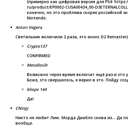
(примерно как цифровая версия для PS4:
https:
ru/product/EP0002-CUSA00434_00-D3ETERNALCOLL
конечно, но это проблема скорее российской эк
Nintendo.
Anton Vegera
Светильник включили 2 раза, это анонс D2 Remaster)
Crypto137
CONFIRMED
Metallov3r
Возможно через время включат ещё раз и это у
Боже, это свершилось, я верил в это. Пойду со
kliops 144
Да!
CNinjy
Никто не любит Лию. Морда Диабло снова из… Да п
вообще.