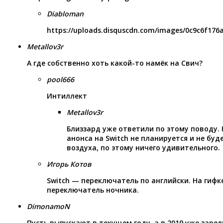
Diabloman
https://uploads.disquscdn.com/images/0c9c6f176
Metallov3r
А где собственно хоть какой-то намёк на Свич?
pool666
Интиллект
Metallov3r
Близзард уже ответили по этому поводу. К
анонса на Switch не планируется и не буде
воздуха, по этому ничего удивительного.
Игорь Котов
Switch — переключатель по английски. На гиф
переключатель ночника.
DimonamoN
Пусть выпускают в текущем году, а в 2019 уже зарел