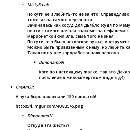
MistyFreak
По сути ее и любить-то не за что. Справедлив
тоже: из-за самого персонажа.
Зачиналась как сосуд для Дьябло (судя по мему
почти с самого начала знакомства нефалема с 
марионеткой сил Зла, сама того не зная.
По сути, это было чеховское ружье, инструмент
Можно быть привязанным к нему, но любить ка
Такая вот у нее «проработанная» персона.
DimonamoN
Кого по настоящему жалко, так это Декар
появление в живом/мертвом виде в д4)
CreAm3R
А нука быро наклепали 150 новостей!
https://i.imgur.com/4U8u545.png
DimonamoN
Откуда эта жесть?)