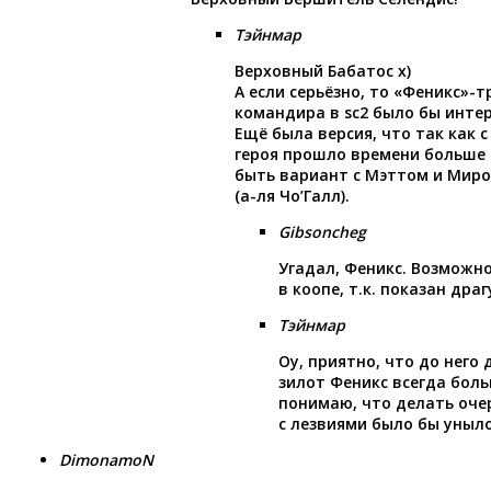
Тэйнмар
Верховный Бабатос х)
А если серьёзно, то «Феникс»-
командира в sc2 было бы интер
Ещё была версия, что так как 
героя прошло времени больше 
быть вариант с Мэттом и Миро
(а-ля Чо’Галл).
Gibsoncheg
Угадал, Феникс. Возможн
в коопе, т.к. показан дра
Тэйнмар
Оу, приятно, что до него
зилот Феникс всегда боль
понимаю, что делать оче
с лезвиями было бы уныло
DimonamoN