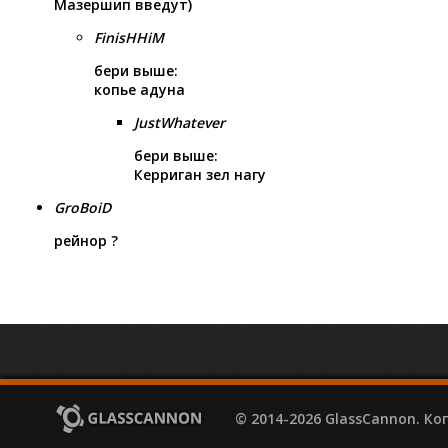
Мазершип введут)
FinisHHiM
бери выше:
копье адуна
JustWhatever
бери выше:
Керриган зел нагу
GroBoiD
рейнор ?
© 2014-2026 GlassCannon. К