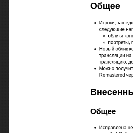
Общее
Игроки, зашедш
следующие наг
облики кон
портреты, 
Новый облик к
трансляции на 
трансляцию, до
Можно получить
Remastered чер
Внесенны
Общее
Исправлена неп