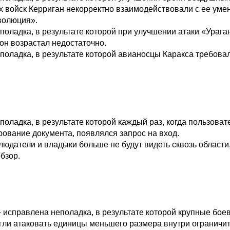
х войск Керриган некорректно взаимодействовали с ее уме
волюция».
оладка, в результате которой при улучшении атаки «Урага
он возрастал недостаточно.
поладка, в результате которой авианосцы Каракса требова
оладка, в результате которой каждый раз, когда пользоват
рование документа, появлялся запрос на вход.
юдатели и владыки больше не будут видеть сквозь области
бзор.
 исправлена неполадка, в результате которой крупные бое
гли атаковать единицы меньшего размера внутри ограничи