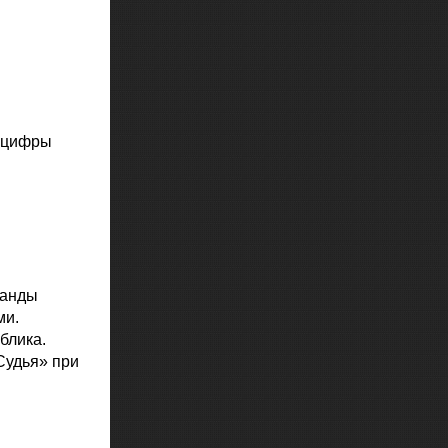
и цифры
манды
ми.
блика.
Судья» при