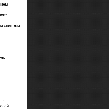
нием
нов»
ли слишком
ель
,
вые
телей