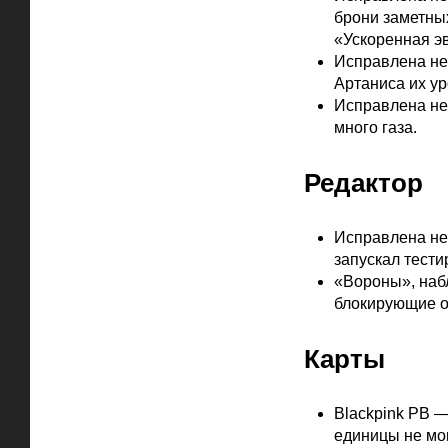
брони заметны
«Ускоренная э
Исправлена неп
Артаниса их ур
Исправлена не
много газа.
Редактор
Исправлена неп
запускал тести
«Вороны», набл
блокирующие о
Карты
Blackpink РВ —
единицы не мо