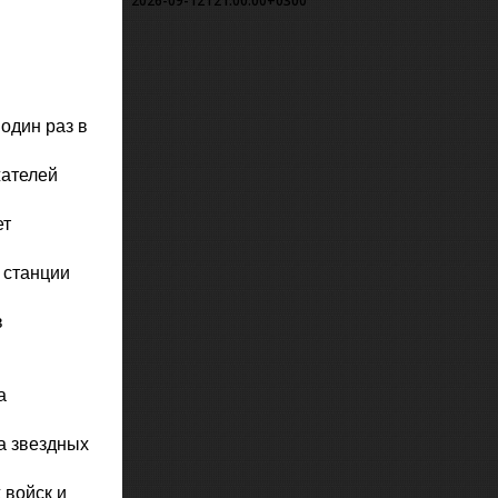
2026-09-12T21:00:00+0300
один раз в
жателей
ет
 станции
в
а
а звездных
 войск и