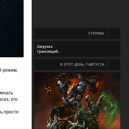
СТРИМЫ
Загрузка
трансляций...
В ЭТОТ ДЕНЬ, 7 АВГУСТА
й режим,
мечать
сех, кто
ть просто