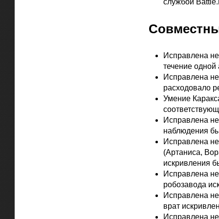
службой Battle.
Совместны
Исправлена неп
течение одной 
Исправлена не
расходовало р
Умение Каракс
соответствующ
Исправлена неп
наблюдения бы
Исправлена неп
(Артаниса, Вор
искривления б
Исправлена неп
робозавода ис
Исправлена неп
врат искривлен
Исправлена не