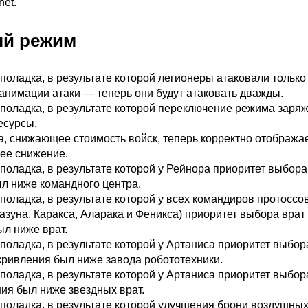
net.
й режим
оладка, в результате которой легионеры атаковали только 
анимации атаки — теперь они будут атаковать дважды.
поладка, в результате которой переключение режима заря
есурсы.
а, снижающее стоимость войск, теперь корректно отобража
ее снижение.
оладка, в результате которой у Рейнора приоритет выбора
л ниже командного центра.
оладка, в результате которой у всех командиров протоссо
азуна, Каракса, Аларака и Феникса) приоритет выбора врат
ыл ниже врат.
оладка, в результате которой у Артаниса приоритет выбор
кривления был ниже завода робототехники.
оладка, в результате которой у Артаниса приоритет выбор
ия был ниже звездных врат.
поладка, в результате которой улучшения брони воздушных