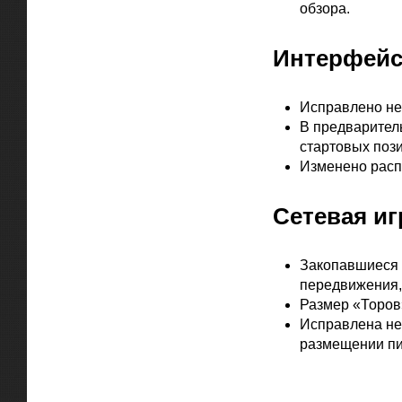
обзора.
Интерфей
Исправлено не
В предварител
стартовых поз
Изменено расп
Сетевая иг
Закопавшиеся 
передвижения,
Размер «Торов»
Исправлена неп
размещении пи