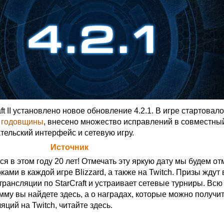
ft II установлено новое обновление 4.2.1. В игре стартовало
й годовщины
, внесено множество исправлений в совместны
тельский интерфейс и сетевую игру.
а Blizzard (
Источник
)
тся в этом году 20 лет! Отмечать эту яркую дату мы будем от
ами в каждой игре Blizzard, а также на Twitch. Призы ждут в
трансляции по StarCraft и устраивает сетевые турниры. Всю
мму вы найдете
здесь
, а о наградах, которые можно получи
яций на Twitch, читайте
здесь
.